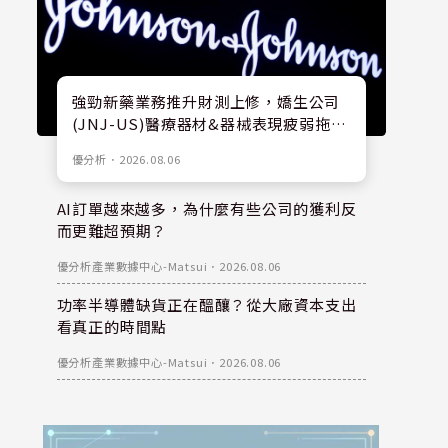
強勁新藥業務推升財測上修，嬌生公司
(JNJ-US)醫療器材&器械表現疲弱拖累
股價
優分析
．
2026.08.06
AI訂單越來越多，為什麼有些公司的獲利反
而更難超預期？
優分析產業數據中心-Matsui
．
2026.08.06
功率半導體缺貨正在醞釀？從大廠資本支出
看真正的時間點
優分析產業數據中心-Matsui
．
2026.08.06