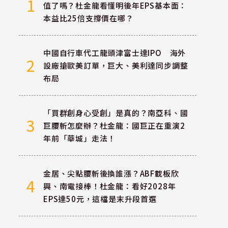
1
值了嗎？杜金龍看懂明後年EPS基本面：
本益比25倍支撐價在哪？
中國自行車代工龍頭津富士達IPO 海外
2
設廠搶歐美訂單，巨大、美利達同步調整
布局
「買群創身心受創」是真的？南亞科、國
3
巨腰斬怎麼辦？杜金龍：國巨正在重演2
年前「華城」走法！
金居、尖點腰斬後換誰漲？ABF載板欣
4
興、南電接棒！杜金龍：看好2028年
EPS達50元，這檔是末升段首選