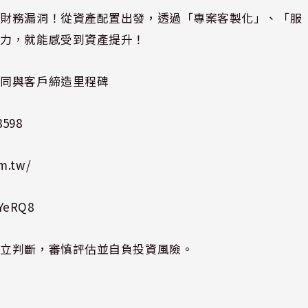
的財務漏洞！從資產配置出發，透過「專案客製化」、「服
體力，就能感受到資產提升！
共同與客戶締造里程碑
8598
m.tw/
nYeRQ8
獨立判斷，審慎評估並自負投資風險。