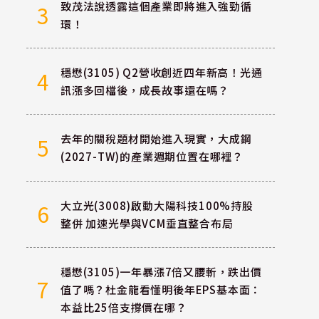
致茂法說透露這個產業即將進入強勁循
3
環！
穩懋(3105) Q2營收創近四年新高！光通
4
訊漲多回檔後，成長故事還在嗎？
去年的關稅題材開始進入現實，大成鋼
5
(2027-TW)的產業週期位置在哪裡？
大立光(3008)啟動大陽科技100%持股
6
整併 加速光學與VCM垂直整合布局
穩懋(3105)一年暴漲7倍又腰斬，跌出價
7
值了嗎？杜金龍看懂明後年EPS基本面：
本益比25倍支撐價在哪？