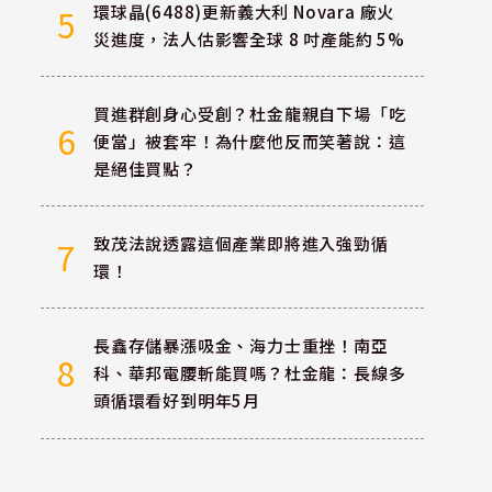
環球晶(6488)更新義大利 Novara 廠火
5
災進度，法人估影響全球 8 吋產能約 5%
買進群創身心受創？杜金龍親自下場「吃
6
便當」被套牢！為什麼他反而笑著說：這
是絕佳買點？
致茂法說透露這個產業即將進入強勁循
7
環！
長鑫存儲暴漲吸金、海力士重挫！南亞
8
科、華邦電腰斬能買嗎？杜金龍：長線多
頭循環看好到明年5月