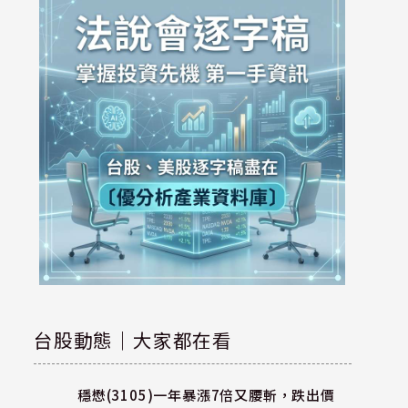
台股動態｜大家都在看
穩懋(3105)一年暴漲7倍又腰斬，跌出價