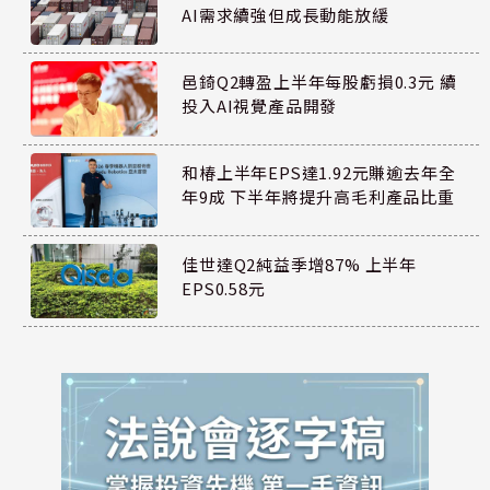
AI需求續強但成長動能放緩
邑錡Q2轉盈上半年每股虧損0.3元 續
投入AI視覺產品開發
和椿上半年EPS達1.92元賺逾去年全
年9成 下半年將提升高毛利產品比重
佳世達Q2純益季增87% 上半年
EPS0.58元