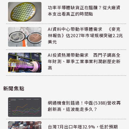
功率半導體缺貨正在醞釀？從大廠資
本支出看真正的時間點
AI資料中心帶動半導體需求 《麥克
林報告》估2027年市場規模突破2.2兆
美元
AI投資熱潮帶動需求 西門子調高全
年財測、單季工業事業利潤創歷史新
高
新聞焦點
網通機會別錯過！中磊(5388)營收再
創新高，這波能走多久？
台灣7月出口年增32.9%，低於預期