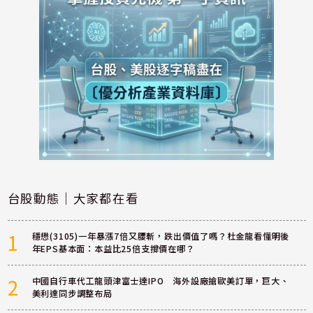
台股動態｜大家都在看
1
穩懋(3105)一年暴漲7倍又腰斬，跌出價值了嗎？杜金龍看懂明後
年EPS基本面：本益比25倍支撐價在哪？
2
中國自行車代工龍頭津富士達IPO 海外設廠搶歐美訂單，巨大、
美利達同步調整布局