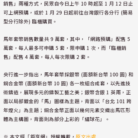
銷售」兩種方式，民眾自今日上午 10 時起至 1 月 12 日止
可上網預購，或於 1 月 29 日起前往台灣銀行各分行 (簡易
型分行除外) 臨櫃購買。
馬年套幣銷售數量共 9 萬套，其中，「網路預購」配售 5
萬套，每人最多可申購 5 套，限申購 1 次，而「臨櫃銷
售」配售 4 萬套，每人每次限購 2 套。
央行進一步指出，馬年套幣採銀幣 (面額新台幣 100 圓) 和
銅合金幣 (面額新台幣 10 圓) 各一枚組合成套，以先進技
術鑄造，展現多元的鑄製工藝之美；銀幣含銀 1 英兩，正
面以局部鍍金的「馬」圖樣為主題，背面以「台北 101 跨
年煙火」為主題；銅合金幣正面以幾何元素交織出馬匹形
體為主構圖，背面則為部分上彩的「繡球花」。
※ 本文經「鉅亨網」授權轉載，
原文出處