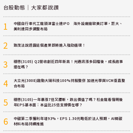
台股動態｜大家都說讚
1
中國自行車代工龍頭津富士達IPO 海外設廠搶歐美訂單，巨大、
美利達同步調整布局
2
致茂法說透露這個產業即將進入強勁循環！
3
穩懋(3105) Q2營收創近四年新高！光通訊漲多回檔後，成長故事
還在嗎？
4
大立光(3008)啟動大陽科技100%持股整併 加速光學與VCM垂直整
合布局
5
穩懋(3105)一年暴漲7倍又腰斬，跌出價值了嗎？杜金龍看懂明後
年EPS基本面：本益比25倍支撐價在哪？
6
中碳第二季獲利年增93%，EPS 1.30元略低於法人預期，AI精碳
材料布局持續推進