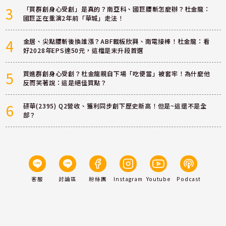
3
「買群創身心受創」是真的？南亞科、國巨腰斬怎麼辦？杜金龍：
國巨正在重演2年前「華城」走法！
4
金居、尖點腰斬後換誰漲？ABF載板欣興、南電接棒！杜金龍：看
好2028年EPS達50元，這檔是末升段首選
5
買進群創身心受創？杜金龍親自下場「吃便當」被套牢！為什麼他
反而笑著說：這是絕佳買點？
6
研華(2395) Q2營收、獲利同步創下歷史新高！但是~這還不是全
部？
客服
討論區
粉絲團
Instagram
Youtube
Podcast