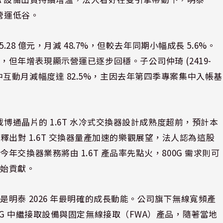
營運低谷。
28 億元，月減 48.7%，但較去年同期小幅成長 5.6%。
但年增表現顯示營運已逐步回穩。子公司仲琦 (2419-
正，其中互動月減幅度達 82.5%，主因去年第四季專案集中入帳基
載博通晶片的 1.6T 水冷式交換器設計成熟度超前，預計本
近期釋出對 1.6T 交換器量產加速的樂觀展望，法人認為這股
交換器業務將由 1.6T 產品率先點火，800G 需求則可
開始貢獻。
明泰 2026 年最明確的成長動能。公司旗下無線寬頻產
G 中繼接取設備與固定無線接取（FWA）產品，隨著當地