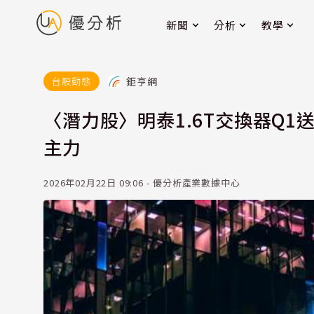
新聞
分析
教學
鉅亨網
台股動態
〈潛力股〉明泰1.6T交換器Q
主力
2026年02月22日 09:06 - 優分析產業數據中心