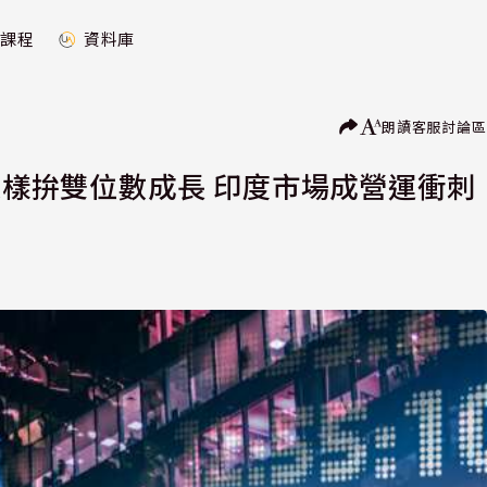
課程
資料庫
朗讀
客服
討論區
1送樣拚雙位數成長 印度市場成營運衝刺