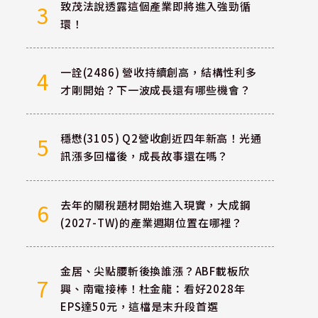
致茂法說透露這個產業即將進入強勁循
3
環！
一詮(2486) 營收持續創高，結構性利多
4
才剛開始？下一波成長還有哪些機會？
穩懋(3105) Q2營收創近四年新高！光通
5
訊漲多回檔後，成長故事還在嗎？
去年的關稅題材開始進入現實，大成鋼
6
(2027-TW)的產業週期位置在哪裡？
金居、尖點腰斬後換誰漲？ABF載板欣
7
興、南電接棒！杜金龍：看好2028年
EPS達50元，這檔是末升段首選