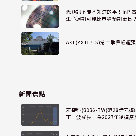
光通訊不能不知道的事！InP 
生命週期可能比市場預期更長
AXT(AXTI-US)第二季業
新聞焦點
宏捷科(8086-TW)砸28億
下一波成長，為2027年後擴產