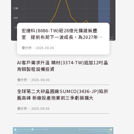
宏捷科(8086-TW)砸28億元擴建無塵
室 提前布局下一波成長，為2027年後
擴產預留空間
優分析
．
2026.08.06
AI客戶需求升溫 精材(3374-TW)追加12吋晶
背銅製程設備投資
優分析
．
2026.08.06
全球第二大矽晶圓廠SUMCO(3436-JP)陷折
舊高峰 新廠投產拖累前三季虧損擴大
優分析
．
2026.08.06