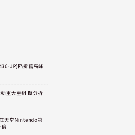
36-JP)陷折舊高峰
P)啟動重大重組 擬分拆
任天堂Nintendo第
一倍