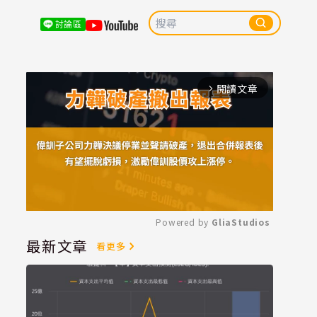
討論區
閱讀文章
arrow_forward_ios
Powered by 
GliaStudios
最新文章
看更多
Mute