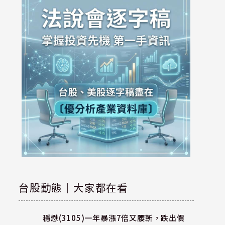
台股動態｜大家都在看
穩懋(3105)一年暴漲7倍又腰斬，跌出價