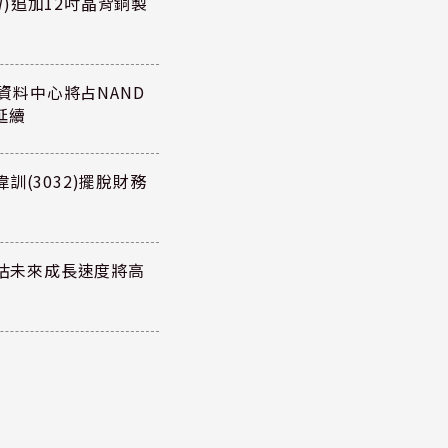
TW)追加12吋晶背銅製
27年資料中心將占NAND
延續
訓(3032)擺脫財務
預估未來成長速度將高