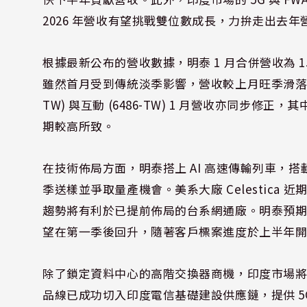
2026 年營收有望挑戰雙位數成長，力拚走出去年
根據最新公布的營收數據，明泰 1 月合併營收為 15.
雖然首月受到傳統淡季影響，營收較上月旺季滑落，
TW) 與互動 (6486-TW) 1 月營收亦同步修
期較高所致。
在技術佈局方面，明泰搭上 AI 高速傳輸列車，搭
季送樣並爭取量產機會。美系大廠 Celestica 
趨勢將有利於已提前佈局的台系網通廠。明泰預期今年
望在第一季後回升，隨著客戶標案進度於上半年
除了鎖定資料中心的高階交換器商機，印度市場將是
品線已成功切入印度電信基礎建設供應鏈，提供 5