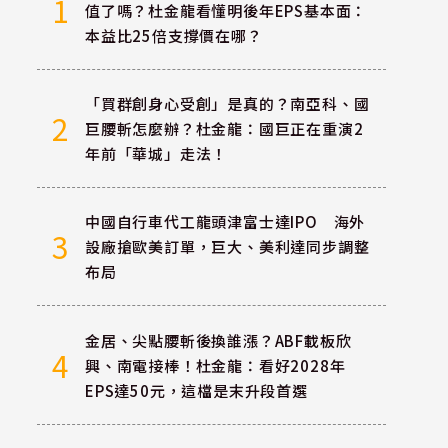
1
值了嗎？杜金龍看懂明後年EPS基本面：
本益比25倍支撐價在哪？
「買群創身心受創」是真的？南亞科、國
2
巨腰斬怎麼辦？杜金龍：國巨正在重演2
年前「華城」走法！
中國自行車代工龍頭津富士達IPO 海外
3
設廠搶歐美訂單，巨大、美利達同步調整
布局
金居、尖點腰斬後換誰漲？ABF載板欣
4
興、南電接棒！杜金龍：看好2028年
EPS達50元，這檔是末升段首選