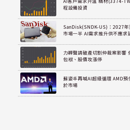
AI客戶需求升溫 精材(3374-
程設備投資
SanDisk(SNDK-US)：20
市場一半 AI需求推升供不應求
力韡聲請破產切割仲裁案影響 偉
包袱、股價攻漲停
蘇姿丰再喊AI超級循環 AMD
於市場