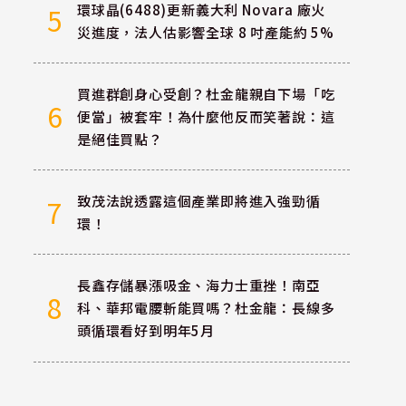
環球晶(6488)更新義大利 Novara 廠火
5
災進度，法人估影響全球 8 吋產能約 5%
買進群創身心受創？杜金龍親自下場「吃
6
便當」被套牢！為什麼他反而笑著說：這
是絕佳買點？
致茂法說透露這個產業即將進入強勁循
7
環！
長鑫存儲暴漲吸金、海力士重挫！南亞
8
科、華邦電腰斬能買嗎？杜金龍：長線多
頭循環看好到明年5月