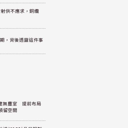
雷射供不應求，銅纜
？
績超預期，背後透露這件事
元擴建無塵室 提前布局
預留空間