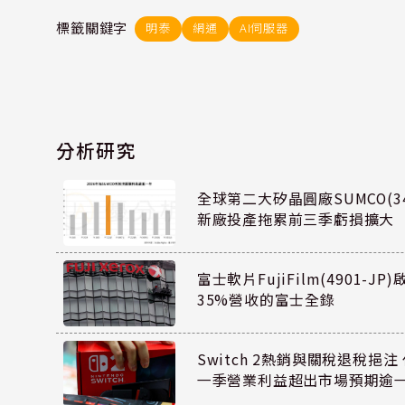
標籤關鍵字
明泰
網通
AI伺服器
分析研究
全球第二大矽晶圓廠SUMCO(34
新廠投產拖累前三季虧損擴大
富士軟片FujiFilm(4901-J
35%營收的富士全錄
Switch 2熱銷與關稅退稅挹注 
一季營業利益超出市場預期逾