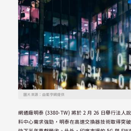
圖片來源：由鉅亨網提供
網通廠明泰 (3380-TW) 將於 2 月 26 日
料中心需求強勁，明泰在高速交換器技術取得突破，
快下半年貢獻營收。此外，印度市場的 5G 與 F