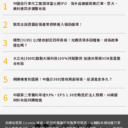
1
中國自行車代工龍頭津富士達IPO 海外設廠搶歐美訂單，巨大、
美利達同步調整布局
2
致茂法說透露這個產業即將進入強勁循環！
3
穩懋(3105) Q2營收創近四年新高！光通訊漲多回檔後，成長故事
還在嗎？
4
大立光(3008)啟動大陽科技100%持股整併 加速光學與VCM垂直整
合布局
5
網通機會別錯過！中磊(5388)營收再創新高，這波能走多久？
6
中碳第二季獲利年增93%，EPS 1.30元略低於法人預期，AI精碳
材料布局持續推進
本網站使用 Cookie 技術，於您的電腦中存取某些資訊，以輔助本網站進行資