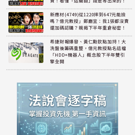
賣！看懂「這關鍵」錢是等出來的！
新應材(4749)從1220摔到647元能撿
嗎？億元教授」鄭廳宜：我1張都沒賣
還加碼認購？親揭下半年重倉秘密！
希捷財報爆發、黃仁勳欽點加持！大
洗盤後籌碼重整，億元教授點名這檔
「HDD+機器人」概念股下半年雙引
擎全開