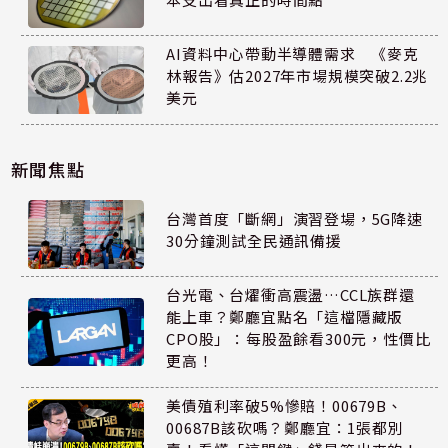
AI資料中心帶動半導體需求 《麥克
林報告》估2027年市場規模突破2.2兆
美元
新聞焦點
台灣首度「斷網」演習登場，5G降速
30分鐘測試全民通訊備援
台光電、台燿衝高震盪…CCL族群還
能上車？鄭廳宜點名「這檔隱藏版
CPO股」：每股盈餘看300元，性價比
更高！
美債殖利率破5%慘賠！00679B、
00687B該砍嗎？鄭廳宜：1張都別