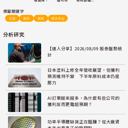
還可以
很實用！
有待加強...
標籤關鍵字
友達
面板
車用
資本支出
分析研究
【達人分享】2026/08/09 股泰盤勢統
計
日本塗料上修全年營收展望，但獲利
預測維持不變 下半年原料成本仍是
壓力
AI訂單越來越多，為什麼有些公司的
獲利反而更難超預期？
功率半導體缺貨正在醞釀？從大廠資
本支出看真正的時間點