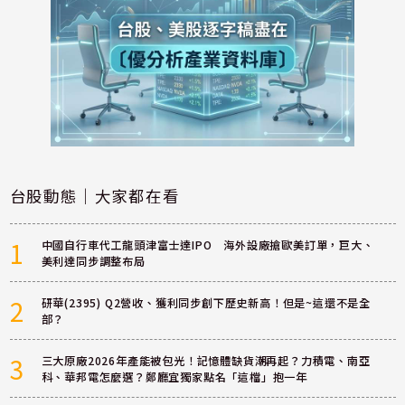
台股動態｜大家都在看
1
中國自行車代工龍頭津富士達IPO 海外設廠搶歐美訂單，巨大、
美利達同步調整布局
2
研華(2395) Q2營收、獲利同步創下歷史新高！但是~這還不是全
部？
3
三大原廠2026年產能被包光！記憶體缺貨潮再起？力積電、南亞
科、華邦電怎麼選？鄭廳宜獨家點名「這檔」抱一年