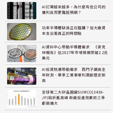
AI訂單越來越多，為什麼有些公司的
獲利反而更難超預期？
功率半導體缺貨正在醞釀？從大廠資
本支出看真正的時間點
AI資料中心帶動半導體需求 《麥克
林報告》估2027年市場規模突破2.2兆
美元
AI投資熱潮帶動需求 西門子調高全
年財測、單季工業事業利潤創歷史新
高
全球第二大矽晶圓廠SUMCO(3436-
JP)陷折舊高峰 新廠投產拖累前三季
虧損擴大