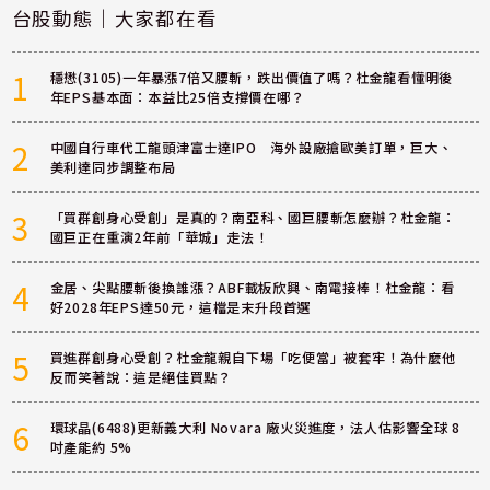
台股動態｜大家都在看
1
穩懋(3105)一年暴漲7倍又腰斬，跌出價值了嗎？杜金龍看懂明後
年EPS基本面：本益比25倍支撐價在哪？
2
中國自行車代工龍頭津富士達IPO 海外設廠搶歐美訂單，巨大、
美利達同步調整布局
3
「買群創身心受創」是真的？南亞科、國巨腰斬怎麼辦？杜金龍：
國巨正在重演2年前「華城」走法！
4
金居、尖點腰斬後換誰漲？ABF載板欣興、南電接棒！杜金龍：看
好2028年EPS達50元，這檔是末升段首選
5
買進群創身心受創？杜金龍親自下場「吃便當」被套牢！為什麼他
反而笑著說：這是絕佳買點？
6
環球晶(6488)更新義大利 Novara 廠火災進度，法人估影響全球 8
吋產能約 5%