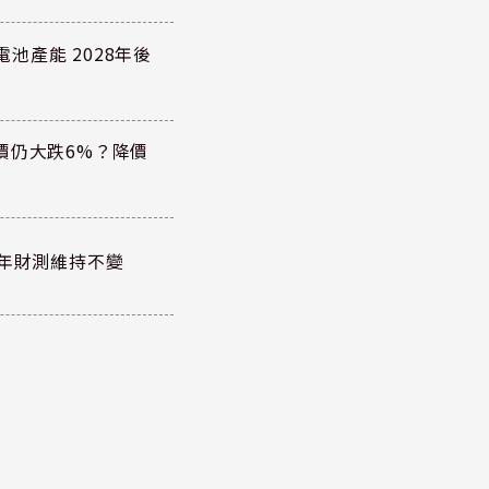
電池產能 2028年後
價仍大跌6%？降價
全年財測維持不變