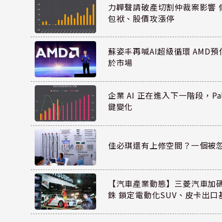
力韡聲請破產切割仲裁案影響 偉
包袱、股價攻漲停
蘇姿丰再喊AI超級循環 AMD
於市場
企業 AI 正在進入下一階段，Pal
鍵變化
佳必琪還有上修空間？一個被
【汽車產業動態】三菱汽車加碼
銖 鎖定電動化SUV、皮卡出口