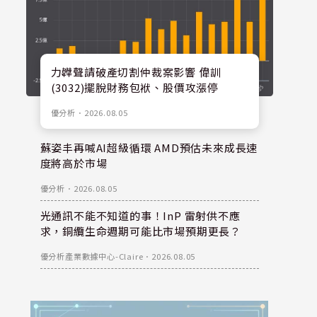
力韡聲請破產切割仲裁案影響 偉訓
(3032)擺脫財務包袱、股價攻漲停
優分析
．
2026.08.05
蘇姿丰再喊AI超級循環 AMD預估未來成長速
度將高於市場
優分析
．
2026.08.05
光通訊不能不知道的事！InP 雷射供不應
求，銅纜生命週期可能比市場預期更長？
優分析產業數據中心-Claire
．
2026.08.05