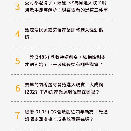
公司都澄清了，臻鼎-KY為何還大跌？股
3
海老牛即時解析：現在要看的是這三件事
致茂法說透露這個產業即將進入強勁循
4
環！
一詮(2486) 營收持續創高，結構性利多
5
才剛開始？下一波成長還有哪些機會？
去年的關稅題材開始進入現實，大成鋼
6
(2027-TW)的產業週期位置在哪裡？
穩懋(3105) Q2營收創近四年新高！光通
7
訊漲多回檔後，成長故事還在嗎？