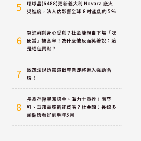
環球晶(6488)更新義大利 Novara 廠火
5
災進度，法人估影響全球 8 吋產能約 5%
買進群創身心受創？杜金龍親自下場「吃
6
便當」被套牢！為什麼他反而笑著說：這
是絕佳買點？
致茂法說透露這個產業即將進入強勁循
7
環！
長鑫存儲暴漲吸金、海力士重挫！南亞
8
科、華邦電腰斬能買嗎？杜金龍：長線多
頭循環看好到明年5月