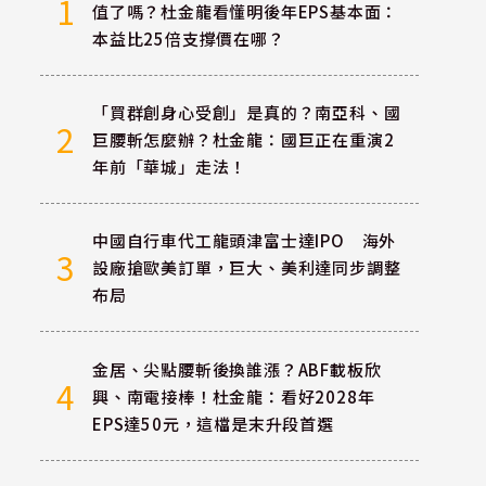
1
值了嗎？杜金龍看懂明後年EPS基本面：
本益比25倍支撐價在哪？
「買群創身心受創」是真的？南亞科、國
2
巨腰斬怎麼辦？杜金龍：國巨正在重演2
年前「華城」走法！
中國自行車代工龍頭津富士達IPO 海外
3
設廠搶歐美訂單，巨大、美利達同步調整
布局
金居、尖點腰斬後換誰漲？ABF載板欣
4
興、南電接棒！杜金龍：看好2028年
EPS達50元，這檔是末升段首選