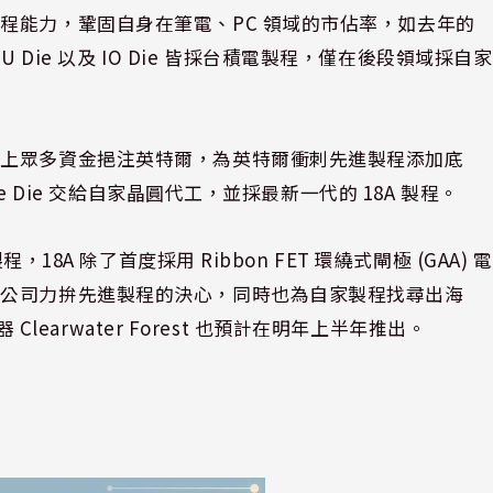
程能力，鞏固自身在筆電、PC 領域的市佔率，如去年的
Die、GPU Die 以及 IO Die 皆採台積電製程，僅在後段領域採自家
加上眾多資金挹注英特爾，為英特爾衝刺先進製程添加底
e Die 交給自家晶圓代工，並採最新一代的 18A 製程。
18A 除了首度採用 Ribbon FET 環繞式閘極 (GAA) 電
徵公司力拚先進製程的決心，同時也為自家製程找尋出海
 Clearwater Forest 也預計在明年上半年推出。