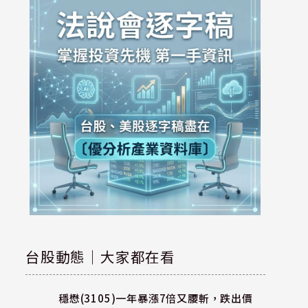
台股動態｜大家都在看
穩懋(3105)一年暴漲7倍又腰斬，跌出價