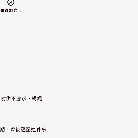
有待加強...
雷射供不應求，銅纜
？
績超預期，背後透露這件事