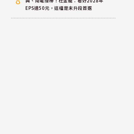
8
興、南電接棒！杜金龍：看好2028年
EPS達50元，這檔是末升段首選