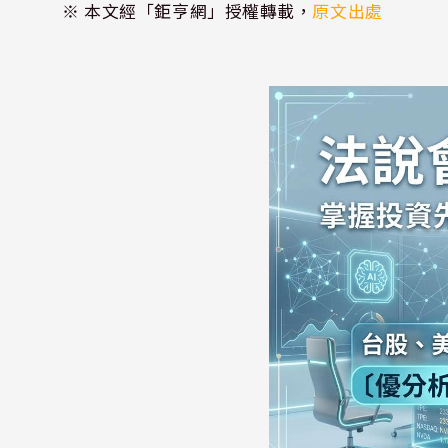
※ 本文經「鉅亨網」授權轉載，
原文出處