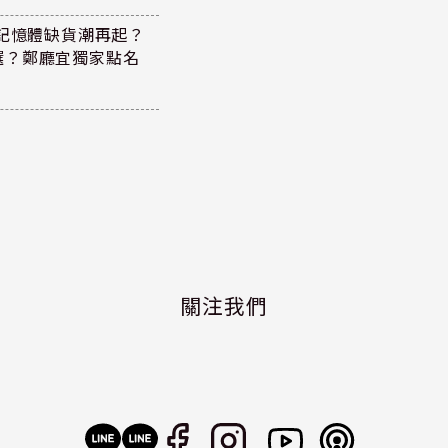
！記憶體缺貨潮再起？
選？鄭廳宜獨家點名
關注我們