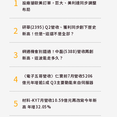
1
設廠搶歐美訂單，巨大、美利達同步調整
布局
研華(2395) Q2營收、獲利同步創下歷史
2
新高！但是~這還不是全部？
網通機會別錯過！中磊(5388)營收再創
3
新高，這波能走多久？
〈電子五哥營收〉仁寶前7月營收5206
4
億元年增逾1成 Q3主要動能來自伺服器
材料-KY7月營收10.59億元再改寫今年新
5
高 年增32.05%