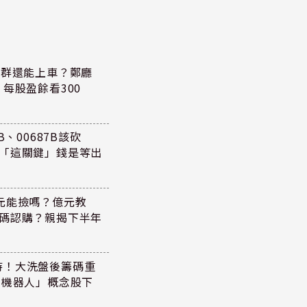
族群還能上車？鄭廳
每股盈餘看300
、00687B該砍
懂「這關鍵」錢是等出
47元能撿嗎？億元教
加碼認購？親揭下半年
持！大洗盤後籌碼重
+機器人」概念股下