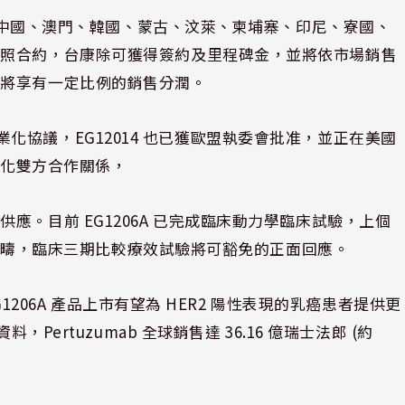
灣、中國、澳門、韓國、蒙古、汶萊、柬埔寨、印尼、寮國、
依照合約，台康除可獲得簽約及里程碑金，並將依市場銷售
也將享有一定比例的銷售分潤。
全球商業化協議，EG12014 也已獲歐盟執委會批准，並正在美國
步強化雙方合作關係，
。目前 EG1206A 已完成臨床動力學臨床試驗，上個
開發範疇，臨床三期比較療效試驗將可豁免的正面回應。
G1206A 產品上市有望為 HER2 陽性表現的乳癌患者提供更
Pertuzumab 全球銷售達 36.16 億瑞士法郎 (約