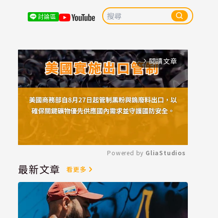
討論區
閱讀文章
arrow_forward_ios
Powered by 
GliaStudios
最新文章
看更多
Mute