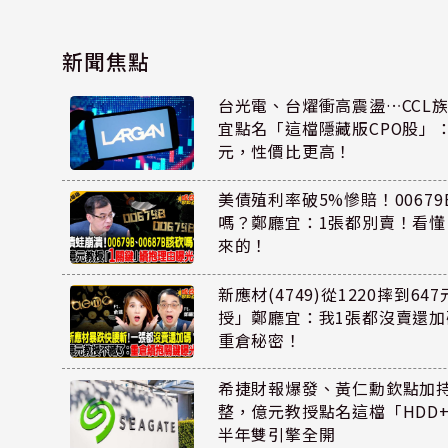
新聞焦點
台光電、台燿衝高震盪…CCL
宜點名「這檔隱藏版CPO股」：
元，性價比更高！
美債殖利率破5%慘賠！00679B
嗎？鄭廳宜：1張都別賣！看
來的！
新應材(4749)從1220摔到6
授」鄭廳宜：我1張都沒賣還
重倉秘密！
希捷財報爆發、黃仁勳欽點加
整，億元教授點名這檔「HDD
半年雙引擎全開