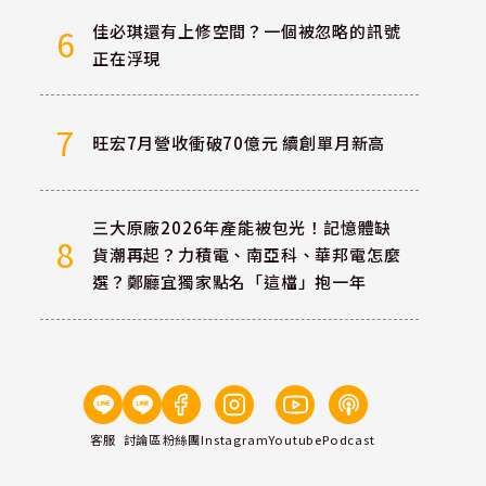
佳必琪還有上修空間？一個被忽略的訊號
6
正在浮現
7
旺宏7月營收衝破70億元 續創單月新高
三大原廠2026年產能被包光！記憶體缺
8
貨潮再起？力積電、南亞科、華邦電怎麼
選？鄭廳宜獨家點名「這檔」抱一年
客服
討論區
粉絲團
Instagram
Youtube
Podcast