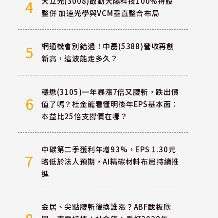
大立光(3008)啟動大陽科技100%持股
4
整併 加速光學與VCM垂直整合布局
網通機會別錯過！中磊(5388)營收再創
5
新高，這波能走多久？
穩懋(3105)一年暴漲7倍又腰斬，跌出價
6
值了嗎？杜金龍看懂明後年EPS基本面：
本益比25倍支撐價在哪？
中碳第二季獲利年增93%，EPS 1.30元
7
略低於法人預期，AI精碳材料布局持續推
進
金居、尖點腰斬後換誰漲？ABF載板欣