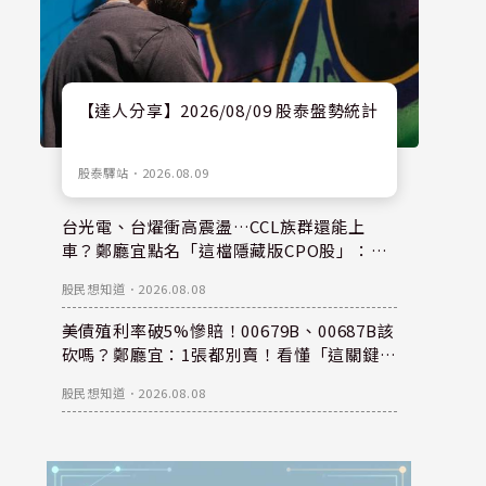
【達人分享】2026/08/09 股泰盤勢統計
股泰驛站
．
2026.08.09
台光電、台燿衝高震盪…CCL族群還能上
車？鄭廳宜點名「這檔隱藏版CPO股」：每
股盈餘看300元，性價比更高！
股民想知道
．
2026.08.08
美債殖利率破5%慘賠！00679B、00687B該
砍嗎？鄭廳宜：1張都別賣！看懂「這關鍵」
錢是等出來的！
股民想知道
．
2026.08.08