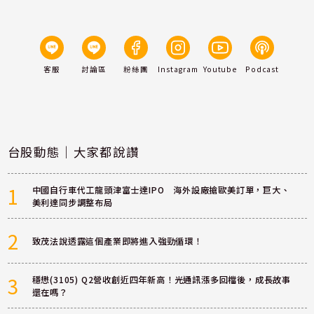
客服
討論區
粉絲團
Instagram
Youtube
Podcast
台股動態｜大家都說讚
1
中國自行車代工龍頭津富士達IPO 海外設廠搶歐美訂單，巨大、
美利達同步調整布局
2
致茂法說透露這個產業即將進入強勁循環！
3
穩懋(3105) Q2營收創近四年新高！光通訊漲多回檔後，成長故事
還在嗎？