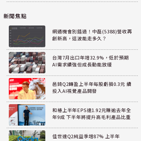
新聞焦點
網通機會別錯過！中磊(5388)營收再
創新高，這波能走多久？
台灣7月出口年增32.9%，低於預期
AI需求續強但成長動能放緩
邑錡Q2轉盈上半年每股虧損0.3元 續
投入AI視覺產品開發
和椿上半年EPS達1.92元賺逾去年全
年9成 下半年將提升高毛利產品比重
佳世達Q2純益季增87% 上半年