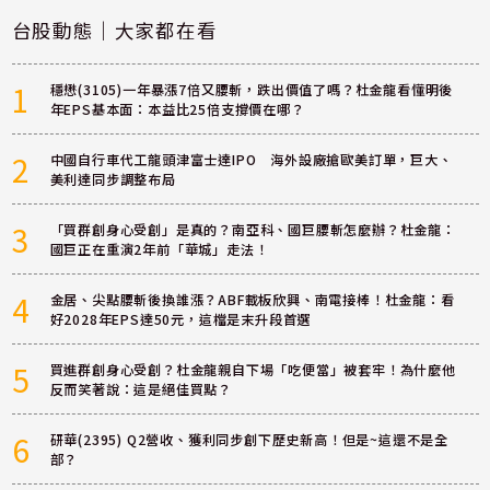
台股動態｜大家都在看
1
穩懋(3105)一年暴漲7倍又腰斬，跌出價值了嗎？杜金龍看懂明後
年EPS基本面：本益比25倍支撐價在哪？
2
中國自行車代工龍頭津富士達IPO 海外設廠搶歐美訂單，巨大、
美利達同步調整布局
3
「買群創身心受創」是真的？南亞科、國巨腰斬怎麼辦？杜金龍：
國巨正在重演2年前「華城」走法！
4
金居、尖點腰斬後換誰漲？ABF載板欣興、南電接棒！杜金龍：看
好2028年EPS達50元，這檔是末升段首選
5
買進群創身心受創？杜金龍親自下場「吃便當」被套牢！為什麼他
反而笑著說：這是絕佳買點？
6
研華(2395) Q2營收、獲利同步創下歷史新高！但是~這還不是全
部？