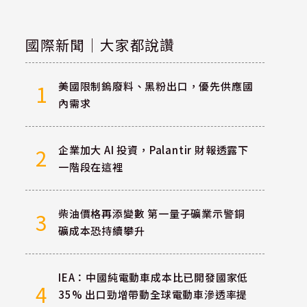
國際新聞｜大家都說讚
美國限制鎢廢料、黑粉出口，優先供應國
1
內需求
企業加大 AI 投資，Palantir 財報透露下
2
一階段在這裡
柴油價格再添變數 第一量子礦業示警銅
3
礦成本恐持續攀升
IEA：中國純電動車成本比已開發國家低
4
35% 出口勁增帶動全球電動車滲透率提