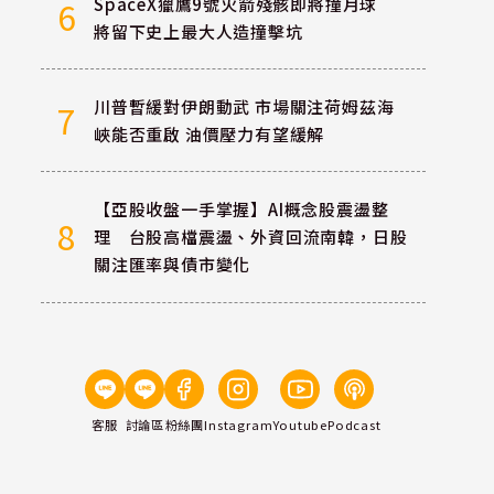
SpaceX獵鷹9號火箭殘骸即將撞月球
6
將留下史上最大人造撞擊坑
川普暫緩對伊朗動武 市場關注荷姆茲海
7
峽能否重啟 油價壓力有望緩解
【亞股收盤一手掌握】AI概念股震盪整
8
理 台股高檔震盪、外資回流南韓，日股
關注匯率與債市變化
客服
討論區
粉絲團
Instagram
Youtube
Podcast