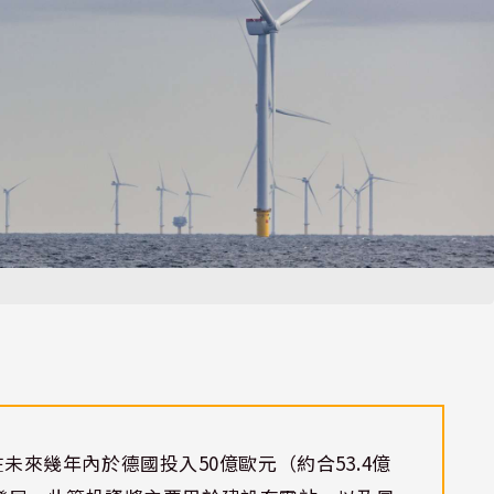
畫在未來幾年內於德國投入50億歐元（約合53.4億