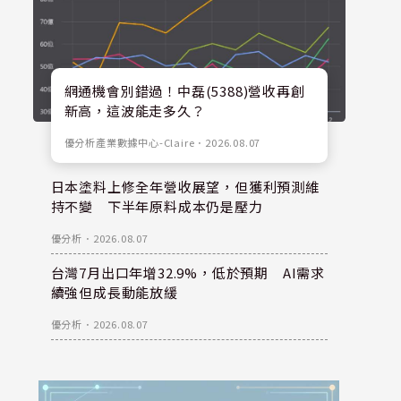
網通機會別錯過！中磊(5388)營收再創
新高，這波能走多久？
優分析產業數據中心-Claire
．
2026.08.07
日本塗料上修全年營收展望，但獲利預測維
持不變 下半年原料成本仍是壓力
優分析
．
2026.08.07
台灣7月出口年增32.9%，低於預期 AI需求
續強但成長動能放緩
優分析
．
2026.08.07