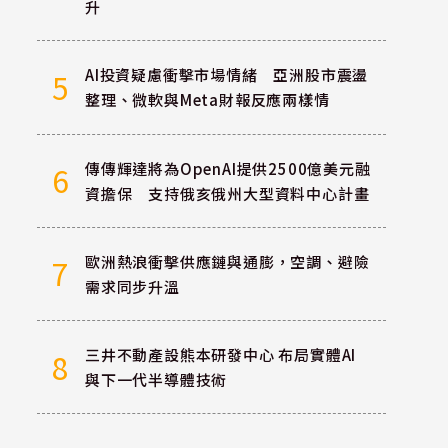
升
AI投資疑慮衝擊市場情緒 亞洲股市震盪
5
整理、微軟與Meta財報反應兩樣情
傳傳輝達將為OpenAI提供2500億美元融
6
資擔保 支持俄亥俄州大型資料中心計畫
歐洲熱浪衝擊供應鏈與通膨，空調、避險
7
需求同步升溫
三井不動產設熊本研發中心 布局實體AI
8
與下一代半導體技術