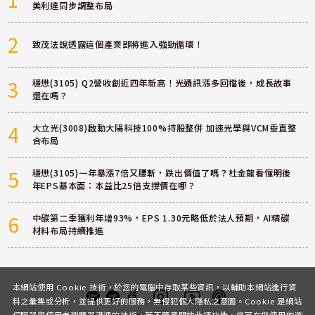
美利達同步調整布局
2
致茂法說透露這個產業即將進入強勁循環！
3
穩懋(3105) Q2營收創近四年新高！光通訊漲多回檔後，成長故事
還在嗎？
4
大立光(3008)啟動大陽科技100%持股整併 加速光學與VCM垂直整
合布局
5
穩懋(3105)一年暴漲7倍又腰斬，跌出價值了嗎？杜金龍看懂明後
年EPS基本面：本益比25倍支撐價在哪？
6
中碳第二季獲利年增93%，EPS 1.30元略低於法人預期，AI精碳
材料布局持續推進
本網站使用 Cookie 技術，於您的電腦中存取某些資訊，以輔助本網站進行資
料之彙集或分析，並提供更好的服務，無侵犯個人隱私之意圖。Cookie 是網站
伺服器與使用者瀏覽器溝通的技術，若不願意開放此項功能，您可在您使用的瀏