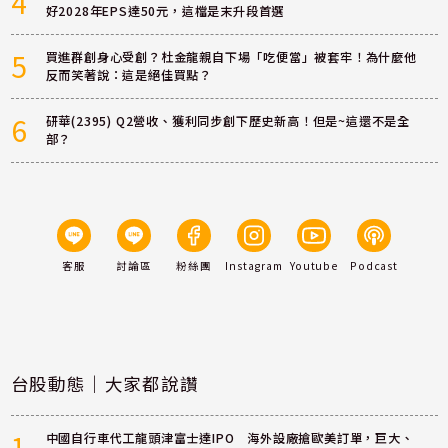
4
好2028年EPS達50元，這檔是末升段首選
5
買進群創身心受創？杜金龍親自下場「吃便當」被套牢！為什麼他
反而笑著說：這是絕佳買點？
6
研華(2395) Q2營收、獲利同步創下歷史新高！但是~這還不是全
部？
客服
討論區
粉絲團
Instagram
Youtube
Podcast
台股動態｜大家都說讚
1
中國自行車代工龍頭津富士達IPO 海外設廠搶歐美訂單，巨大、