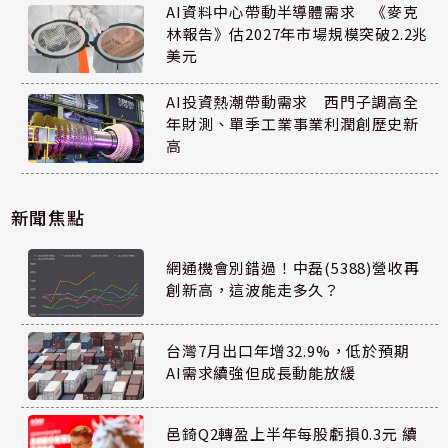
AI資料中心帶動半導體需求 《麥克
林報告》估2027年市場規模突破2.2兆
美元
AI投資熱潮帶動需求 西門子調高全
年財測、單季工業事業利潤創歷史新
高
新聞焦點
網通機會別錯過！中磊(5388)營收再
創新高，這波能走多久？
台灣7月出口年增32.9%，低於預期
AI需求續強但成長動能放緩
邑錡Q2轉盈上半年每股虧損0.3元 續