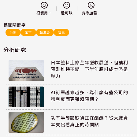
還可以
很實用！
有待加強...
標籤關鍵字
台幣
匯市
聯準會
降息
分析研究
日本塗料上修全年營收展望，但獲利
預測維持不變 下半年原料成本仍是
壓力
AI訂單越來越多，為什麼有些公司的
獲利反而更難超預期？
功率半導體缺貨正在醞釀？從大廠資
本支出看真正的時間點