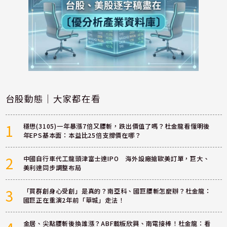
台股動態｜大家都在看
1
穩懋(3105)一年暴漲7倍又腰斬，跌出價值了嗎？杜金龍看懂明後
年EPS基本面：本益比25倍支撐價在哪？
2
中國自行車代工龍頭津富士達IPO 海外設廠搶歐美訂單，巨大、
美利達同步調整布局
3
「買群創身心受創」是真的？南亞科、國巨腰斬怎麼辦？杜金龍：
國巨正在重演2年前「華城」走法！
金居、尖點腰斬後換誰漲？ABF載板欣興、南電接棒！杜金龍：看