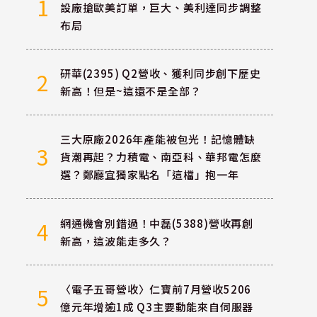
1
設廠搶歐美訂單，巨大、美利達同步調整
布局
研華(2395) Q2營收、獲利同步創下歷史
2
新高！但是~這還不是全部？
三大原廠2026年產能被包光！記憶體缺
3
貨潮再起？力積電、南亞科、華邦電怎麼
選？鄭廳宜獨家點名「這檔」抱一年
網通機會別錯過！中磊(5388)營收再創
4
新高，這波能走多久？
〈電子五哥營收〉仁寶前7月營收5206
5
億元年增逾1成 Q3主要動能來自伺服器