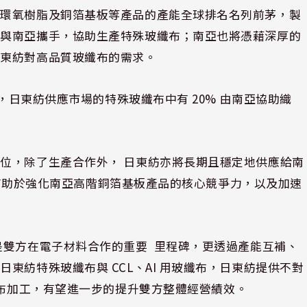
、環氧樹脂及銅箔基板等產品的產能全球排名名列前茅，製
擇與南亞攜手，協助生產特殊玻纖布；南亞也將憑藉深厚的
日東紡對高品質玻纖布的需求。
止，日東紡供應市場的特殊玻纖布中有 20% 由南亞協助織
位，除了生產合作外， 日東紡亦將長期且穩定地供應給南
料，有助於強化南亞高階銅箔基板產品的核心競爭力，以及加速
是雙方在電子材料合作的重要 里程碑，更透過產能互補、
東紡特殊玻纖布與 CCL、AI 用玻纖布，日東紡提供不對
布加工，有望進一步的提升雙方整體經營績效。