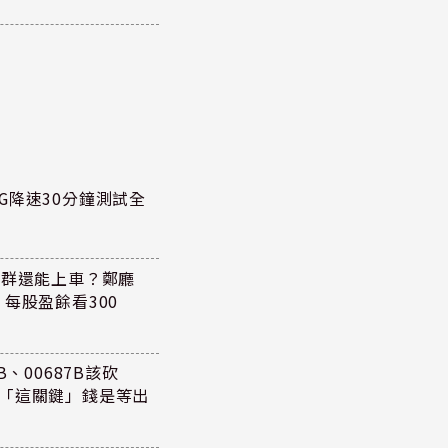
G降速30分鐘測試全
族群還能上車？鄭廳
每股盈餘看300
、00687B該砍
懂「這關鍵」錢是等出