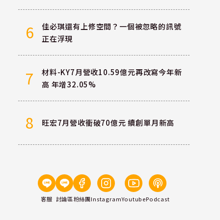
佳必琪還有上修空間？一個被忽略的訊號
6
正在浮現
材料-KY7月營收10.59億元再改寫今年新
7
高 年增32.05%
8
旺宏7月營收衝破70億元 續創單月新高
客服
討論區
粉絲團
Instagram
Youtube
Podcast