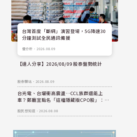
台灣首度「斷網」演習登場，5G降速30
分鐘測試全民通訊備援
優分析
．
2026.08.09
【達人分享】2026/08/09 股泰盤勢統計
股泰驛站
．
2026.08.09
台光電、台燿衝高震盪…CCL族群還能上
車？鄭廳宜點名「這檔隱藏版CPO股」：每
股盈餘看300元，性價比更高！
股民想知道
．
2026.08.08