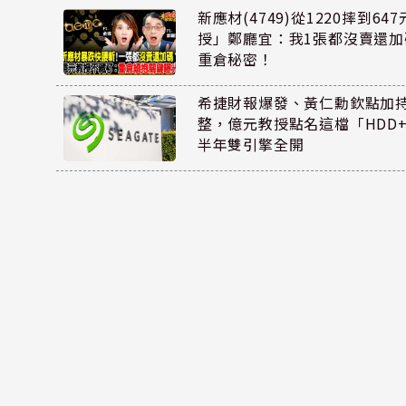
新應材(4749)從1220摔到6
授」鄭廳宜：我1張都沒賣還
重倉秘密！
希捷財報爆發、黃仁勳欽點加
整，億元教授點名這檔「HDD
半年雙引擎全開