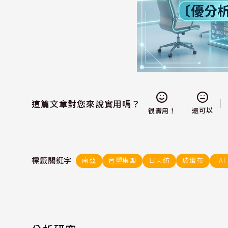
這篇文章對您來說實用嗎？
還可以
很實用！
標籤關鍵字
南亞
台塑集團
日東紡
玻纖布
AI