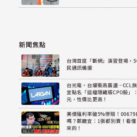
新聞焦點
台灣首度「斷網」演習登場，5
民通訊備援
台光電、台燿衝高震盪…CCL
宜點名「這檔隱藏版CPO股」：
元，性價比更高！
美債殖利率破5%慘賠！00679B
嗎？鄭廳宜：1張都別賣！看
來的！