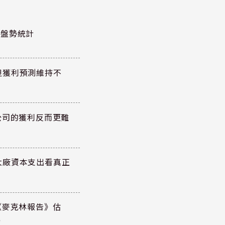
股泰盤勢統計
但獲利預測維持不
公司的獲利反而更難
大廠資本支出看真正
《麥克林報告》估
元