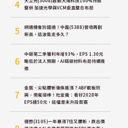
大立光(3008)啟動大陽科技100%持股
4
整併 加速光學與VCM垂直整合布局
網通機會別錯過！中磊(5388)營收再創
5
新高，這波能走多久？
中碳第二季獲利年增93%，EPS 1.30元
6
略低於法人預期，AI精碳材料布局持續推
進
金居、尖點腰斬後換誰漲？ABF載板欣
7
興、南電接棒！杜金龍：看好2028年
EPS達50元，這檔是末升段首選
穩懋(3105)一年暴漲7倍又腰斬，跌出價