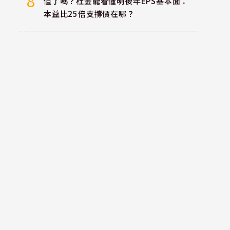
8
值了嗎？杜金龍看懂明後年EPS基本面：
本益比25倍支撐價在哪？