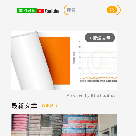
討論區
閱讀文章
arrow_forward_ios
Powered by 
GliaStudios
最新文章
看更多
Mute