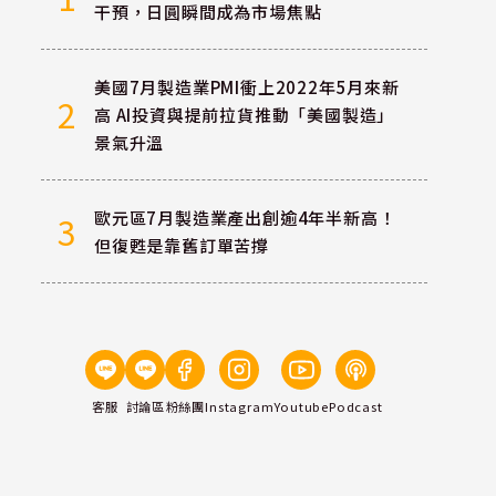
干預，日圓瞬間成為市場焦點
美國7月製造業PMI衝上2022年5月來新
2
高 AI投資與提前拉貨推動「美國製造」
景氣升溫
歐元區7月製造業產出創逾4年半新高！
3
但復甦是靠舊訂單苦撐
客服
討論區
粉絲團
Instagram
Youtube
Podcast