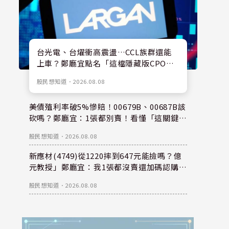
台光電、台燿衝高震盪…CCL族群還能
上車？鄭廳宜點名「這檔隱藏版CPO
股」：每股盈餘看300元，性價比更高！
股民想知道
．
2026.08.08
美債殖利率破5%慘賠！00679B、00687B該
砍嗎？鄭廳宜：1張都別賣！看懂「這關鍵」
錢是等出來的！
股民想知道
．
2026.08.08
新應材(4749)從1220摔到647元能撿嗎？億
元教授」鄭廳宜：我1張都沒賣還加碼認購？
親揭下半年重倉秘密！
股民想知道
．
2026.08.08