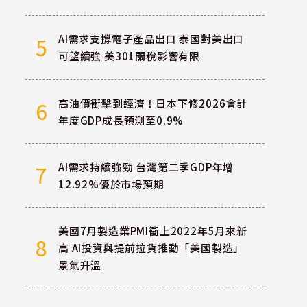
AI需求支撐電子產品出口 泰國對美出口
5
可望續強 美301關稅影響有限
高油價衝擊到經濟！日本下修2026會計
6
年度GDP成長預測至0.9%
AI需求持續強勁 台灣第二季GDP年增
7
12.92%優於市場預期
美國7月製造業PMI衝上2022年5月來新
8
高 AI投資與提前拉貨推動「美國製造」
景氣升溫