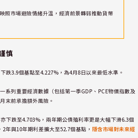
映照市場避險情緒升溫，經濟前景轉弱推動貨幣
謹慎
跌3.9個基點至4.227%，為4月8日以來最低水準。
一系列重要經濟數據（包括第一季GDP、PCE物價指數及
在月末前承擔額外風險。
下跌至4.703%，兩年期公債殖利率更是大幅下滑6.3個
，2年與10年期利差擴大至52.7個基點，
隱含市場對未來經