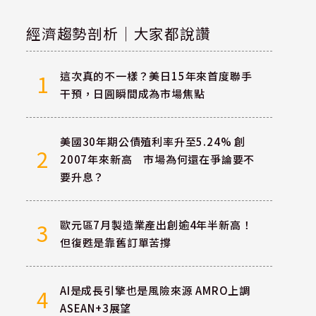
經濟趨勢剖析｜大家都說讚
這次真的不一樣？美日15年來首度聯手
1
干預，日圓瞬間成為市場焦點
美國30年期公債殖利率升至5.24% 創
2
2007年來新高 市場為何還在爭論要不
要升息？
歐元區7月製造業產出創逾4年半新高！
3
但復甦是靠舊訂單苦撐
AI是成長引擎也是風險來源 AMRO上調
4
ASEAN+3展望