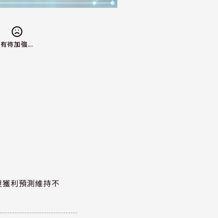
有待加強...
但獲利預測維持不