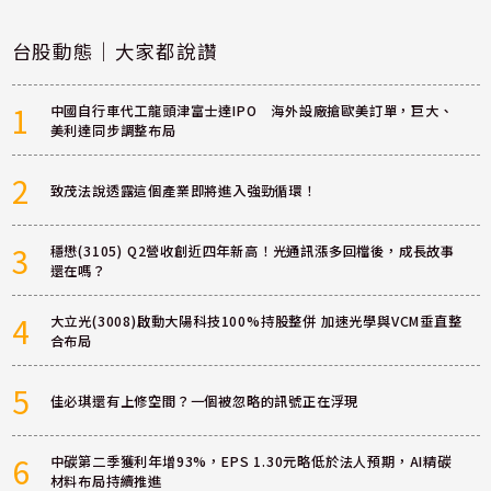
台股動態｜大家都說讚
1
中國自行車代工龍頭津富士達IPO 海外設廠搶歐美訂單，巨大、
美利達同步調整布局
2
致茂法說透露這個產業即將進入強勁循環！
3
穩懋(3105) Q2營收創近四年新高！光通訊漲多回檔後，成長故事
還在嗎？
4
大立光(3008)啟動大陽科技100%持股整併 加速光學與VCM垂直整
合布局
5
佳必琪還有上修空間？一個被忽略的訊號正在浮現
6
中碳第二季獲利年增93%，EPS 1.30元略低於法人預期，AI精碳
材料布局持續推進