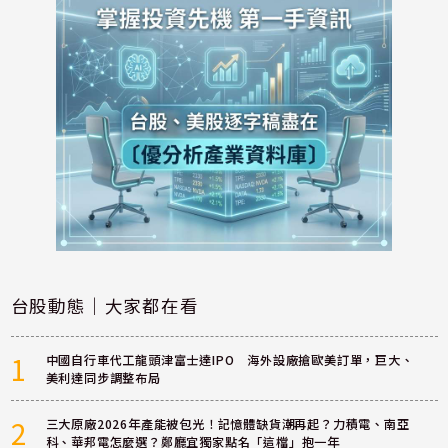
台股動態｜大家都在看
1
中國自行車代工龍頭津富士達IPO 海外設廠搶歐美訂單，巨大、
美利達同步調整布局
2
三大原廠2026年產能被包光！記憶體缺貨潮再起？力積電、南亞
科、華邦電怎麼選？鄭廳宜獨家點名「這檔」抱一年