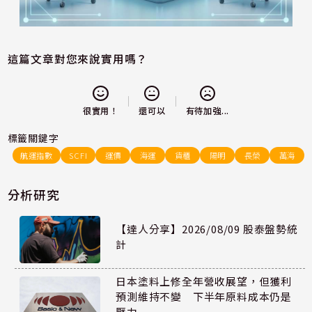
這篇文章對您來說實用嗎？
還可以
很實用！
有待加強...
標籤關鍵字
航運指數
SCFI
運價
海運
貨櫃
陽明
長榮
萬海
分析研究
【達人分享】2026/08/09 股泰盤勢統
計
日本塗料上修全年營收展望，但獲利
預測維持不變 下半年原料成本仍是
壓力