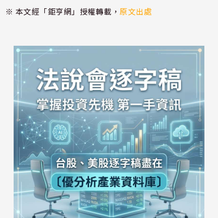
※ 本文經「鉅亨網」授權轉載，
原文出處