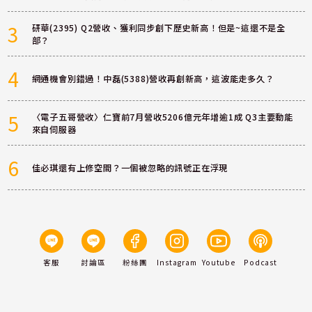
3
研華(2395) Q2營收、獲利同步創下歷史新高！但是~這還不是全
部？
4
網通機會別錯過！中磊(5388)營收再創新高，這波能走多久？
5
〈電子五哥營收〉仁寶前7月營收5206億元年增逾1成 Q3主要動能
來自伺服器
6
佳必琪還有上修空間？一個被忽略的訊號正在浮現
客服
討論區
粉絲團
Instagram
Youtube
Podcast