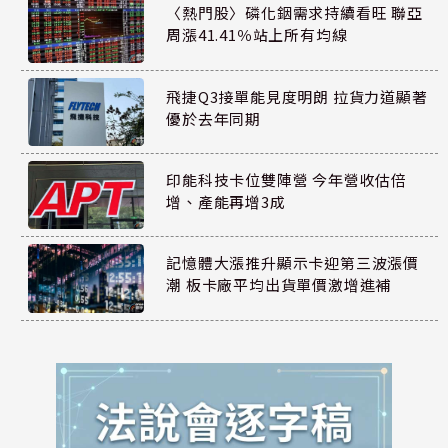
〈熱門股〉磷化銦需求持續看旺 聯亞
周漲41.41％站上所有均線
飛捷Q3接單能見度明朗 拉貨力道顯著
優於去年同期
印能科技卡位雙陣營 今年營收估倍
增、產能再增3成
記憶體大漲推升顯示卡迎第三波漲價
潮 板卡廠平均出貨單價激增進補