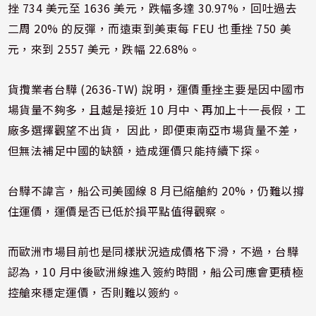
挫 734 美元至 1636 美元，跌幅多達 30.97%，回吐過去
二周 20% 的反彈，而遠東到美東每 FEU 也重挫 750 美
元，來到 2557 美元，跌幅 22.68%。
貨攬業者台驊 (2636-TW) 說明，運價重挫主要是因中國市
場貨量不夠多，且越是接近 10 月中、再加上十一長假，工
廠多選擇觀望不出貨， 因此，即便東南亞市場貨量不差，
但無法補足中國的缺額，造成運價只能持續下探。
台驊不諱言，船公司美國線 8 月已縮艙約 20%，仍難以撐
住運價，運價是否已低於損平點值得觀察。
而歐洲市場目前也是同樣狀況造成價格下滑，不過，台驊
認為，10 月中後歐洲線進入簽約時間，船公司應會更積極
控艙來穩定運價，否則難以簽約。