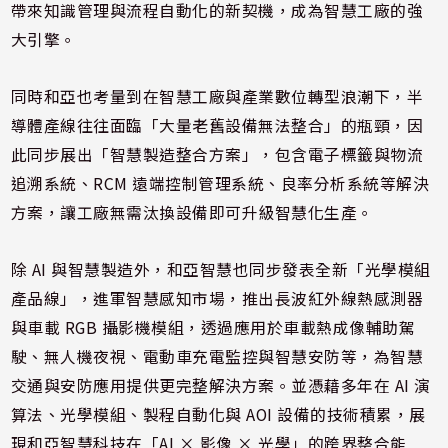
帶來知識管理與流程自動化的新契機，成為智慧工廠的強
大引擎。
同時和亞也考量到在智慧工廠與產業數位轉型浪潮下，半
導體產線往往面臨「大量老舊設備無法整合」的瓶頸，因
此同步展出「智慧製造整合方案」，包含電子標籤與物流
追溯系統、RCM 遠端控制管理系統、良率分析系統等解決
方案，讓工廠無需汰換設備即可升級智慧化生產。
除 AI 與智慧製造外，和亞智慧也同步發表全新「光學模組
產品線」，進軍智慧感知市場，推出長波紅外線熱感測器
與車載 RGB 攝影機模組，透過應用於車載熱成像輔助駕
駛、無人機夜視、電動車充電監控與智慧安防等，為智慧
交通與安防應用提供更完整解決方案。並憑藉多年在 AI 演
算法、光學模組、製程自動化與 AOI 設備的技術積累，展
現和亞智慧科技在「AI × 影像 × 光學」的跨界整合能