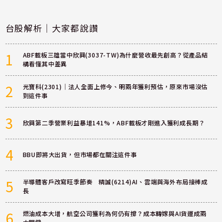
台股解析｜大家都說讚
1
ABF載板三雄當中欣興(3037-TW)為什麼營收最先創高？從產品結
構看懂其中差異
2
光寶科(2301)｜法人全面上修今、明兩年獲利預估，原來市場沒估
到這件事
3
欣興第二季營業利益暴增141%，ABF載板才剛進入獲利成長期？
4
BBU即將大出貨，但市場都在關注這件事
5
半導體客戶改寫旺季節奏 精誠(6214)AI、雲端與海外布局接棒成
長
6
燃油成本大增，航空公司獲利為何仍有撐？成本轉嫁與AI貨運成兩