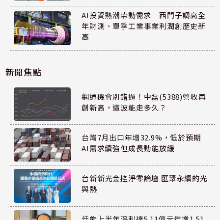
AI投資熱潮帶動需求 西門子調高全
年財測、單季工業事業利潤創歷史新
高
新聞焦點
網通機會別錯過！中磊(5388)營收再
創新高，這波能走多久？
台灣7月出口年增32.9%，低於預期
AI需求續強但成長動能放緩
台新新光金控淨零論壇 匯聚永續的光
與熱
佳能上半年淨利達5.11億元年增1.51