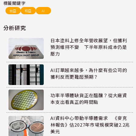
標籤關鍵字
台亞
和亞
AI
分析研究
日本塗料上修全年營收展望，但獲利
預測維持不變 下半年原料成本仍是
壓力
AI訂單越來越多，為什麼有些公司的
獲利反而更難超預期？
功率半導體缺貨正在醞釀？從大廠資
本支出看真正的時間點
AI資料中心帶動半導體需求 《麥克
林報告》估2027年市場規模突破2.2兆
美元