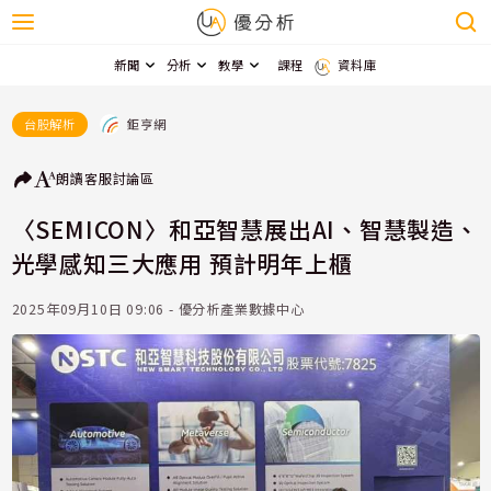
新聞
分析
教學
課程
資料庫
鉅亨網
台股解析
朗讀
客服
討論區
〈SEMICON〉和亞智慧展出AI、智慧製造、
光學感知三大應用 預計明年上櫃
2025年09月10日 09:06 - 優分析產業數據中心