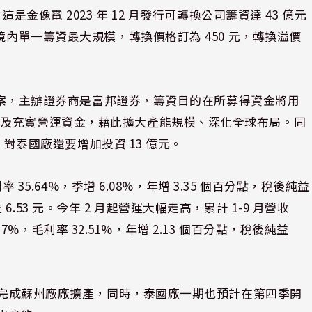
金像電 2023 年 12 月發行可轉換公司籌資達 43 億元
境內單一籌資最大規模，轉換價格訂為 450 元，轉換溢價
億元案，主辦證券商是富邦證券，籌資目的在所募得資金將用
款及充實營運資金，藉此擴大產能規模、深化全球布局。同
元，對泰國廠還要增加投資 13 億元。
 35.64%，季增 6.08%，年增 3.35 個百分點，稅後純益
純益 6.53 元。今年 2 月起營運大幅走高，累計 1-9 月營收
.17%，毛利率 32.51%，年增 2.13 個百分點，稅後純益
電已完成蘇州廠廠擴產，同時，泰國廠一期也預計在第四季開