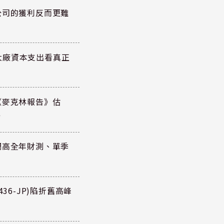
公司的獲利反而更難
大廠資本支出看真正
《麥克林報告》估
元
調高全年財測、單季
36-JP)陷折舊高峰