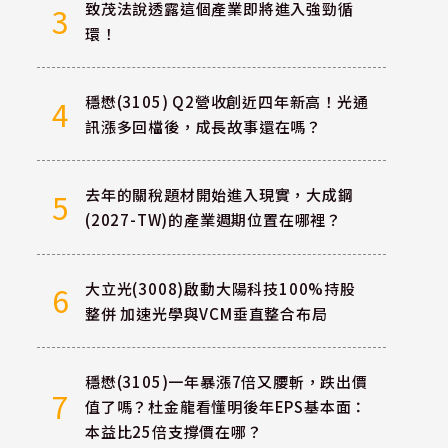
致茂法說透露這個產業即將進入強勁循
3
環！
穩懋(3105) Q2營收創近四年新高！光通
4
訊漲多回檔後，成長故事還在嗎？
去年的關稅題材開始進入現實，大成鋼
5
(2027-TW)的產業週期位置在哪裡？
大立光(3008)啟動大陽科技100%持股
6
整併 加速光學與VCM垂直整合布局
穩懋(3105)一年暴漲7倍又腰斬，跌出價
7
值了嗎？杜金龍看懂明後年EPS基本面：
本益比25倍支撐價在哪？