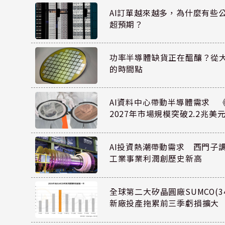
AI訂單越來越多，為什麼有些
超預期？
功率半導體缺貨正在醞釀？從
的時間點
AI資料中心帶動半導體需求 
2027年市場規模突破2.2兆美
AI投資熱潮帶動需求 西門子
工業事業利潤創歷史新高
全球第二大矽晶圓廠SUMCO(34
新廠投產拖累前三季虧損擴大