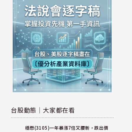
台股動態｜大家都在看
穩懋(3105)一年暴漲7倍又腰斬，跌出價