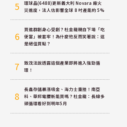
環球晶(6488)更新義大利 Novara 廠火
5
災進度，法人估影響全球 8 吋產能約 5%
買進群創身心受創？杜金龍親自下場「吃
6
便當」被套牢！為什麼他反而笑著說：這
是絕佳買點？
致茂法說透露這個產業即將進入強勁循
7
環！
長鑫存儲暴漲吸金、海力士重挫！南亞
8
科、華邦電腰斬能買嗎？杜金龍：長線多
頭循環看好到明年5月