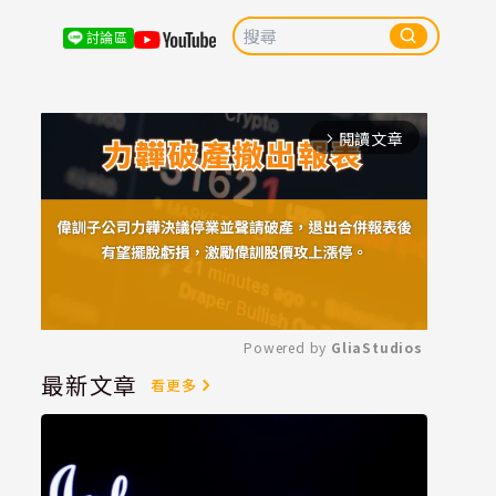
討論區
閱讀文章
arrow_forward_ios
Powered by 
GliaStudios
最新文章
看更多
Mute