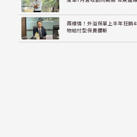
兩樣情！外溢保單上半年狂銷48
物給付型保費腰斬