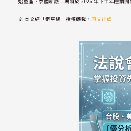
始量產，泰國新廠二期將於 2026 年下半年陸續
※ 本文經「鉅亨網」授權轉載，
原文出處