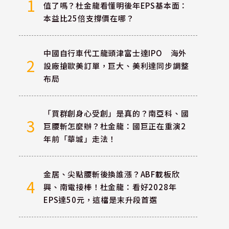
1
值了嗎？杜金龍看懂明後年EPS基本面：
本益比25倍支撐價在哪？
中國自行車代工龍頭津富士達IPO 海外
2
設廠搶歐美訂單，巨大、美利達同步調整
布局
「買群創身心受創」是真的？南亞科、國
3
巨腰斬怎麼辦？杜金龍：國巨正在重演2
年前「華城」走法！
金居、尖點腰斬後換誰漲？ABF載板欣
4
興、南電接棒！杜金龍：看好2028年
EPS達50元，這檔是末升段首選