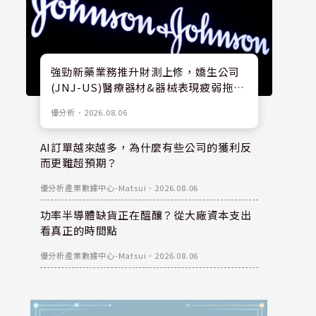
強勁新藥業務推升財測上修，嬌生公司
(JNJ-US)醫療器材&器械表現疲弱拖累
股價
優分析
．
2026.08.06
AI訂單越來越多，為什麼有些公司的獲利反
而更難超預期？
優分析產業數據中心-Matsui
．
2026.08.06
功率半導體缺貨正在醞釀？從大廠資本支出
看真正的時間點
優分析產業數據中心-Matsui
．
2026.08.06