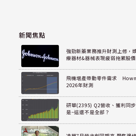
新聞焦點
強勁新藥業務推升財測上修，嬌生
療器材&器械表現疲弱拖累股價
飛機增產帶動零件需求 Howmet
2026年財測
研華(2395) Q2營收、獲利
是~這還不是全部？
凌華7月營收創同期高 聚焦邊緣