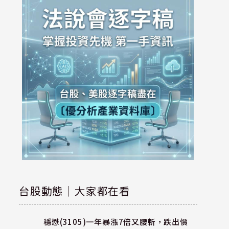
台股動態｜大家都在看
穩懋(3105)一年暴漲7倍又腰斬，跌出價