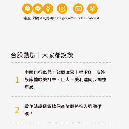
客服
討論區
粉絲團
Instagram
Youtube
Podcast
台股動態｜大家都說讚
中國自行車代工龍頭津富士達IPO 海外
1
設廠搶歐美訂單，巨大、美利達同步調整
布局
致茂法說透露這個產業即將進入強勁循
2
環！