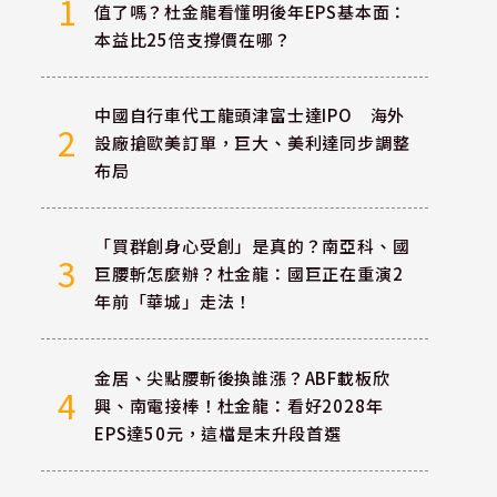
1
值了嗎？杜金龍看懂明後年EPS基本面：
本益比25倍支撐價在哪？
中國自行車代工龍頭津富士達IPO 海外
2
設廠搶歐美訂單，巨大、美利達同步調整
布局
「買群創身心受創」是真的？南亞科、國
3
巨腰斬怎麼辦？杜金龍：國巨正在重演2
年前「華城」走法！
金居、尖點腰斬後換誰漲？ABF載板欣
4
興、南電接棒！杜金龍：看好2028年
EPS達50元，這檔是末升段首選