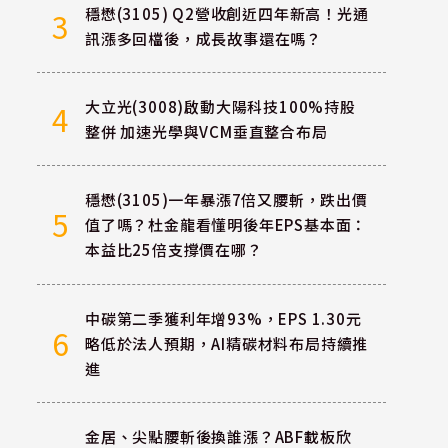
穩懋(3105) Q2營收創近四年新高！光通
3
訊漲多回檔後，成長故事還在嗎？
大立光(3008)啟動大陽科技100%持股
4
整併 加速光學與VCM垂直整合布局
穩懋(3105)一年暴漲7倍又腰斬，跌出價
5
值了嗎？杜金龍看懂明後年EPS基本面：
本益比25倍支撐價在哪？
中碳第二季獲利年增93%，EPS 1.30元
6
略低於法人預期，AI精碳材料布局持續推
進
金居、尖點腰斬後換誰漲？ABF載板欣