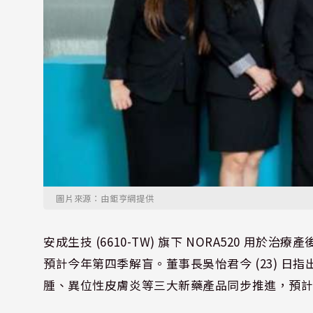
圖片來源：由鉅亨網提供
安成生技 (6610-TW) 旗下 NORA520 
預計今年第四季解盲。董事長吳怡君今 (23) 日指出
腫、異位性皮膚炎等三大新藥產品同步推進，預