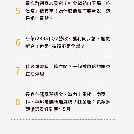
買進群創身心受創？杜金龍親自下場「吃
5
便當」被套牢！為什麼他反而笑著說：這
是絕佳買點？
研華(2395) Q2營收、獲利同步創下歷史
6
新高！但是~這還不是全部？
佳必琪還有上修空間？一個被忽略的訊號
7
正在浮現
長鑫存儲暴漲吸金、海力士重挫！南亞
8
科、華邦電腰斬能買嗎？杜金龍：長線多
頭循環看好到明年5月