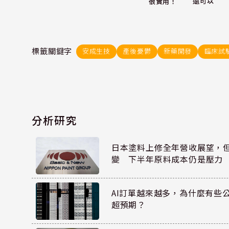
還可以
很實用！
標籤關鍵字
安成生技
產後憂鬱
新藥開發
臨床試
分析研究
日本塗料上修全年營收展望，
變 下半年原料成本仍是壓力
AI訂單越來越多，為什麼有些
超預期？