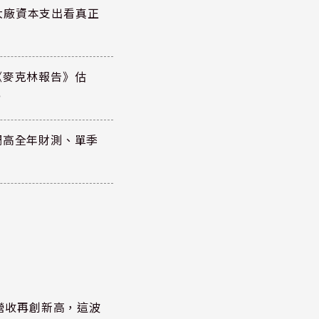
大廠資本支出看真正
《麥克林報告》估
元
調高全年財測、單季
)營收再創新高，這波