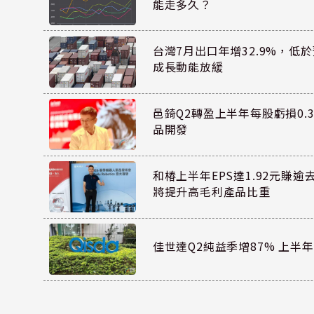
能走多久？
台灣7月出口年增32.9%，低
成長動能放緩
邑錡Q2轉盈上半年每股虧損0.3
品開發
和椿上半年EPS達1.92元賺逾
將提升高毛利產品比重
佳世達Q2純益季增87% 上半年E