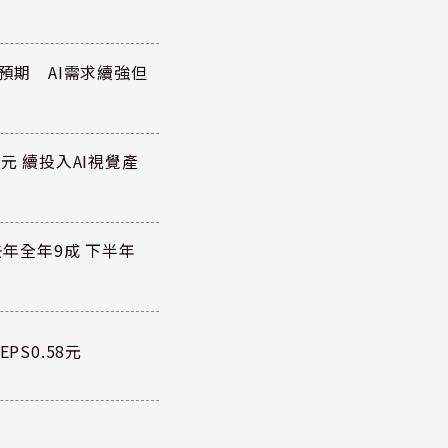
於預期 AI需求續強但
元 續投入AI視覺產
去年全年9成 下半年
PS0.58元