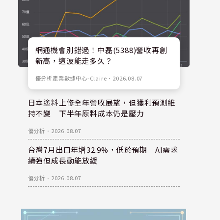
網通機會別錯過！中磊(5388)營收再創
新高，這波能走多久？
優分析產業數據中心-Claire
．
2026.08.07
日本塗料上修全年營收展望，但獲利預測維
持不變 下半年原料成本仍是壓力
優分析
．
2026.08.07
台灣7月出口年增32.9%，低於預期 AI需求
續強但成長動能放緩
優分析
．
2026.08.07