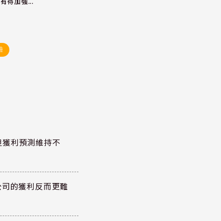
有待加強...
驗
但獲利預測維持不
公司的獲利反而更難