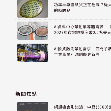
功率半導體缺貨正在醞釀？從
的時間點
AI資料中心帶動半導體需求 
2027年市場規模突破2.2兆美
AI投資熱潮帶動需求 西門子
工業事業利潤創歷史新高
新聞焦點
網通機會別錯過！中磊(5388