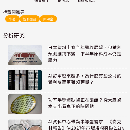
還可以
很實用！
有待加強...
標籤關鍵字
宏碁
智聯服務
國票金
分析研究
日本塗料上修全年營收展望，但獲利
預測維持不變 下半年原料成本仍是
壓力
AI訂單越來越多，為什麼有些公司的
獲利反而更難超預期？
功率半導體缺貨正在醞釀？從大廠資
本支出看真正的時間點
AI資料中心帶動半導體需求 《麥克
林報告》估2027年市場規模突破2.2兆