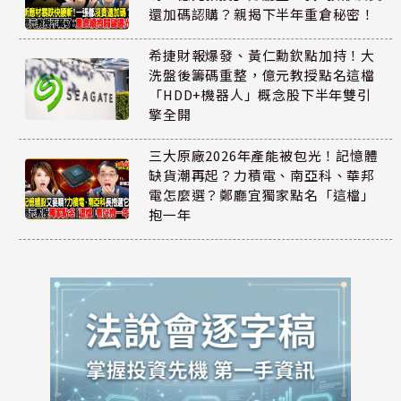
還加碼認購？親揭下半年重倉秘密！
希捷財報爆發、黃仁勳欽點加持！大
洗盤後籌碼重整，億元教授點名這檔
「HDD+機器人」概念股下半年雙引
擎全開
三大原廠2026年產能被包光！記憶體
缺貨潮再起？力積電、南亞科、華邦
電怎麼選？鄭廳宜獨家點名「這檔」
抱一年