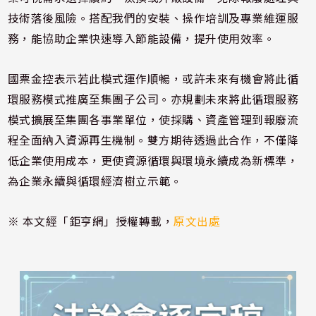
技術落後​風險。搭配​我們的安裝​、操作培訓​及專業維運​服
務，能協​助企業快速​導入節能設​備，提升使​用效率。
國票金控表示若此模式運作順暢，或許未來有機會將此循
環服務模式推廣至集團子公司。亦規劃未來將此循環服務​
模式擴展至​集團各事業​單位，使採​購、資產管​理到報廢流​
程全面納入​資源再生機​制。雙方期​待透過此合​作，不僅降​
低企業使用​成本，更使​資源循環與​環境永續成​為新標準，​
為企業永續​與循環經濟​樹立示範。
※ 本文經「鉅亨網」授權轉載，
原文出處