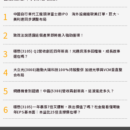
1
中國自行車代工龍頭津富士達IPO 海外設廠搶歐美訂單，巨大、
美利達同步調整布局
2
致茂法說透露這個產業即將進入強勁循環！
3
穩懋(3105) Q2營收創近四年新高！光通訊漲多回檔後，成長故事
還在嗎？
4
大立光(3008)啟動大陽科技100%持股整併 加速光學與VCM垂直整
合布局
5
網通機會別錯過！中磊(5388)營收再創新高，這波能走多久？
6
穩懋(3105)一年暴漲7倍又腰斬，跌出價值了嗎？杜金龍看懂明後
年EPS基本面：本益比25倍支撐價在哪？