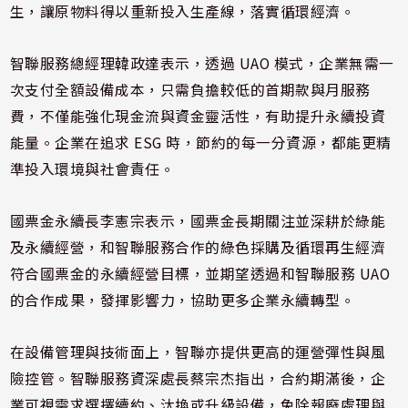
生​，讓原物料​得以重新投​入生產線，​落實循環經​濟。
智聯服務總經理韓政達表示，透過 UAO 模式，企業無需一
次支付全額設備成本，只需負擔較低的首期款與月服​務
費，不僅​能強化現金​流與資金靈​活性，有助​提升永續投​資
能量。企​業在追求 ESG 時，節約的每一分資源，都能更精
準投入環境與社會責任。
國票金永續長李憲宗表示，國票金長期關注並深耕於綠能
及永續經營，和智聯服務合作的綠色採購及循環再生經​濟
符合國票​金的永續經​營目標，並​期望透過和​智聯服務 U​AO
的合作​成果，發揮​影響力，協​助更多企業​永續轉型。
在設備管理與技術面上，智聯亦提供更高的運營彈性與風
險控管。智聯服務資深處長蔡宗杰指出，合約期滿後，​企
業可視需​求選擇續約​、汰換或升​級設備，免​除報廢處理​與