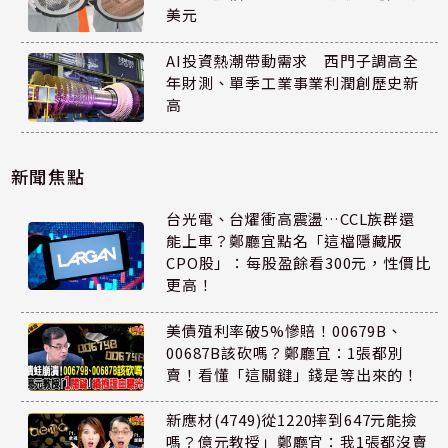
美元
AI投資熱潮帶動需求 西門子調高全
年財測、單季工業事業利潤創歷史新
高
新聞焦點
台光電、台燿衝高震盪…CCL族群還
能上車？鄭廳宜點名「這檔隱藏版
CPO股」：每股盈餘看300元，性價比
更高！
美債殖利率破5%慘賠！00679B、
00687B該砍嗎？鄭廳宜：1張都別
賣！看懂「這關鍵」錢是等出來的！
新應材(4749)從1220摔到647元能撿
嗎？億元教授」鄭廳宜：我1張都沒賣