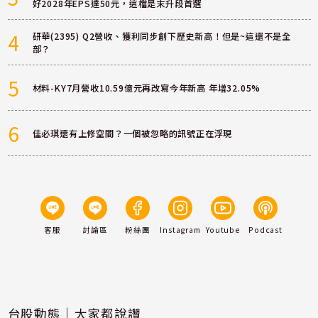
好2028年EPS達50元，這檔是末升段首選
4
研華(2395) Q2營收、獲利同步創下歷史新高！但是~這還不是全
部？
5
材料-KY7月營收10.59億元再改寫今年新高 年增32.05%
6
佳必琪還有上修空間？一個被忽略的訊號正在浮現
客服
討論區
粉絲團
Instagram
Youtube
Podcast
台股動態｜大家都說讚