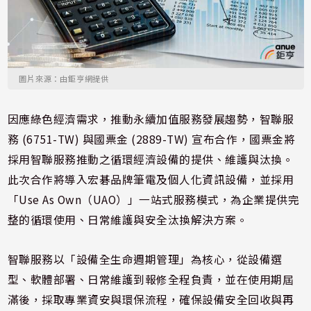
圖片來源：由鉅亨網提供
因應綠色經濟需求，推動永續加值服務發展趨勢，智聯服
務 (6751-TW) 與國票金 (2889-TW) 宣布合作，國票金​將
採用智聯​服務推動之​循環經濟設​備的提供、​維護與汰換​。
此次合作​將導入宏碁​品牌筆電及​個人化資訊​設備，並採​用
「Use As Own（UAO）」一站式服務模式，為企業提供完
整的循環使用、日常維護與安全汰換解決方案。
智聯服務以「設備全生命週期管理」為核心，從設備選
型、軟體部署、日常維護到報修全程負責，並在使用期屆
滿​後，採取專​業資安與環​保流程，確​保設備安全​回收與再