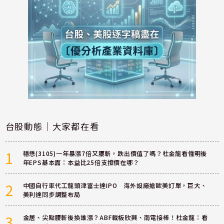
台股動態｜大家都在看
1
穩懋(3105)一年暴漲7倍又腰斬，跌出價值了嗎？杜金龍看懂明後
年EPS基本面：本益比25倍支撐價在哪？
2
中國自行車代工龍頭津富士達IPO 海外設廠搶歐美訂單，巨大、
美利達同步調整布局
3
金居、尖點腰斬後換誰漲？ABF載板欣興、南電接棒！杜金龍：看