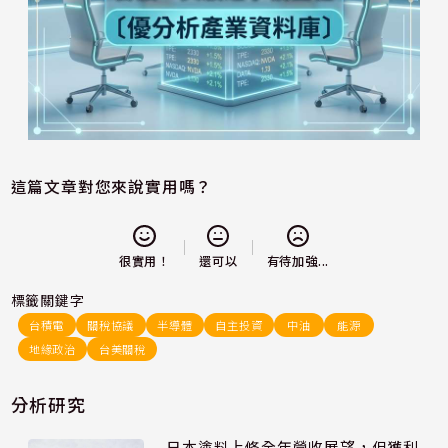
這篇文章對您來說實用嗎？
還可以
很實用！
有待加強...
標籤關鍵字
台積電
關稅協議
半導體
自主投資
中油
能源
地緣政治
台美關稅
分析研究
日本塗料上修全年營收展望，但獲利