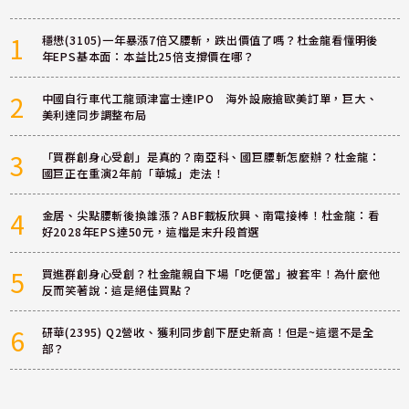
1
穩懋(3105)一年暴漲7倍又腰斬，跌出價值了嗎？杜金龍看懂明後
年EPS基本面：本益比25倍支撐價在哪？
2
中國自行車代工龍頭津富士達IPO 海外設廠搶歐美訂單，巨大、
美利達同步調整布局
3
「買群創身心受創」是真的？南亞科、國巨腰斬怎麼辦？杜金龍：
國巨正在重演2年前「華城」走法！
4
金居、尖點腰斬後換誰漲？ABF載板欣興、南電接棒！杜金龍：看
好2028年EPS達50元，這檔是末升段首選
5
買進群創身心受創？杜金龍親自下場「吃便當」被套牢！為什麼他
反而笑著說：這是絕佳買點？
6
研華(2395) Q2營收、獲利同步創下歷史新高！但是~這還不是全
部？