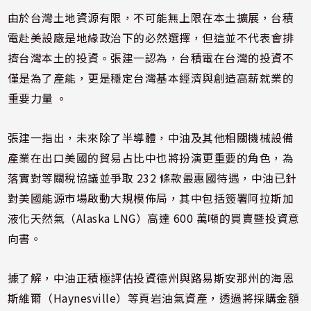
由於台灣土地資源有限，不可能無上限在本土擴展，台積
電赴美設廠是地緣政治下的必然選擇，但這並不代表會排
擠台灣本土的投資。張建一認為，台積電在台灣的投資不
僅是為了產能，更是穩定台灣基本經濟與創造高薪就業的
重要力量 。
張建一指出，未來除了半導體，中油及其他相關機械設備
產業在出口美國的貿易占比中也將扮演更重要的角色，為
落實對等關稅協議並爭取 232 條款最惠國待遇，中油已針
對美國能源市場啟動大規模佈局，其中包括簽署阿拉斯加
液化天然氣（Alaska LNG）高達 600 萬噸的買賣暨投資意
向書。
據了解，中油正積極評估投資德州與路易斯安那州的海恩
斯維爾（Haynesville）等頁岩油氣資產，透過將採購金額