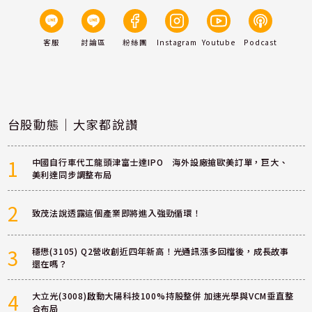
客服
討論區
粉絲團
Instagram
Youtube
Podcast
台股動態｜大家都說讚
1
中國自行車代工龍頭津富士達IPO 海外設廠搶歐美訂單，巨大、
美利達同步調整布局
2
致茂法說透露這個產業即將進入強勁循環！
3
穩懋(3105) Q2營收創近四年新高！光通訊漲多回檔後，成長故事
還在嗎？
4
大立光(3008)啟動大陽科技100%持股整併 加速光學與VCM垂直整
合布局