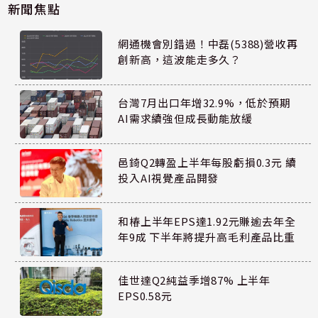
新聞焦點
網通機會別錯過！中磊(5388)營收再
創新高，這波能走多久？
台灣7月出口年增32.9%，低於預期
AI需求續強但成長動能放緩
邑錡Q2轉盈上半年每股虧損0.3元 續
投入AI視覺產品開發
和椿上半年EPS達1.92元賺逾去年全
年9成 下半年將提升高毛利產品比重
佳世達Q2純益季增87% 上半年
EPS0.58元