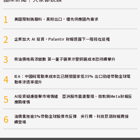
1
美國限制鎢廢料、黑粉出口，優先供應國內需求
2
企業加大 AI 投資，Palantir 財報透露下一階段在這裡
3
柴油價格再添變數 第一量子礦業示警銅礦成本恐持續攀升
4
IEA：中國純電動車成本比已開發國家低35% 出口勁增帶動全球電
動車滲透率提升
5
AI投資疑慮衝擊市場情緒 亞洲股市震盪整理、微軟與Meta財報反
應兩樣情
6
油價重挫逾5%帶動全球股債市反彈 央行周、科技巨頭財報周接
續登場