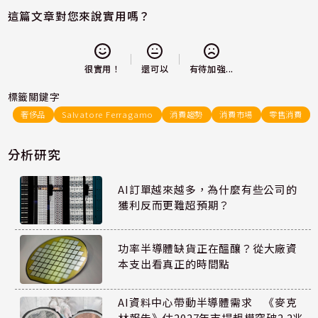
這篇文章對您來說實用嗎？
還可以
很實用！
有待加強...
標籤關鍵字
奢侈品
Salvatore Ferragamo
消費趨勢
消費市場
零售消費
分析研究
AI訂單越來越多，為什麼有些公司的
獲利反而更難超預期？
功率半導體缺貨正在醞釀？從大廠資
本支出看真正的時間點
AI資料中心帶動半導體需求 《麥克
林報告》估2027年市場規模突破2.2兆