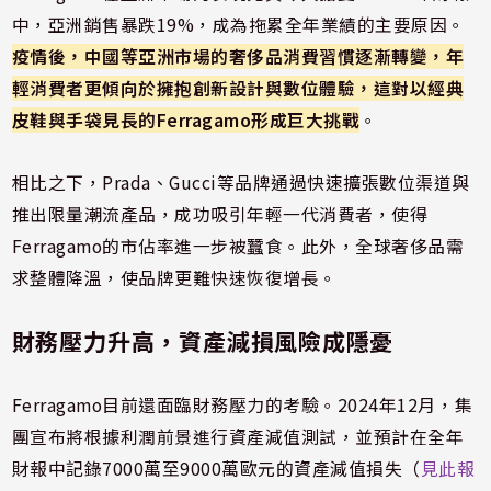
中，亞洲銷售暴跌19%，成為拖累全年業績的主要原因。
疫情後，中國等亞洲市場的奢侈品消費習慣逐漸轉變，年
輕消費者更傾向於擁抱創新設計與數位體驗，這對以經典
皮鞋與手袋見長的Ferragamo形成巨大挑戰
。
相比之下，Prada、Gucci等品牌通過快速擴張數位渠道與
推出限量潮流產品，成功吸引年輕一代消費者，使得
Ferragamo的市佔率進一步被蠶食。此外，全球奢侈品需
求整體降溫，使品牌更難快速恢復增長。
財務壓力升高，資產減損風險成隱憂
Ferragamo目前還面臨財務壓力的考驗。2024年12月，集
團宣布將根據利潤前景進行資產減值測試，並預計在全年
財報中記錄7000萬至9000萬歐元的資產減值損失（
見此報