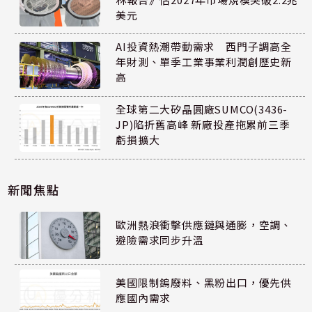
美元
AI投資熱潮帶動需求 西門子調高全
年財測、單季工業事業利潤創歷史新
高
全球第二大矽晶圓廠SUMCO(3436-
JP)陷折舊高峰 新廠投產拖累前三季
虧損擴大
新聞焦點
歐洲熱浪衝擊供應鏈與通膨，空調、
避險需求同步升溫
美國限制鎢廢料、黑粉出口，優先供
應國內需求