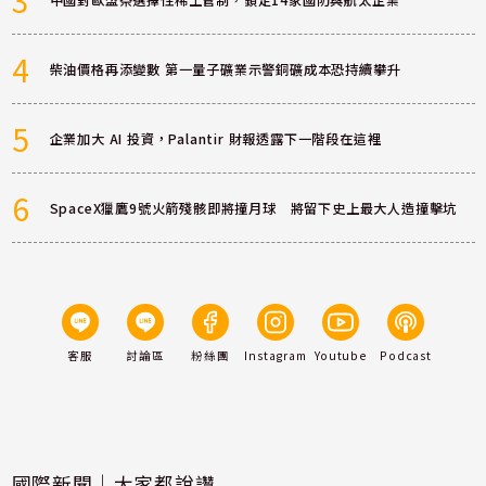
4
柴油價格再添變數 第一量子礦業示警銅礦成本恐持續攀升
5
企業加大 AI 投資，Palantir 財報透露下一階段在這裡
6
SpaceX獵鷹9號火箭殘骸即將撞月球 將留下史上最大人造撞擊坑
客服
討論區
粉絲團
Instagram
Youtube
Podcast
國際新聞｜大家都說讚