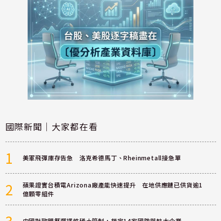
國際新聞｜大家都在看
1
美軍飛彈庫存告急 洛克希德馬丁、Rheinmetall接急單
2
蘋果證實台積電Arizona廠產能快速提升 在地供應鏈已供貨逾1
億顆零組件
3
中國對歐盟祭選擇性稀土管制，鎖定14家國防與航太企業