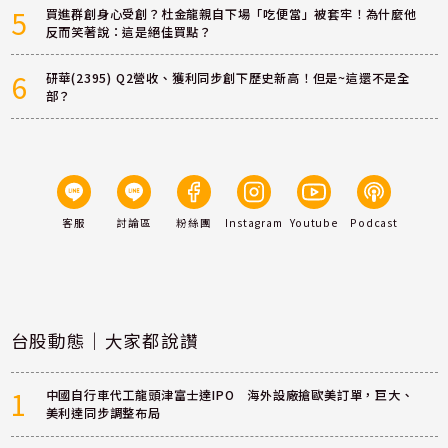
5
買進群創身心受創？杜金龍親自下場「吃便當」被套牢！為什麼他
反而笑著說：這是絕佳買點？
6
研華(2395) Q2營收、獲利同步創下歷史新高！但是~這還不是全
部？
客服
討論區
粉絲團
Instagram
Youtube
Podcast
台股動態｜大家都說讚
1
中國自行車代工龍頭津富士達IPO 海外設廠搶歐美訂單，巨大、
美利達同步調整布局