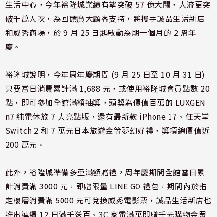
生活中心，今年裕隆城業績有望突破 57 億大關，人流更突
破千萬人次，為回饋廣大顧客支持，將攜手誠品生活新店
和威秀商場，於 9 月 25 日起啟動為期一個月的 2 周年
慶。
裕隆城說明，今年周年慶期間 (9 月 25 日至 10 月 31 日)
只要當日消費累計滿 1,688 元，或使用裕隆城會員點數 20
點，即可參加全館滿額抽獎，頭獎為價值百萬的 LUXGEN
n7 純電休旅 7 人亮點版，還有最新款 iPhone 17、任天堂
Switch 2 和 7 萬元日本旅遊金等夢幻好禮，獎項總價值近
200 萬元。
此外，裕隆城準備多重滿額贈禮，周年慶期間全館當日累
計消費滿 3000 元，即贈限量 LINE GO 禮包，期間內於指
定樓層消費滿 5000 元可兌換威秀電影票，誠品生活新店也
推出連續 12 日滿千送百、3C 家電滿萬即贈千元購物金眾