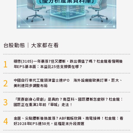
台股動態｜大家都在看
1
穩懋(3105)一年暴漲7倍又腰斬，跌出價值了嗎？杜金龍看懂明後
年EPS基本面：本益比25倍支撐價在哪？
2
中國自行車代工龍頭津富士達IPO 海外設廠搶歐美訂單，巨大、
美利達同步調整布局
3
「買群創身心受創」是真的？南亞科、國巨腰斬怎麼辦？杜金龍：
國巨正在重演2年前「華城」走法！
4
金居、尖點腰斬後換誰漲？ABF載板欣興、南電接棒！杜金龍：看
好2028年EPS達50元，這檔是末升段首選