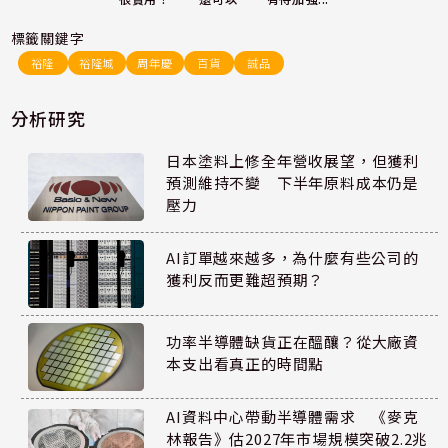
標籤關鍵字
裕隆
裕隆城
周年慶
百貨
誠品
分析研究
日本塗料上修全年營收展望，但獲利
預測維持不變 下半年原料成本仍是
壓力
AI訂單越來越多，為什麼有些公司的
獲利反而更難超預期？
功率半導體缺貨正在醞釀？從大廠資
本支出看真正的時間點
AI資料中心帶動半導體需求 《麥克
林報告》估2027年市場規模突破2.2兆