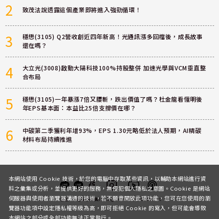
2
致茂法說透露這個產業即將進入強勁循環！
3
穩懋(3105) Q2營收創近四年新高！光通訊漲多回檔後，成長故事
還在嗎？
4
大立光(3008)啟動大陽科技100%持股整併 加速光學與VCM垂直整
合布局
5
穩懋(3105)一年暴漲7倍又腰斬，跌出價值了嗎？杜金龍看懂明後
年EPS基本面：本益比25倍支撐價在哪？
6
中碳第二季獲利年增93%，EPS 1.30元略低於法人預期，AI精碳
材料布局持續推進
本網站使用 Cookie 技術，於您的電腦中存取某些資訊，以輔助本網站進行資
料之彙集或分析，並提供更好的服務，無侵犯個人隱私之意圖。Cookie 是網站
伺服器與使用者瀏覽器溝通的技術，若不願意開放此項功能，您可在您使用的瀏
客服
討論區
粉絲團
Instagram
Youtube
Podcast
覽器功能項中設定隱私權等級為高，即可拒絕 Cookie 的寫入，但可能會導致
本網站之部分或全部功能無法正常執行。