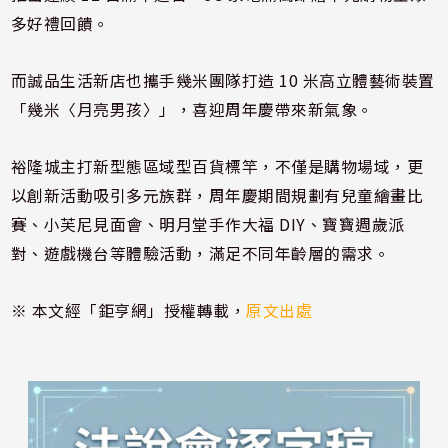
多好禮回饋。
而誠品生活新店也攜手幾米團隊打造 10 米高立體藝術裝置
「幾米〈月亮男孩〉」，喜迎周年慶帶來新氣象。
裕隆城主打新型態區域型百貨標竿，不僅是購物場域，更
以創新活動吸引多元族群，周年慶期間規劃有兒童繪畫比
賽、小芙尼見面會、明月堂手作大福 DIY、寶寶週歲派
對、遊戲機台等體驗活動，滿足不同年齡層的需求。
※ 本文經「鉅亨網」授權轉載，
原文出處