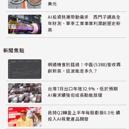
美元
AI投資熱潮帶動需求 西門子調高全
年財測、單季工業事業利潤創歷史新
高
新聞焦點
網通機會別錯過！中磊(5388)營收再
創新高，這波能走多久？
台灣7月出口年增32.9%，低於預期
AI需求續強但成長動能放緩
邑錡Q2轉盈上半年每股虧損0.3元 續
投入AI視覺產品開發