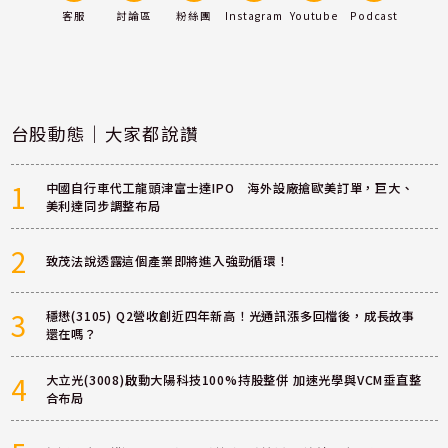
客服
討論區
粉絲團
Instagram
Youtube
Podcast
台股動態｜大家都說讚
1
中國自行車代工龍頭津富士達IPO 海外設廠搶歐美訂單，巨大、
美利達同步調整布局
2
致茂法說透露這個產業即將進入強勁循環！
3
穩懋(3105) Q2營收創近四年新高！光通訊漲多回檔後，成長故事
還在嗎？
4
大立光(3008)啟動大陽科技100%持股整併 加速光學與VCM垂直整
合布局