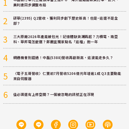
1
美利達同步調整布局
2
研華(2395) Q2營收、獲利同步創下歷史新高！但是~這還不是全
部？
3
三大原廠2026年產能被包光！記憶體缺貨潮再起？力積電、南亞
科、華邦電怎麼選？鄭廳宜獨家點名「這檔」抱一年
4
網通機會別錯過！中磊(5388)營收再創新高，這波能走多久？
5
〈電子五哥營收〉仁寶前7月營收5206億元年增逾1成 Q3主要動能
來自伺服器
6
佳必琪還有上修空間？一個被忽略的訊號正在浮現