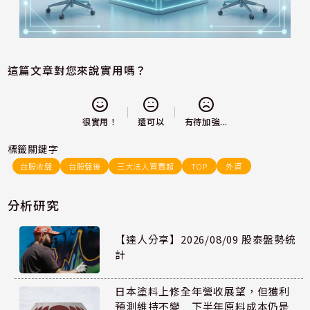
這篇文章對您來說實用嗎？
還可以
很實用！
有待加強...
標籤關鍵字
台股收盤
台股盤後
三大法人買賣超
TOP
外資
分析研究
【達人分享】2026/08/09 股泰盤勢統
計
日本塗料上修全年營收展望，但獲利
預測維持不變 下半年原料成本仍是