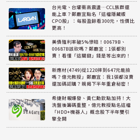
台光電、台燿衝高震盪…CCL族群還
能上車？鄭廳宜點名「這檔隱藏版
CPO股」：每股盈餘看300元，性價比
更高！
美債殖利率破5%慘賠！00679B、
00687B該砍嗎？鄭廳宜：1張都別
賣！看懂「這關鍵」錢是等出來的！
新應材(4749)從1220摔到647元能撿
嗎？億元教授」鄭廳宜：我1張都沒賣
還加碼認購？親揭下半年重倉秘密！
希捷財報爆發、黃仁勳欽點加持！大
洗盤後籌碼重整，億元教授點名這檔
「HDD+機器人」概念股下半年雙引
擎全開