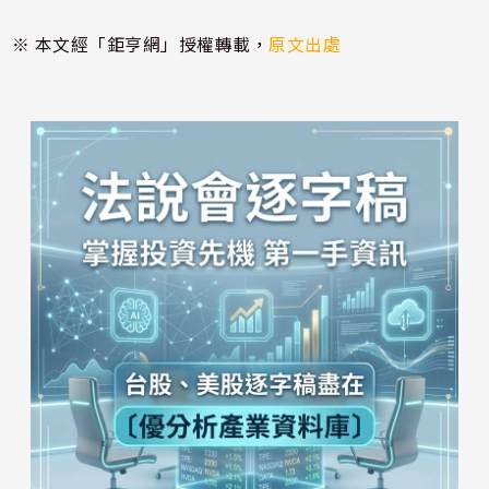
※ 本文經「鉅亨網」授權轉載，
原文出處