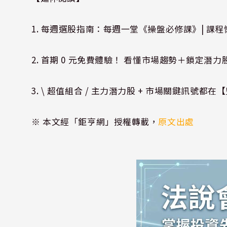
1.
每週選股指南：每週一堂《操盤必修課》| 課程懶人包
2.
首期 0 元免費體驗！ 看懂市場趨勢＋鎖定潛力股都
3.
\ 超值組合 / 主力潛力股 + 市場關鍵訊號都在【
※ 本文經「鉅亨網」授權轉載，
原文出處