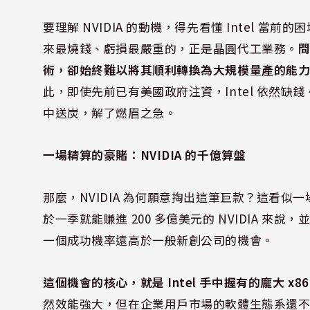
要理解 NVIDIA 的動機，得先看懂 Intel 當前
來最燒錢、虧損最嚴重的，正是晶圓代工業務。
問
術，卻始終難以將其順利轉換為大規模量產的能
此，即使先前已有美國政府注資，Intel 依然缺錢。NV
中送炭，解了燃眉之急。
一場精算的豪賭：NVIDIA 的千億算盤
那麼，NVIDIA 為何願意掏出這筆巨款？這看似
於一季就能賺進 200 多億美元的 NVIDIA 
一個成功機率遠高於一般新創公司的機會。
這個機會的核心，就是 Intel 手中握有的龐大 x8
然效能強大，但在企業用戶市場的軟體生態系還不夠