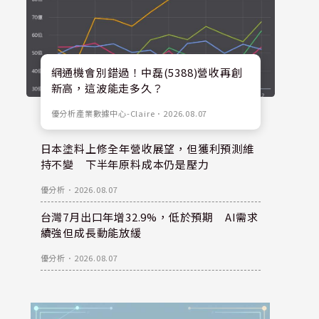
網通機會別錯過！中磊(5388)營收再創
新高，這波能走多久？
優分析產業數據中心-Claire
．
2026.08.07
日本塗料上修全年營收展望，但獲利預測維
持不變 下半年原料成本仍是壓力
優分析
．
2026.08.07
台灣7月出口年增32.9%，低於預期 AI需求
續強但成長動能放緩
優分析
．
2026.08.07