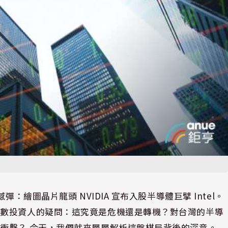
：繪圖晶片龍頭 NVIDIA 宣布入股半導體巨擘 Intel。
無數投資人的疑問：這究竟是危機還是轉機？對台灣的半導
衝擊？ 今天，我們就來層層解析這盤棋局背後的深意。