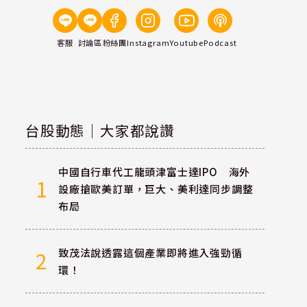
客服
討論區
粉絲團
Instagram
Youtube
Podcast
台股動態｜大家都說讚
中國自行車代工龍頭津富士達IPO 海外
1
設廠搶歐美訂單，巨大、美利達同步調整
布局
致茂法說透露這個產業即將進入強勁循
2
環！