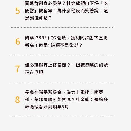
買進群創身心受創？杜金龍親自下場「吃
5
便當」被套牢！為什麼他反而笑著說：這
是絕佳買點？
研華(2395) Q2營收、獲利同步創下歷史
6
新高！但是~這還不是全部？
佳必琪還有上修空間？一個被忽略的訊號
7
正在浮現
長鑫存儲暴漲吸金、海力士重挫！南亞
8
科、華邦電腰斬能買嗎？杜金龍：長線多
頭循環看好到明年5月