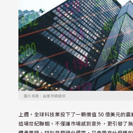
圖片來源：由鉅亨網提供
上週，全球科技業投下了一顆價值 50 億美元的震撼彈
這場世紀聯姻，不僅讓市場感到意外，更引發了
體產業鏈，特別是龍頭台積電，又會帶來什麼樣的