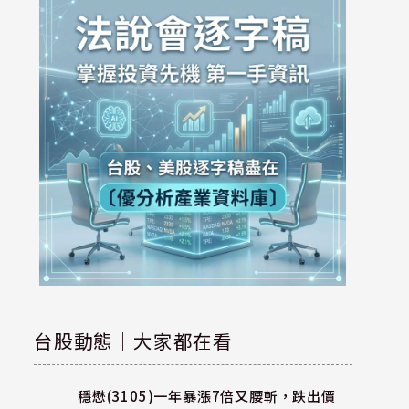
台股動態｜大家都在看
穩懋(3105)一年暴漲7倍又腰斬，跌出價