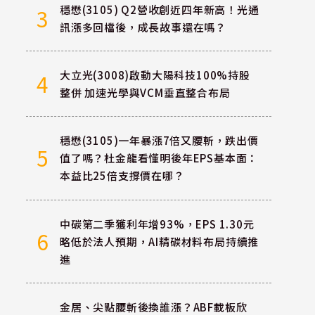
穩懋(3105) Q2營收創近四年新高！光通
3
訊漲多回檔後，成長故事還在嗎？
大立光(3008)啟動大陽科技100%持股
4
整併 加速光學與VCM垂直整合布局
穩懋(3105)一年暴漲7倍又腰斬，跌出價
5
值了嗎？杜金龍看懂明後年EPS基本面：
本益比25倍支撐價在哪？
中碳第二季獲利年增93%，EPS 1.30元
6
略低於法人預期，AI精碳材料布局持續推
進
金居、尖點腰斬後換誰漲？ABF載板欣