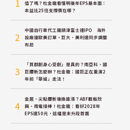
1
值了嗎？杜金龍看懂明後年EPS基本面：
本益比25倍支撐價在哪？
中國自行車代工龍頭津富士達IPO 海外
2
設廠搶歐美訂單，巨大、美利達同步調整
布局
「買群創身心受創」是真的？南亞科、國
3
巨腰斬怎麼辦？杜金龍：國巨正在重演2
年前「華城」走法！
金居、尖點腰斬後換誰漲？ABF載板欣
4
興、南電接棒！杜金龍：看好2028年
EPS達50元，這檔是末升段首選