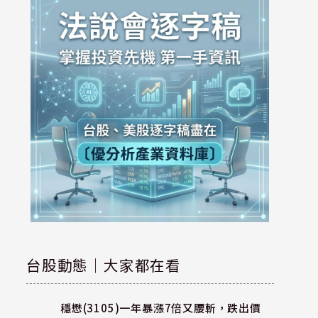
台股動態｜大家都在看
穩懋(3105)一年暴漲7倍又腰斬，跌出價