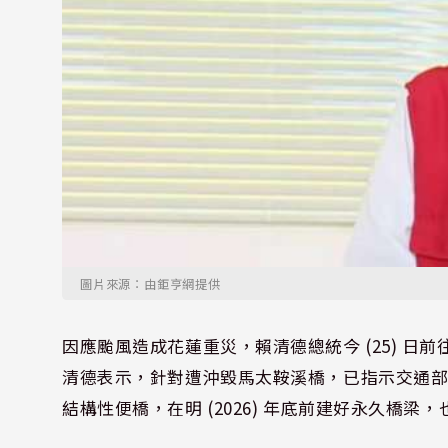
圖片來源：由鉅亨網提供
因應颱風造成花蓮重災，賴清德總統今 (25) 
清德表示，針對遭沖毀馬太鞍溪橋，已指示交通部全力
結構性便橋，在明 (2026) 年底前建好永久橋梁，