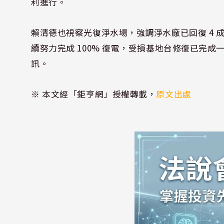
利進行。
賴清德也視察光復淨水場，強調淨水廠已回復 4 
續努力完成 100% 復電，受損基地台修復已完
訊。
※ 本文經「鉅亨網」授權轉載，
原文出處