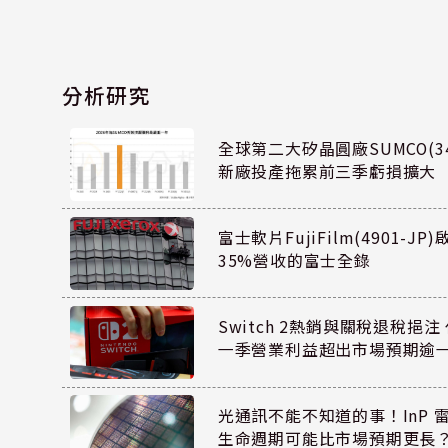
分析研究
全球第二大矽晶圓廠SUMCO(34
新廠投產拖累前三季虧損擴大
富士軟片FujiFilm(4901-J
35%營收的富士全錄
Switch 2熱銷與關稅退稅挹注 
一季營業利益超出市場預期逾
光通訊不能不知道的事！InP 
生命週期可能比市場預期更長