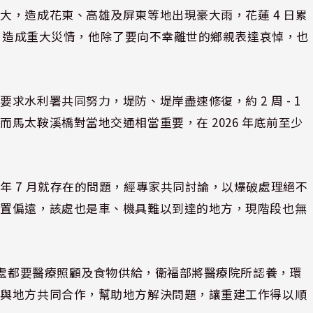
大，造成花東、高雄及屏東等地出現豪大雨，花蓮 4 日累
溢堤，造成重大災情，他除了要向不幸離世的鄉親表達哀悼，也
水利署共同努力，堤防、堤岸盡速修復，約 2 周 - 1
馬太鞍溪橋對當地交通相當重要，在 2026 年底前至少
年 7 月就存在的問題，經專家共同討論，以爆破處理絕不
位置偏遠，該處也是車、機具難以到達的地方，現階段也無
。
各處都要醫療照顧及食物供給，衛福部將醫療院所認養，環
央與地方共同合作，幫助地方解決問題，讓重建工作得以順