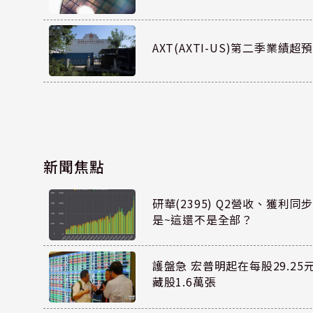
AXT(AXTI-US)第二季業
新聞焦點
研華(2395) Q2營收、獲利
是~這還不是全部？
護盤急 宏普明起在每股29.2
藏股1.6萬張