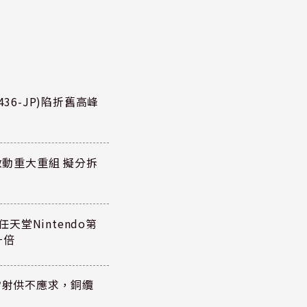
36-JP)陷折舊高峰
P)啟動重大重組 擬分拆
任天堂Nintendo第
一倍
雷射供不應求，銅纜
？