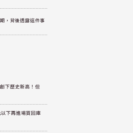
績超預期，背後透露這件事
同步創下歷史新高！但
5元以下再進場買回庫