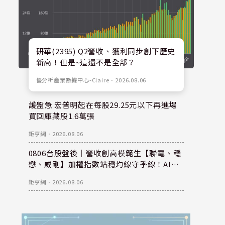
研華(2395) Q2營收、獲利同步創下歷史
新高！但是~這還不是全部？
優分析產業數據中心-Claire
．
2026.08.06
護盤急 宏普明起在每股29.25元以下再進場
買回庫藏股1.6萬張
鉅亨網
．
2026.08.06
0806台股盤後｜營收創高模範生【聯電、穩
懋、威剛】加權指數站穩均線守季線！AI概
念股爆發 記憶體與散熱強勢上攻
鉅亨網
．
2026.08.06