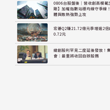
0806台股盤後｜營收創高模
剛】加權指數站穩均線守季線！
體與散熱強勢上攻
宏碁Q2賺21.72億元季增逾2倍
0.72元
緯創股利罕見二度延後發放！集
會：最重將收回自辦股務