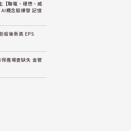
範生【聯電、穩懋、威
AI概念股爆發 記憶
創疫後新高 EPS
保進場查缺失 金管