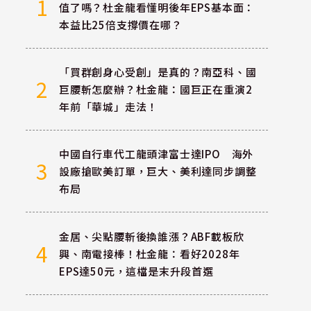
1
值了嗎？杜金龍看懂明後年EPS基本面：
本益比25倍支撐價在哪？
「買群創身心受創」是真的？南亞科、國
2
巨腰斬怎麼辦？杜金龍：國巨正在重演2
年前「華城」走法！
中國自行車代工龍頭津富士達IPO 海外
3
設廠搶歐美訂單，巨大、美利達同步調整
布局
金居、尖點腰斬後換誰漲？ABF載板欣
4
興、南電接棒！杜金龍：看好2028年
EPS達50元，這檔是末升段首選