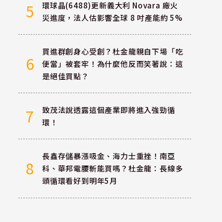
環球晶(6488)更新義大利 Novara 廠火
5
災進度，法人估影響全球 8 吋產能約 5%
買進群創身心受創？杜金龍親自下場「吃
6
便當」被套牢！為什麼他反而笑著說：這
是絕佳買點？
致茂法說透露這個產業即將進入強勁循
7
環！
長鑫存儲暴漲吸金、海力士重挫！南亞
8
科、華邦電腰斬能買嗎？杜金龍：長線多
頭循環看好到明年5月