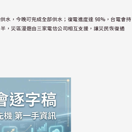
成供水，今晚可完成全部供水；復電進度達 98%，台電會持
成一半，災區漫遊由三家電信公司相互支援，讓災民恢復通