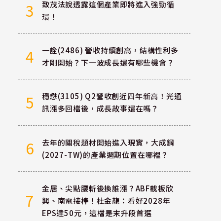
致茂法說透露這個產業即將進入強勁循
3
環！
一詮(2486) 營收持續創高，結構性利多
4
才剛開始？下一波成長還有哪些機會？
穩懋(3105) Q2營收創近四年新高！光通
5
訊漲多回檔後，成長故事還在嗎？
去年的關稅題材開始進入現實，大成鋼
6
(2027-TW)的產業週期位置在哪裡？
金居、尖點腰斬後換誰漲？ABF載板欣
7
興、南電接棒！杜金龍：看好2028年
EPS達50元，這檔是末升段首選