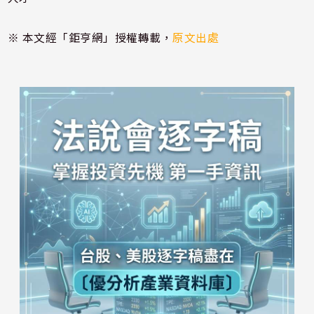
※ 本文經「鉅亨網」授權轉載，
原文出處