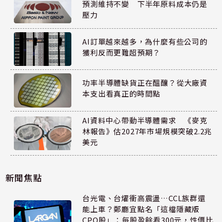
預測維持不變 下半年原料成本仍是
壓力
AI訂單越來越多，為什麼有些公司的
獲利反而更難超預期？
功率半導體缺貨正在醞釀？從大廠資
本支出看真正的時間點
AI資料中心帶動半導體需求 《麥克
林報告》估2027年市場規模突破2.2兆
美元
新聞焦點
台光電、台燿衝高震盪…CCL族群還
能上車？鄭廳宜點名「這檔隱藏版
CPO股」：每股盈餘看300元，性價比