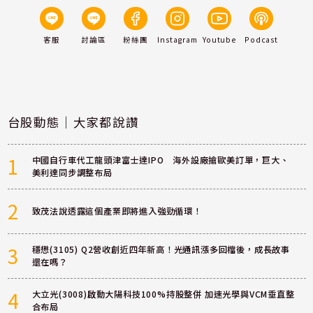
客服
討論區
粉絲團
Instagram
Youtube
Podcast
台股動態｜大家都說讚
1
中國自行車代工龍頭津富士達IPO 海外設廠搶歐美訂單，巨大、
美利達同步調整布局
2
致茂法說透露這個產業即將進入強勁循環！
3
穩懋(3105) Q2營收創近四年新高！光通訊漲多回檔後，成長故事
還在嗎？
4
大立光(3008)啟動大陽科技100%持股整併 加速光學與VCM垂直整
合布局