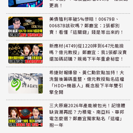
更高！
美債殖利率破5%慘賠！00679B、
00687B該砍嗎？鄭廳宜：1張都別
賣！看懂「這關鍵」錢是等出來的！
新應材(4749)從1220摔到647元能撿
嗎？億元教授」鄭廳宜：我1張都沒賣
還加碼認購？親揭下半年重倉秘密！
希捷財報爆發、黃仁勳欽點加持！大
洗盤後籌碼重整，億元教授點名這檔
「HDD+機器人」概念股下半年雙引
擎全開
三大原廠2026年產能被包光！記憶體
缺貨潮再起？力積電、南亞科、華邦
電怎麼選？鄭廳宜獨家點名「這檔」
抱一年