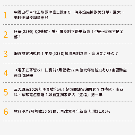
1
中國自行車代工龍頭津富士達IPO 海外設廠搶歐美訂單，巨大、
美利達同步調整布局
2
研華(2395) Q2營收、獲利同步創下歷史新高！但是~這還不是全
部？
3
網通機會別錯過！中磊(5388)營收再創新高，這波能走多久？
4
〈電子五哥營收〉仁寶前7月營收5206億元年增逾1成 Q3主要動能
來自伺服器
5
三大原廠2026年產能被包光！記憶體缺貨潮再起？力積電、南亞
科、華邦電怎麼選？鄭廳宜獨家點名「這檔」抱一年
6
材料-KY7月營收10.59億元再改寫今年新高 年增32.05%