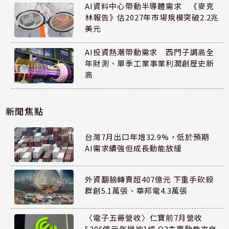
AI資料中心帶動半導體需求 《麥克
林報告》估2027年市場規模突破2.2兆
美元
AI投資熱潮帶動需求 西門子調高全
年財測、單季工業事業利潤創歷史新
高
新聞焦點
台灣7月出口年增32.9%，低於預期
AI需求續強但成長動能放緩
外資翻臉轉賣超407億元 下重手砍殺
群創5.1萬張、華邦電4.3萬張
〈電子五哥營收〉仁寶前7月營收
5206億元年增逾1成 Q3主要動能來自