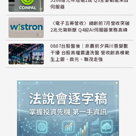
伺服器
〈電子五哥營收〉緯創前7月營收突破
2兆元寫新猷 Q4迎AI伺服器業務高峰
0807台股盤後｜非農前夕與川普變數
干擾 台股高檔震盪洗盤 營收創高模範
生上銀、鼎元、聯茂走強