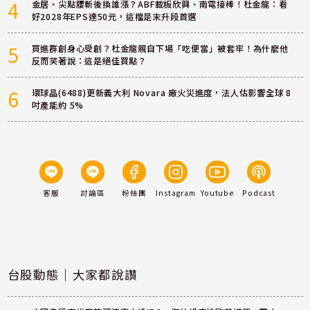
4
金居、尖點腰斬後換誰漲？ABF載板欣興、南電接棒！杜金龍：看
好2028年EPS達50元，這檔是末升段首選
5
買進群創身心受創？杜金龍親自下場「吃便當」被套牢！為什麼他
反而笑著說：這是絕佳買點？
6
環球晶(6488)更新義大利 Novara 廠火災進度，法人估影響全球 8
吋產能約 5%
客服
討論區
粉絲團
Instagram
Youtube
Podcast
台股動態｜大家都說讚