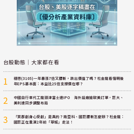
台股動態｜大家都在看
1
穩懋(3105)一年暴漲7倍又腰斬，跌出價值了嗎？杜金龍看懂明後
年EPS基本面：本益比25倍支撐價在哪？
2
中國自行車代工龍頭津富士達IPO 海外設廠搶歐美訂單，巨大、
美利達同步調整布局
3
「買群創身心受創」是真的？南亞科、國巨腰斬怎麼辦？杜金龍：
國巨正在重演2年前「華城」走法！