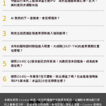
1
中國自行車代工龍頭津富士達IPO 海外設廠搶歐美訂單，巨大、
美利達同步調整布局
2
AI 散熱的下一波機會，會從哪裡來？
3
致茂法說透露這個產業即將進入強勁循環！
4
去年的關稅題材開始進入現實，大成鋼(2027-TW)的產業週期位置
在哪裡？
5
穩懋(3105) Q2營收創近四年新高！光通訊漲多回檔後，成長故事
還在嗎？
6
穩懋(3105)一年暴漲7倍又腰斬，跌出價值了嗎？杜金龍看懂明後
年EPS基本面：本益比25倍支撐價在哪？
本網站使用 Cookie 技術，於您的電腦中存取某些資訊，以輔助本網站進行資
料之彙集或分析，並提供更好的服務，無侵犯個人隱私之意圖。Cookie 是網站