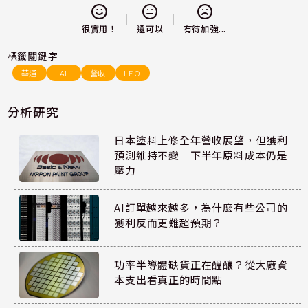
還可以
很實用！
有待加強...
標籤關鍵字
華通
AI
營收
LEO
分析研究
日本塗料上修全年營收展望，但獲利
預測維持不變 下半年原料成本仍是
壓力
AI訂單越來越多，為什麼有些公司的
獲利反而更難超預期？
功率半導體缺貨正在醞釀？從大廠資
本支出看真正的時間點