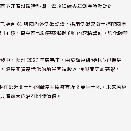
進而帶旺區域房建熱潮，營收延續去年創高強勁動能。
擁有 61 張國內外低碳認證。採用低碳混凝土搭配國宇
示 1+ 級，最高可協助建案獲得 8% 的容積獎勵，強化碳競
中，預計 2027 年底完工。由於輝達研發中心已進駐正
讓集團資產活化的前景因這股 AI 浪潮而更加亮眼。
中在鄰近北士科的關渡平原擁有近 2 萬坪土地，未來若經
將具備龐大的潛在開發價值。