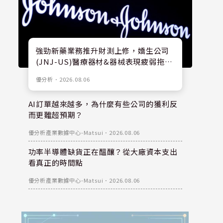
強勁新藥業務推升財測上修，嬌生公司
(JNJ-US)醫療器材&器械表現疲弱拖累
股價
優分析
．
2026.08.06
AI訂單越來越多，為什麼有些公司的獲利反
而更難超預期？
優分析產業數據中心-Matsui
．
2026.08.06
功率半導體缺貨正在醞釀？從大廠資本支出
看真正的時間點
優分析產業數據中心-Matsui
．
2026.08.06