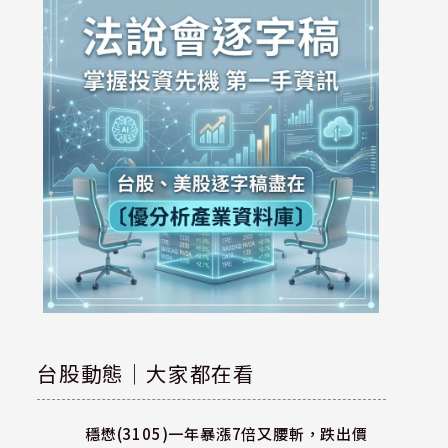
台股動態｜大家都在看
穩懋(3105)一年暴漲7倍又腰斬，跌出價