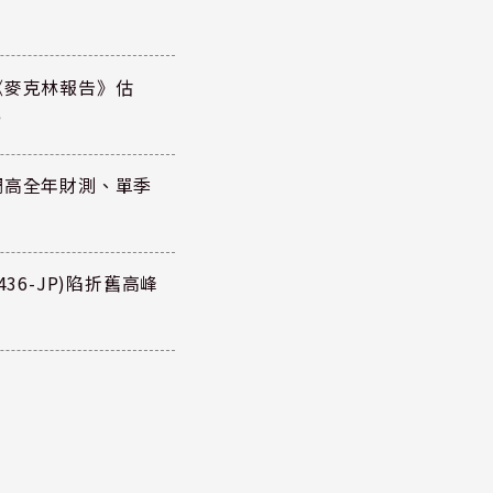
《麥克林報告》估
元
調高全年財測、單季
36-JP)陷折舊高峰