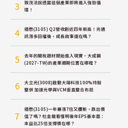
致茂法說透露這個產業即將進入強勁循
3
環！
穩懋(3105) Q2營收創近四年新高！光通
4
訊漲多回檔後，成長故事還在嗎？
去年的關稅題材開始進入現實，大成鋼
5
(2027-TW)的產業週期位置在哪裡？
大立光(3008)啟動大陽科技100%持股
6
整併 加速光學與VCM垂直整合布局
穩懋(3105)一年暴漲7倍又腰斬，跌出價
7
值了嗎？杜金龍看懂明後年EPS基本面：
本益比25倍支撐價在哪？