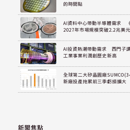
的時間點
AI資料中心帶動半導體需求 
2027年市場規模突破2.2兆美
AI投資熱潮帶動需求 西門子
工業事業利潤創歷史新高
全球第二大矽晶圓廠SUMCO(34
新廠投產拖累前三季虧損擴大
新聞焦點