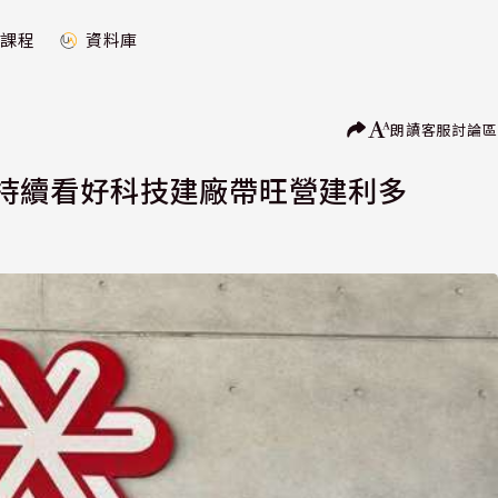
課程
資料庫
朗讀
客服
討論區
% 持續看好科技建廠帶旺營建利多