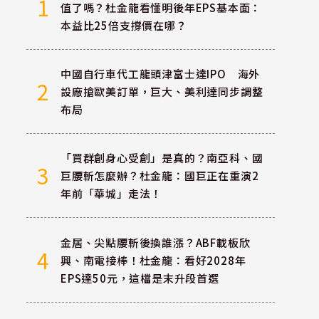
1
值了嗎？杜金龍看懂明後年EPS基本面：
本益比25倍支撐價在哪？
中國自行車代工龍頭津富士達IPO 海外
2
設廠搶歐美訂單，巨大、美利達同步調整
布局
「買群創身心受創」是真的？南亞科、國
3
巨腰斬怎麼辦？杜金龍：國巨正在重演2
年前「華城」走法！
金居、尖點腰斬後換誰漲？ABF載板欣
4
興、南電接棒！杜金龍：看好2028年
EPS達50元，這檔是末升段首選