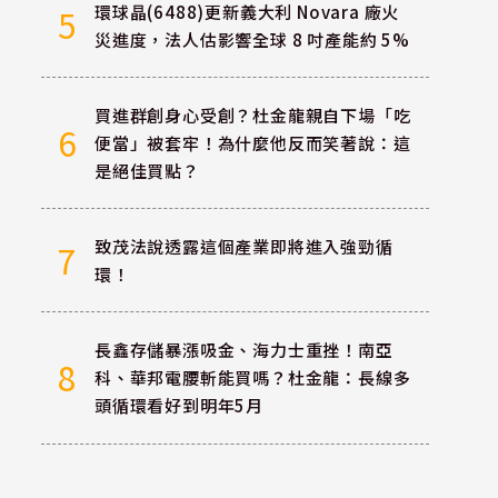
環球晶(6488)更新義大利 Novara 廠火
5
災進度，法人估影響全球 8 吋產能約 5%
買進群創身心受創？杜金龍親自下場「吃
6
便當」被套牢！為什麼他反而笑著說：這
是絕佳買點？
致茂法說透露這個產業即將進入強勁循
7
環！
長鑫存儲暴漲吸金、海力士重挫！南亞
8
科、華邦電腰斬能買嗎？杜金龍：長線多
頭循環看好到明年5月