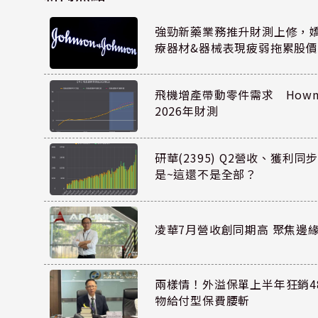
強勁新藥業務推升財測上修，嬌生
療器材&器械表現疲弱拖累股價
飛機增產帶動零件需求 Howmet
2026年財測
研華(2395) Q2營收、獲利
是~這還不是全部？
凌華7月營收創同期高 聚焦邊緣
兩樣情！外溢保單上半年狂銷48
物給付型保費腰斬