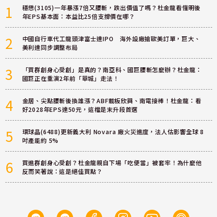
1
穩懋(3105)一年暴漲7倍又腰斬，跌出價值了嗎？杜金龍看懂明後
年EPS基本面：本益比25倍支撐價在哪？
2
中國自行車代工龍頭津富士達IPO 海外設廠搶歐美訂單，巨大、
美利達同步調整布局
3
「買群創身心受創」是真的？南亞科、國巨腰斬怎麼辦？杜金龍：
國巨正在重演2年前「華城」走法！
4
金居、尖點腰斬後換誰漲？ABF載板欣興、南電接棒！杜金龍：看
好2028年EPS達50元，這檔是末升段首選
5
環球晶(6488)更新義大利 Novara 廠火災進度，法人估影響全球 8
吋產能約 5%
6
買進群創身心受創？杜金龍親自下場「吃便當」被套牢！為什麼他
反而笑著說：這是絕佳買點？