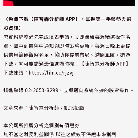
〈免費下載【陳智霖分析師
APP
】，掌握第一手盤勢與選
股資訊
〉
忠實粉絲務必先完成填表申請，立即體驗每週精選操作名
單、盤中到價盤中通知與即時策略更新，每週日晚上更提
供信用籌碼觀察名單，協助你提前布局、避開風險。錯過
下載，就可能錯過最佳進場時機！【陳智霖分析師 APP】
下載連結：
https://lihi.cc/rjzvj
錢進熱線 02-2653-8299，立即邁向系統依據的股票操作。
文章來源：陳智霖分析師 / 凱旭投顧
本公司所推薦分析之個別有價證券
無不當之財務利益關係 以往之績效不保證未來獲利