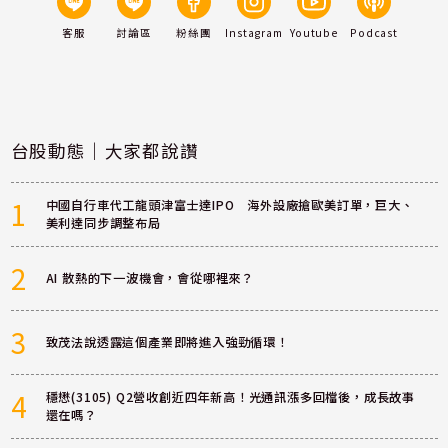
客服
討論區
粉絲團
Instagram
Youtube
Podcast
台股動態｜大家都說讚
1
中國自行車代工龍頭津富士達IPO 海外設廠搶歐美訂單，巨大、
美利達同步調整布局
2
AI 散熱的下一波機會，會從哪裡來？
3
致茂法說透露這個產業即將進入強勁循環！
4
穩懋(3105) Q2營收創近四年新高！光通訊漲多回檔後，成長故事
還在嗎？