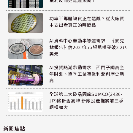
獲利反而更難超預期？
功率半導體缺貨正在醞釀？從大廠資
本支出看真正的時間點
AI資料中心帶動半導體需求 《麥克
林報告》估2027年市場規模突破2.2兆
美元
AI投資熱潮帶動需求 西門子調高全
年財測、單季工業事業利潤創歷史新
高
全球第二大矽晶圓廠SUMCO(3436-
JP)陷折舊高峰 新廠投產拖累前三季
虧損擴大
新聞焦點