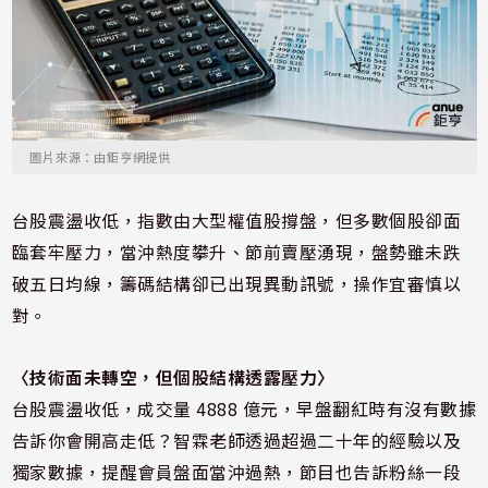
圖片來源：由鉅亨網提供
台股震盪收低，指數由大型權值股撐盤，但多數個股卻面
臨套牢壓力，當沖熱度攀升、節前賣壓湧現，盤勢雖未跌
破五日均線，籌碼結構卻已出現異動訊號，操作宜審慎以
對。
〈技術面未轉空，但個股結構透露壓力
〉
台股震盪收低，成交量 4888 億元，早盤翻紅時有沒有數據
告訴你會開高走低？
智霖老師
透過超過二十年的經驗以及
獨家數據，提醒會員盤面當沖過熱，節目也告訴粉絲一段