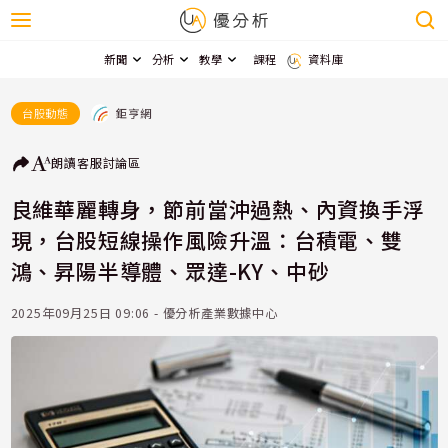
新聞
分析
教學
課程
資料庫
鉅亨網
台股動態
朗讀
客服
討論區
良維華麗轉身，節前當沖過熱、內資換手浮
現，台股短線操作風險升溫：台積電、雙
鴻、昇陽半導體、眾達-KY、中砂
2025年09月25日 09:06 - 優分析產業數據中心