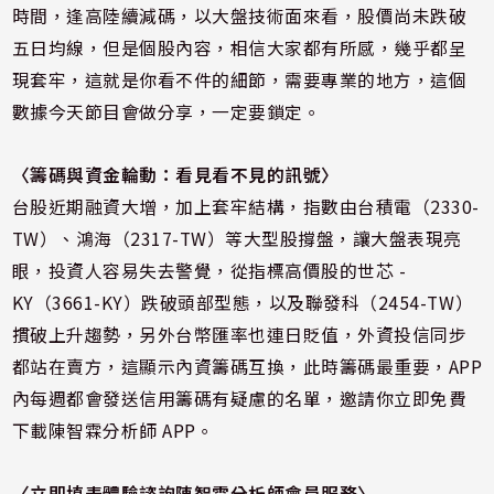
時間，逢高陸續減碼，以大盤技術面來看，股價尚未跌破
五日均線，但是個股內容，相信大家都有所感，幾乎都呈
現套牢，這就是你看不件的細節，需要專業的地方，這個
數據今天節目會做分享，一定要鎖定。
〈籌碼與資金輪動：看見看不見的訊號
〉
台股近期融資大增，加上套牢結構，指數由台積電（2330-
TW）、鴻海（2317-TW）等大型股撐盤，讓大盤表現亮
眼，投資人容易失去警覺，從指標高價股的世芯 -
KY（3661-KY）跌破頭部型態，以及聯發科（2454-TW）
摜破上升趨勢，另外台幣匯率也連日貶值，外資投信同步
都站在賣方，這顯示內資籌碼互換，此時籌碼最重要，APP
內每週都會發送信用籌碼有疑慮的名單，邀請你立即免費
下載陳智霖分析師 APP。
〈
立即填表體驗諮詢陳智霖分析師會員服務〉