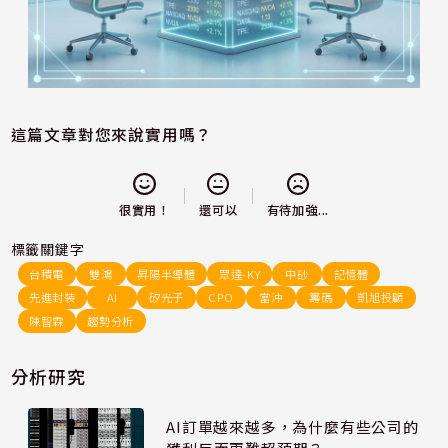
這篇文章對您來說實用嗎？
還可以
很實用！
有待加強...
標籤關鍵字
台積電
雙鴻
昇陽半導體
眾達-KY
中砂
記憶體
先進封裝
AI
矽光子
CPO
當沖
籌碼
凱旭投顧
陳智霖
趨勢分析
分析研究
AI訂單越來越多，為什麼有些公司的