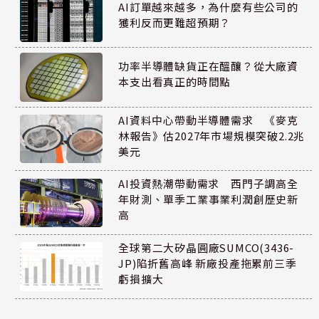
AI訂單越來越多，為什麼有些公司的
獲利反而更難超預期？
功率半導體缺貨正在醞釀？從大廠資
本支出看真正的時間點
AI資料中心帶動半導體需求 《麥克
林報告》估2027年市場規模突破2.2兆
美元
AI投資熱潮帶動需求 西門子調高全
年財測、單季工業事業利潤創歷史新
高
全球第二大矽晶圓廠SUMCO(3436-
JP)陷折舊高峰 新廠投產拖累前三季
虧損擴大