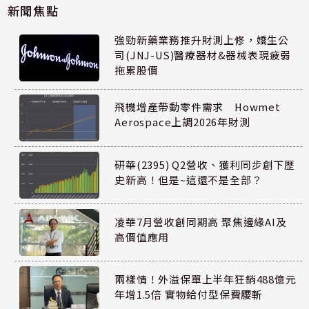
新聞焦點
強勁新藥業務推升財測上修，嬌生公
司(JNJ-US)醫療器材&器械表現疲弱
拖累股價
飛機增產帶動零件需求 Howmet
Aerospace上調2026年財測
研華(2395) Q2營收、獲利同步創下歷
史新高！但是~這還不是全部？
凌華7月營收創同期高 聚焦邊緣AI及
高價值應用
兩樣情！外溢保單上半年狂銷488億元
年增1.5倍 實物給付型保費腰斬