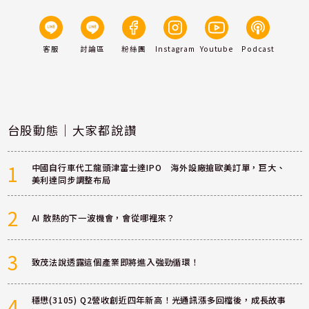
客服
討論區
粉絲團
Instagram
Youtube
Podcast
台股動態｜大家都說讚
1
中國自行車代工龍頭津富士達IPO 海外設廠搶歐美訂單，巨大、
美利達同步調整布局
2
AI 散熱的下一波機會，會從哪裡來？
3
致茂法說透露這個產業即將進入強勁循環！
4
穩懋(3105) Q2營收創近四年新高！光通訊漲多回檔後，成長故事