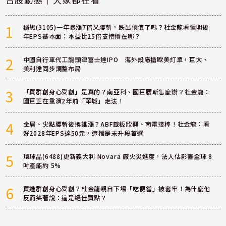
1
穩懋(3105)一年暴漲7倍又腰斬，跌出價值了嗎？杜金龍看懂明後
年EPS基本面：本益比25倍支撐價在哪？
2
中國自行車代工龍頭津富士達IPO 海外設廠搶歐美訂單，巨大、
美利達同步調整布局
3
「買群創身心受創」是真的？南亞科、國巨腰斬怎麼辦？杜金龍：
國巨正在重演2年前「華城」走法！
4
金居、尖點腰斬後換誰漲？ABF載板欣興、南電接棒！杜金龍：看
好2028年EPS達50元，這檔是末升段首選
5
環球晶(6488)更新義大利 Novara 廠火災進度，法人估影響全球 8
吋產能約 5%
6
買進群創身心受創？杜金龍親自下場「吃便當」被套牢！為什麼他
反而笑著說：這是絕佳買點？