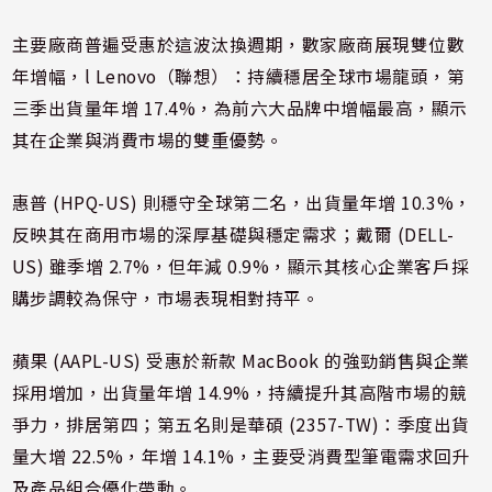
主要廠商普遍受惠於這波汰換週期，數家廠商展現雙位數
年增幅，l Lenovo（聯想）：持續穩居全球市場龍頭，第
三季出貨量年增 17.4%，為前六大品牌中增幅最高，顯示
其在企業與消費市場的雙重優勢。
惠普 (HPQ-US) 則穩守全球第二名，出貨量年增 10.3%，
反映其在商用市場的深厚基礎與穩定需求；戴爾 (DELL-
US) 雖季增 2.7%，但年減 0.9%，顯示其核心企業客戶採
購步調較為保守，市場表現相對持平。
蘋果 (AAPL-US) 受惠於新款 MacBook 的強勁銷售與企業
採用增加，出貨量年增 14.9%，持續提升其高階市場的競
爭力，排居第四；第五名則是華碩 (2357-TW)：季度出貨
量大增 22.5%，年增 14.1%，主要受消費型筆電需求回升
及產品組合優化帶動。