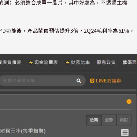
偵測）必須整合成單一晶片，其中好處為，不透過主機
PD
功能後，產品單價預估提升
3
倍，
2Q24
毛利率為
61%
，