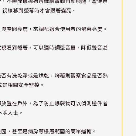
者，不需開機透過辨識讓電腦自動喚醒，當使用
，視線移到螢幕時才會跟著變亮。
，與空間亮度，來調配適合使用者的螢幕亮度。
電視看到睡著，可以適時調整音量，降低聲音甚
是否有洗乾淨或是烘乾，烤箱則觀察食品是否熟
或是相關安全監控。
都放置在戶外，為了防止爆裂物可以偵測送件者
不明人士。
校園，甚至是病房等樓層範圍的簡單運輸。