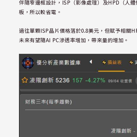
伴隨窄邊框設計，
ISP
（影像處理）及
HPD
（人體
板，所以較省電。
過往單顆
ISP
晶片價格落於
0.8
美元，但賦予相關
H
未來有望隨
AI PC
滲透率增加，帶來量的增加。