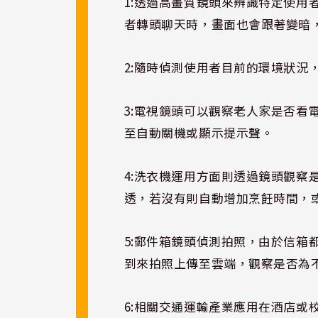
1:
透過高畫質鏡頭來辨識特定使用
者轉頭聊天時，畫面也會跟著變暗
2:
隨時偵測使用者目前的環境狀況
3:
電視鏡頭可以觀察老人家是否看
至自動關機或顯示提示聲。
4:
洗衣機運用方面則透過鏡頭觀察
透，若沒有則自動增加烹飪時間，
5:
郵件箱鏡頭偵測拍照，由於信箱
到來拍照上傳至雲端，觀察是否為
6:
相關交通運輸產業應用在酒店或