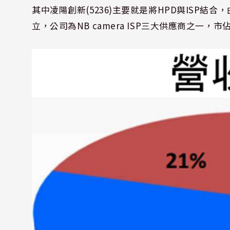
其中凌陽創新
(5236)
主要就是將
HPD
與
ISP
結合，
立，公司為
NB camera ISP
三大供應商之一，市