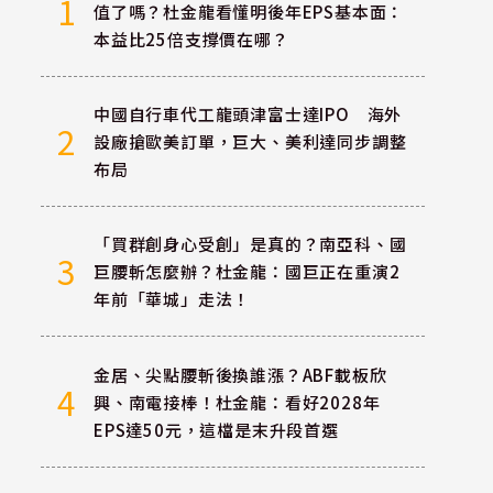
1
值了嗎？杜金龍看懂明後年EPS基本面：
本益比25倍支撐價在哪？
中國自行車代工龍頭津富士達IPO 海外
2
設廠搶歐美訂單，巨大、美利達同步調整
布局
「買群創身心受創」是真的？南亞科、國
3
巨腰斬怎麼辦？杜金龍：國巨正在重演2
年前「華城」走法！
金居、尖點腰斬後換誰漲？ABF載板欣
4
興、南電接棒！杜金龍：看好2028年
EPS達50元，這檔是末升段首選