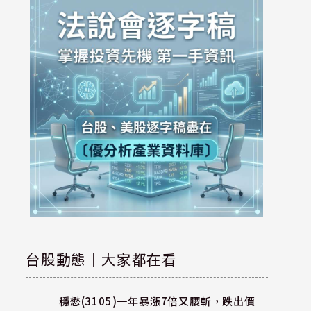
台股動態｜大家都在看
穩懋(3105)一年暴漲7倍又腰斬，跌出價