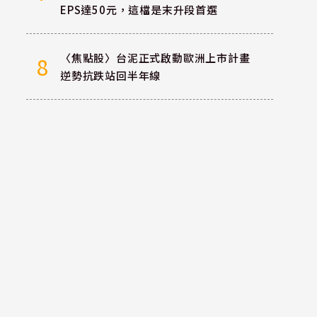
EPS達50元，這檔是末升段首選
〈焦點股〉台泥正式啟動歐洲上市計畫
8
逆勢抗跌站回半年線