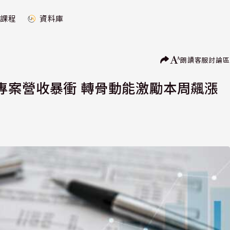
課程
資料庫
朗讀
客服
討論區
專案營收暴衝 轉骨動能激勵本周飆漲