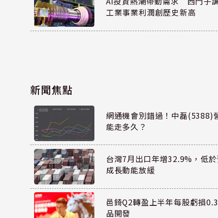
AI投資熱潮帶動需求 西門子
工業事業利潤創歷史新高
新聞焦點
網通機會別錯過！中磊(5388
能走多久？
台灣7月出口年增32.9%，低
成長動能放緩
邑錡Q2轉盈上半年每股虧損0.3
品開發