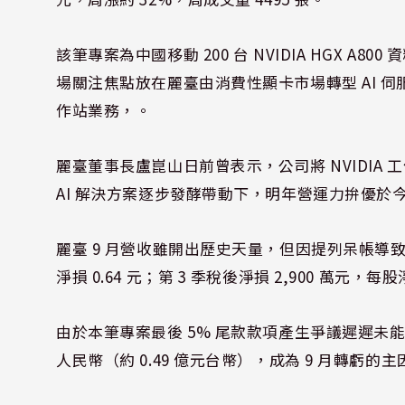
該筆專案為中國移動 200 台 NVIDIA HGX A8
場關注焦點放在麗臺由消費性顯卡市場轉型 AI 伺服器
作站業務，。
麗臺董事長盧崑山日前曾表示，公司將 NVIDI
AI 解決方案逐步發酵帶動下，明年營運力拚優
麗臺 9 月營收雖開出歷史天量，但因提列呆帳導致單月
淨損 0.64 元；第 3 季稅後淨損 2,900 萬元，每股淨
由於本筆專案最後 5% 尾款款項產生爭議遲遲未能收回
人民幣（約 0.49 億元台幣），成為 9 月轉虧的主