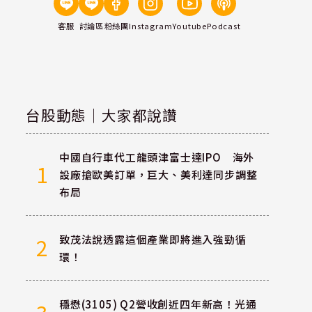
客服
討論區
粉絲團
Instagram
Youtube
Podcast
台股動態｜大家都說讚
中國自行車代工龍頭津富士達IPO 海外
1
設廠搶歐美訂單，巨大、美利達同步調整
布局
致茂法說透露這個產業即將進入強勁循
2
環！
穩懋(3105) Q2營收創近四年新高！光通