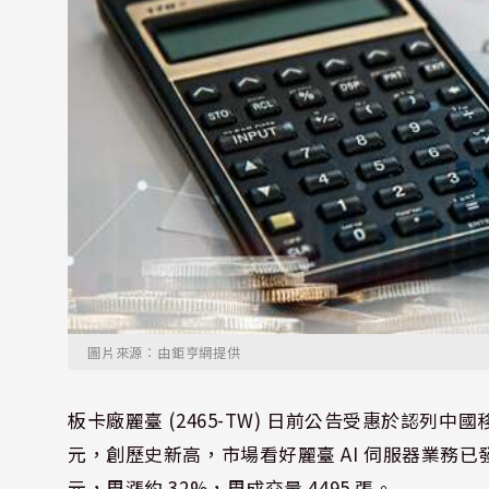
圖片來源：由鉅亨網提供
板卡廠麗臺 (2465-TW) 日前公告受惠於認列中國移
元，創歷史新高，市場看好麗臺 AI 伺服器業務已發
元，周漲約 32%，周成交量 4495 張。