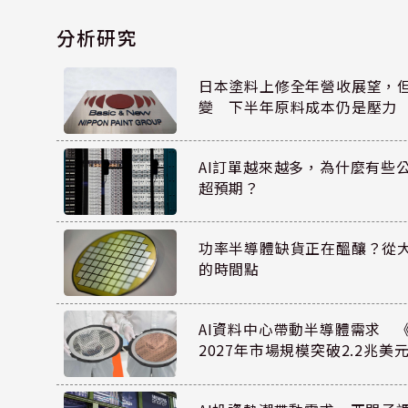
分析研究
日本塗料上修全年營收展望，
變 下半年原料成本仍是壓力
AI訂單越來越多，為什麼有些
超預期？
功率半導體缺貨正在醞釀？從
的時間點
AI資料中心帶動半導體需求 
2027年市場規模突破2.2兆美