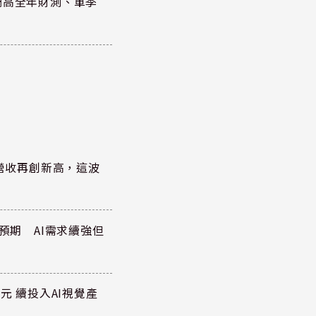
調高全年財測、單季
)營收再創新高，這波
於預期 AI需求續強但
元 續投入AI視覺產