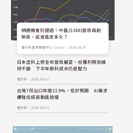
網通機會別錯過！中磊(5388)營收再創
新高，這波能走多久？
優分析產業數據中心-Claire
．
2026.08.07
日本塗料上修全年營收展望，但獲利預測維
持不變 下半年原料成本仍是壓力
優分析
．
2026.08.07
台灣7月出口年增32.9%，低於預期 AI需求
續強但成長動能放緩
優分析
．
2026.08.07