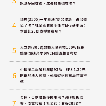
3
訊漲多回檔後，成長故事還在嗎？
穩懋(3105)一年暴漲7倍又腰斬，跌出價
4
值了嗎？杜金龍看懂明後年EPS基本面：
本益比25倍支撐價在哪？
大立光(3008)啟動大陽科技100%持股
5
整併 加速光學與VCM垂直整合布局
中碳第二季獲利年增93%，EPS 1.30元
6
略低於法人預期，AI精碳材料布局持續推
進
金居、尖點腰斬後換誰漲？ABF載板欣
7
興、南電接棒！杜金龍：看好2028年