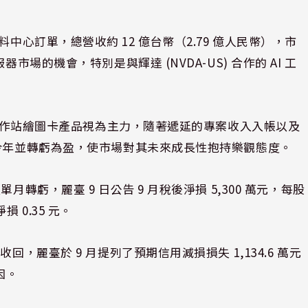
00 資料中心訂單，總營收約 12 億台幣（2.79 億人民幣），市
市場的機會，特別是與輝達 (NVDA-US) 合作的 AI 工
A 工作站繪圖卡產品視為主力，隨著遞延的專案收入入帳以及
於今年並轉虧為盈，使市場對其未來成長性抱持樂觀態度。
轉虧，麗臺 9 日公告 9 月稅後淨損 5,300 萬元，每股
損 0.35 元。
，麗臺於 9 月提列了預期信用減損損失 1,134.6 萬元
因。