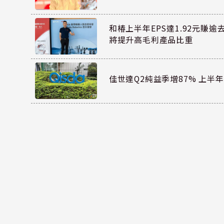
和椿上半年EPS達1.92元賺逾
將提升高毛利產品比重
佳世達Q2純益季增87% 上半年E