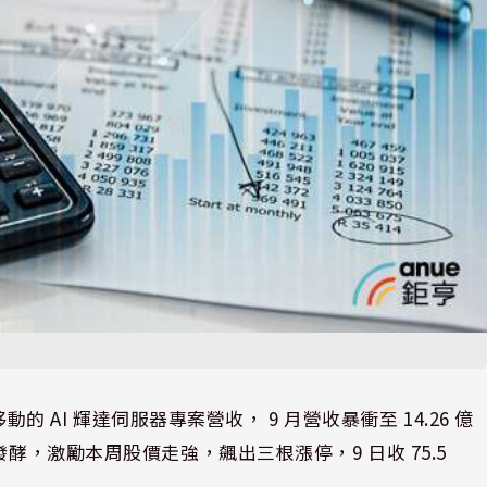
動的 AI 輝達伺服器專案營收， 9 月營收暴衝至 14.26 億
酵，激勵本周股價走強，飆出三根漲停，9 日收 75.5