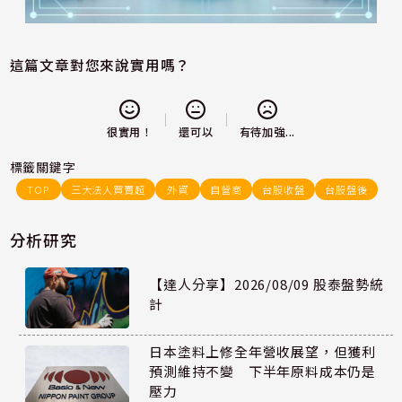
這篇文章對您來說實用嗎？
還可以
很實用！
有待加強...
標籤關鍵字
TOP
三大法人買賣超
外資
自營商
台股收盤
台股盤後
分析研究
【達人分享】2026/08/09 股泰盤勢統
計
日本塗料上修全年營收展望，但獲利
預測維持不變 下半年原料成本仍是
壓力