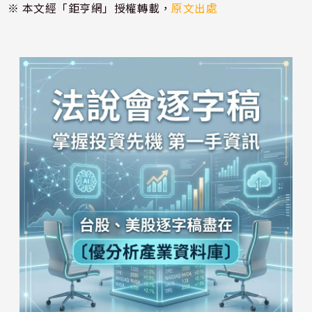
※ 本文經「鉅亨網」授權轉載，
原文出處