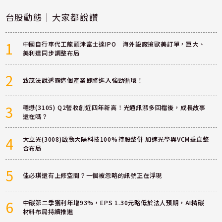
台股動態｜大家都說讚
1
中國自行車代工龍頭津富士達IPO 海外設廠搶歐美訂單，巨大、
美利達同步調整布局
2
致茂法說透露這個產業即將進入強勁循環！
3
穩懋(3105) Q2營收創近四年新高！光通訊漲多回檔後，成長故事
還在嗎？
4
大立光(3008)啟動大陽科技100%持股整併 加速光學與VCM垂直整
合布局
5
佳必琪還有上修空間？一個被忽略的訊號正在浮現
6
中碳第二季獲利年增93%，EPS 1.30元略低於法人預期，AI精碳
材料布局持續推進