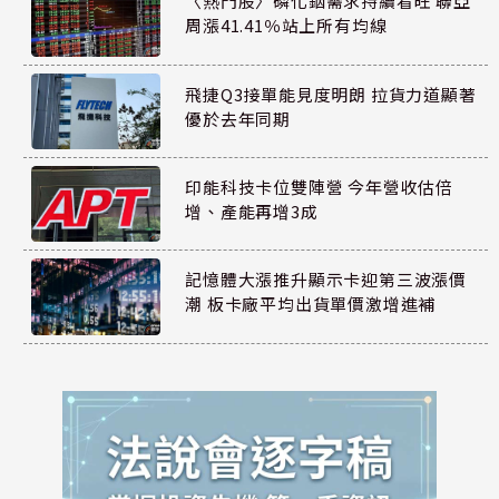
〈熱門股〉磷化銦需求持續看旺 聯亞
周漲41.41％站上所有均線
飛捷Q3接單能見度明朗 拉貨力道顯著
優於去年同期
印能科技卡位雙陣營 今年營收估倍
增、產能再增3成
記憶體大漲推升顯示卡迎第三波漲價
潮 板卡廠平均出貨單價激增進補