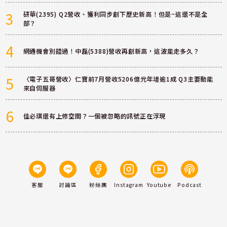
3
研華(2395) Q2營收、獲利同步創下歷史新高！但是~這還不是全
部？
4
網通機會別錯過！中磊(5388)營收再創新高，這波能走多久？
5
〈電子五哥營收〉仁寶前7月營收5206億元年增逾1成 Q3主要動能
來自伺服器
6
佳必琪還有上修空間？一個被忽略的訊號正在浮現
客服
討論區
粉絲團
Instagram
Youtube
Podcast