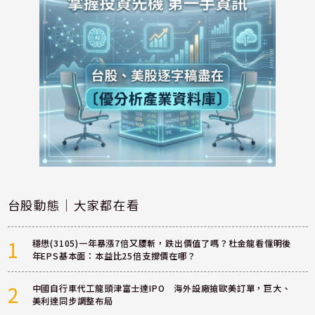
台股動態｜大家都在看
1
穩懋(3105)一年暴漲7倍又腰斬，跌出價值了嗎？杜金龍看懂明後
年EPS基本面：本益比25倍支撐價在哪？
2
中國自行車代工龍頭津富士達IPO 海外設廠搶歐美訂單，巨大、
美利達同步調整布局