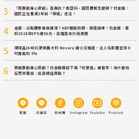
3
「買群創身心受創」是真的？南亞科、國巨腰斬怎麼辦？杜金龍：
國巨正在重演2年前「華城」走法！
4
金居、尖點腰斬後換誰漲？ABF載板欣興、南電接棒！杜金龍：看
好2028年EPS達50元，這檔是末升段首選
5
環球晶(6488)更新義大利 Novara 廠火災進度，法人估影響全球 8
吋產能約 5%
6
買進群創身心受創？杜金龍親自下場「吃便當」被套牢！為什麼他
反而笑著說：這是絕佳買點？
客服
討論區
粉絲團
Instagram
Youtube
Podcast