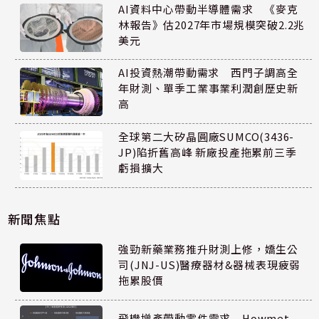
AI資料中心帶動半導體需求 《麥克
林報告》估2027年市場規模突破2.2兆
美元
AI投資熱潮帶動需求 西門子調高全
年財測、單季工業事業利潤創歷史新
高
全球第二大矽晶圓廠SUMCO(3436-
JP)陷折舊高峰 新廠投產拖累前三季
虧損擴大
新聞焦點
強勁新藥業務推升財測上修，嬌生公
司(JNJ-US)醫療器材&器械表現疲弱
拖累股價
飛機增產帶動零件需求 Howmet