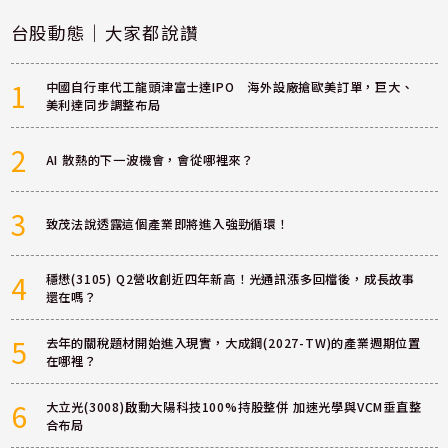
台股動態｜大家都說讚
1
中國自行車代工龍頭津富士達IPO 海外設廠搶歐美訂單，巨大、
美利達同步調整布局
2
AI 散熱的下一波機會，會從哪裡來？
3
致茂法說透露這個產業即將進入強勁循環！
4
穩懋(3105) Q2營收創近四年新高！光通訊漲多回檔後，成長故事
還在嗎？
5
去年的關稅題材開始進入現實，大成鋼(2027-TW)的產業週期位置
在哪裡？
6
大立光(3008)啟動大陽科技100%持股整併 加速光學與VCM垂直整
合布局