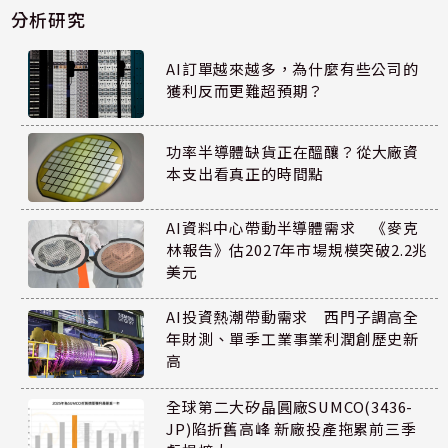
分析研究
AI訂單越來越多，為什麼有些公司的
獲利反而更難超預期？
功率半導體缺貨正在醞釀？從大廠資
本支出看真正的時間點
AI資料中心帶動半導體需求 《麥克
林報告》估2027年市場規模突破2.2兆
美元
AI投資熱潮帶動需求 西門子調高全
年財測、單季工業事業利潤創歷史新
高
全球第二大矽晶圓廠SUMCO(3436-
JP)陷折舊高峰 新廠投產拖累前三季