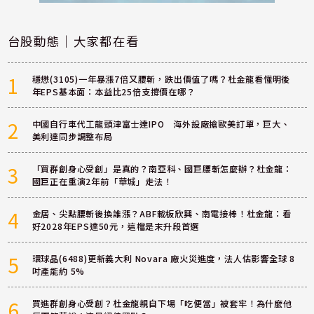
台股動態｜大家都在看
1
穩懋(3105)一年暴漲7倍又腰斬，跌出價值了嗎？杜金龍看懂明後
年EPS基本面：本益比25倍支撐價在哪？
2
中國自行車代工龍頭津富士達IPO 海外設廠搶歐美訂單，巨大、
美利達同步調整布局
3
「買群創身心受創」是真的？南亞科、國巨腰斬怎麼辦？杜金龍：
國巨正在重演2年前「華城」走法！
4
金居、尖點腰斬後換誰漲？ABF載板欣興、南電接棒！杜金龍：看
好2028年EPS達50元，這檔是末升段首選
5
環球晶(6488)更新義大利 Novara 廠火災進度，法人估影響全球 8
吋產能約 5%
6
買進群創身心受創？杜金龍親自下場「吃便當」被套牢！為什麼他