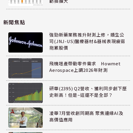
虧損擴大
新聞焦點
強勁新藥業務推升財測上修，嬌生公
司(JNJ-US)醫療器材&器械表現疲弱
拖累股價
飛機增產帶動零件需求 Howmet
Aerospace上調2026年財測
研華(2395) Q2營收、獲利同步創下歷
史新高！但是~這還不是全部？
凌華7月營收創同期高 聚焦邊緣AI及
高價值應用