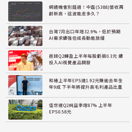
網通機會別錯過！中磊(5388)營收再
創新高，這波能走多久？
台灣7月出口年增32.9%，低於預期
AI需求續強但成長動能放緩
邑錡Q2轉盈上半年每股虧損0.3元 續
投入AI視覺產品開發
和椿上半年EPS達1.92元賺逾去年全
年9成 下半年將提升高毛利產品比重
佳世達Q2純益季增87% 上半年
EPS0.58元