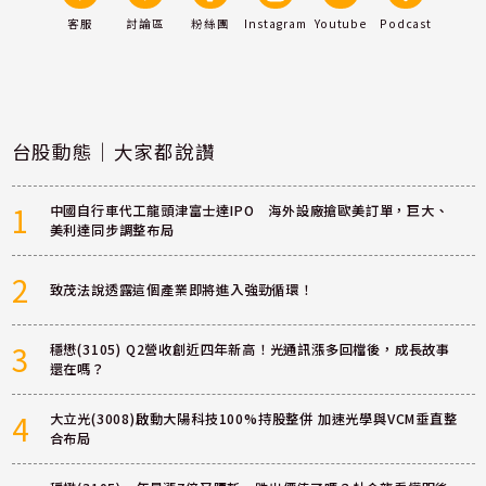
客服
討論區
粉絲團
Instagram
Youtube
Podcast
台股動態｜大家都說讚
1
中國自行車代工龍頭津富士達IPO 海外設廠搶歐美訂單，巨大、
美利達同步調整布局
2
致茂法說透露這個產業即將進入強勁循環！
3
穩懋(3105) Q2營收創近四年新高！光通訊漲多回檔後，成長故事
還在嗎？
4
大立光(3008)啟動大陽科技100%持股整併 加速光學與VCM垂直整
合布局