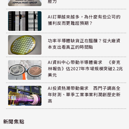
壓力
AI訂單越來越多，為什麼有些公司的
獲利反而更難超預期？
功率半導體缺貨正在醞釀？從大廠資
本支出看真正的時間點
AI資料中心帶動半導體需求 《麥克
林報告》估2027年市場規模突破2.2兆
美元
AI投資熱潮帶動需求 西門子調高全
年財測、單季工業事業利潤創歷史新
高
新聞焦點