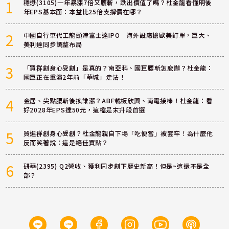
1
穩懋(3105)一年暴漲7倍又腰斬，跌出價值了嗎？杜金龍看懂明後
年EPS基本面：本益比25倍支撐價在哪？
2
中國自行車代工龍頭津富士達IPO 海外設廠搶歐美訂單，巨大、
美利達同步調整布局
3
「買群創身心受創」是真的？南亞科、國巨腰斬怎麼辦？杜金龍：
國巨正在重演2年前「華城」走法！
4
金居、尖點腰斬後換誰漲？ABF載板欣興、南電接棒！杜金龍：看
好2028年EPS達50元，這檔是末升段首選
5
買進群創身心受創？杜金龍親自下場「吃便當」被套牢！為什麼他
反而笑著說：這是絕佳買點？
6
研華(2395) Q2營收、獲利同步創下歷史新高！但是~這還不是全
部？