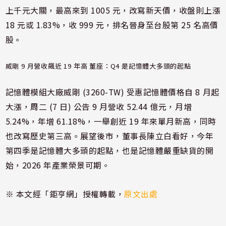
上千元大關，最高來到 1005 元，改寫新天價，收盤則上漲
18 元或 1.83%，收 999 元，排名晉身至台股第 25 名高價
股。
威剛 9 月營收飆近 19 年高 董座：Q4 是記憶體大多頭的起點
記憶體模組大廠威剛 (
3260-TW
) 受惠記憶體價格自 8 月起
大漲，周二 (7 日) 公告 9 月營收 52.44 億元，月增
5.24%，年增 61.18%，一舉創近 19 年來單月新高，同時
也改寫歷史第三高。展望後市，董事長陳立白看好，今年
第四季是記憶體大多頭的起點，也是記憶體嚴重缺貨的開
始，2026 年產業榮景可期。
※ 本文經「鉅亨網」授權轉載，
原文出處