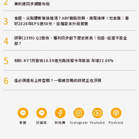
2
美利達同步調整布局
3
金居、尖點腰斬後換誰漲？ABF載板欣興、南電接棒！杜金龍：看
好2028年EPS達50元，這檔是末升段首選
4
研華(2395) Q2營收、獲利同步創下歷史新高！但是~這還不是全
部？
5
材料-KY7月營收10.59億元再改寫今年新高 年增32.05%
6
佳必琪還有上修空間？一個被忽略的訊號正在浮現
客服
討論區
粉絲團
Instagram
Youtube
Podcast