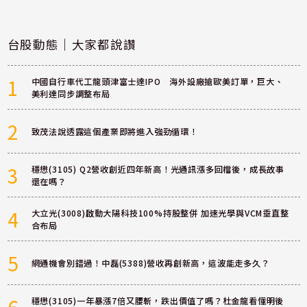
台股動態｜大家都說讚
1
中國自行車代工龍頭津富士達IPO 海外設廠搶歐美訂單，巨大、
美利達同步調整布局
2
致茂法說透露這個產業即將進入強勁循環！
3
穩懋(3105) Q2營收創近四年新高！光通訊漲多回檔後，成長故事
還在嗎？
4
大立光(3008)啟動大陽科技100%持股整併 加速光學與VCM垂直整
合布局
5
網通機會別錯過！中磊(5388)營收再創新高，這波能走多久？
6
穩懋(3105)一年暴漲7倍又腰斬，跌出價值了嗎？杜金龍看懂明後