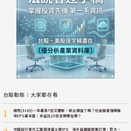
台股動態｜大家都在看
1
穩懋(3105)一年暴漲7倍又腰斬，跌出價值了嗎？杜金龍看懂明後
年EPS基本面：本益比25倍支撐價在哪？
中國自行車代工龍頭津富士達IPO 海外設廠搶歐美訂單，巨大、