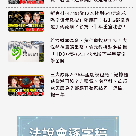
新應材(4749)從1220摔到647元能撿
嗎？億元教授」鄭廳宜：我1張都沒賣
還加碼認購？親揭下半年重倉秘密！
希捷財報爆發、黃仁勳欽點加持！大
洗盤後籌碼重整，億元教授點名這檔
「HDD+機器人」概念股下半年雙引
擎全開
三大原廠2026年產能被包光！記憶體
缺貨潮再起？力積電、南亞科、華邦
電怎麼選？鄭廳宜獨家點名「這檔」
抱一年