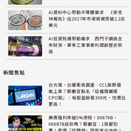
AI資料中心帶動半導體需求 《麥克
林報告》估2027年市場規模突破2.2兆
美元
AI投資熱潮帶動需求 西門子調高全
年財測、單季工業事業利潤創歷史新
高
新聞焦點
台光電、台燿衝高震盪…CCL族群還
能上車？鄭廳宜點名「這檔隱藏版
CPO股」：每股盈餘看300元，性價比
更高！
美債殖利率破5%慘賠！00679B、
00687B該砍嗎？鄭廳宜：1張都別
賣！看懂「這關鍵」錢是等出來的！