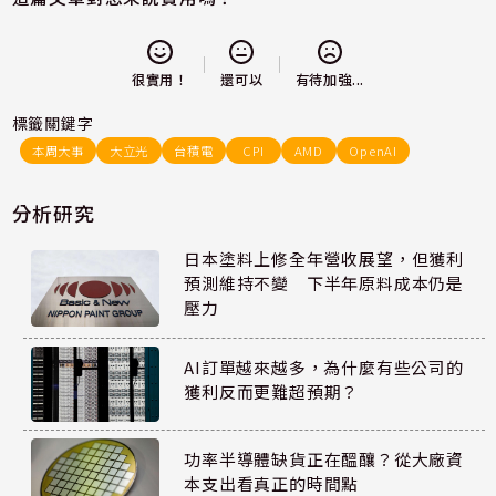
還可以
很實用！
有待加強...
標籤關鍵字
本周大事
大立光
台積電
CPI
AMD
OpenAI
分析研究
日本塗料上修全年營收展望，但獲利
預測維持不變 下半年原料成本仍是
壓力
AI訂單越來越多，為什麼有些公司的
獲利反而更難超預期？
功率半導體缺貨正在醞釀？從大廠資
本支出看真正的時間點