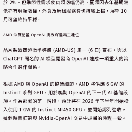
於 2%。但季節性需求使肉類漲幅仍高，蛋類因去年基期較
低亦有明顯漲幅，外食及房租服務費也持續上揚，展望 10
月可望維持平穩。
AMD 深度結盟 OpenAI 挑戰輝達霸主地位
晶片製造商超微半導體 (
AMD-US
) 周一 (6 日) 宣布，與以
ChatGPT 聞名的 AI 模型開發商 OpenAI 達成一項重大的策
略合作夥伴關係。
根據 AMD 與 OpenAI 的協議細節，AMD 將供應 6 GW 的
Instinct 系列 GPU，用於驅動 OpenAI 的下一代 AI 基礎設
施。作為部署的第一階段，預計將在 2026 年下半年開始投
入使用 1 GW 的 Instinct MI450 GPU，並開始認列營收。
這個時間框架與 Nvidia-OpenAI 交易中規畫的時程一致。