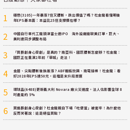
1
穩懋(3105)一年暴漲7倍又腰斬，跌出價值了嗎？杜金龍看懂明後
年EPS基本面：本益比25倍支撐價在哪？
2
中國自行車代工龍頭津富士達IPO 海外設廠搶歐美訂單，巨大、
美利達同步調整布局
3
「買群創身心受創」是真的？南亞科、國巨腰斬怎麼辦？杜金龍：
國巨正在重演2年前「華城」走法！
4
金居、尖點腰斬後換誰漲？ABF載板欣興、南電接棒！杜金龍：看
好2028年EPS達50元，這檔是末升段首選
5
環球晶(6488)更新義大利 Novara 廠火災進度，法人估影響全球 8
吋產能約 5%
6
買進群創身心受創？杜金龍親自下場「吃便當」被套牢！為什麼他
反而笑著說：這是絕佳買點？