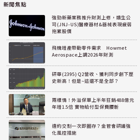
新聞焦點
強勁新藥業務推升財測上修，嬌生公
司(JNJ-US)醫療器材&器械表現疲弱
拖累股價
飛機增產帶動零件需求 Howmet
Aerospace上調2026年財測
研華(2395) Q2營收、獲利同步創下歷
史新高！但是~這還不是全部？
兩樣情！外溢保單上半年狂銷488億元
年增1.5倍 實物給付型保費腰斬
違約交割一次即圈存？金管會研議強
化風控措施