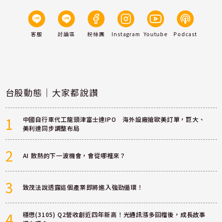
客服
討論區
粉絲團
Instagram
Youtube
Podcast
台股動態｜大家都說讚
1
中國自行車代工龍頭津富士達IPO 海外設廠搶歐美訂單，巨大、
美利達同步調整布局
2
AI 散熱的下一波機會，會從哪裡來？
3
致茂法說透露這個產業即將進入強勁循環！
4
穩懋(3105) Q2營收創近四年新高！光通訊漲多回檔後，成長故事