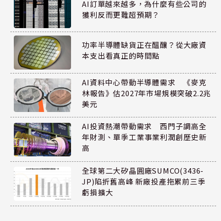
AI訂單越來越多，為什麼有些公司的
獲利反而更難超預期？
功率半導體缺貨正在醞釀？從大廠資
本支出看真正的時間點
AI資料中心帶動半導體需求 《麥克
林報告》估2027年市場規模突破2.2兆
美元
AI投資熱潮帶動需求 西門子調高全
年財測、單季工業事業利潤創歷史新
高
全球第二大矽晶圓廠SUMCO(3436-
JP)陷折舊高峰 新廠投產拖累前三季
虧損擴大