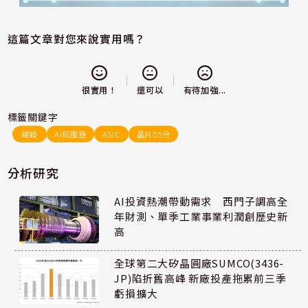
這篇文章對您來說實用嗎？
還可以
很實用！
有待加強...
標籤關鍵字
緯穎
AI伺服器
ASIC
晶片55分
分析研究
AI投資熱潮帶動需求 西門子調高全
年財測、單季工業事業利潤創歷史新
高
全球第二大矽晶圓廠SUMCO(3436-
JP)陷折舊高峰 新廠投產拖累前三季
虧損擴大