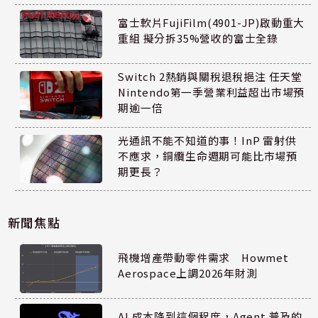
富士軟片FujiFilm(4901-JP)啟動重大
重組 擬分拆35%營收的富士全錄
Switch 2熱銷與關稅退稅挹注 任天堂
Nintendo第一季營業利益超出市場預
期逾一倍
光通訊不能不知道的事！InP 雷射供
不應求，銅纜生命週期可能比市場預
期更長？
新聞焦點
飛機增產帶動零件需求 Howmet
Aerospace上調2026年財測
AI 成本降到這個程度，Agent 普及的