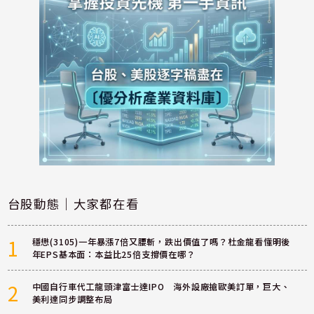
台股動態｜大家都在看
1
穩懋(3105)一年暴漲7倍又腰斬，跌出價值了嗎？杜金龍看懂明後
年EPS基本面：本益比25倍支撐價在哪？
2
中國自行車代工龍頭津富士達IPO 海外設廠搶歐美訂單，巨大、
美利達同步調整布局