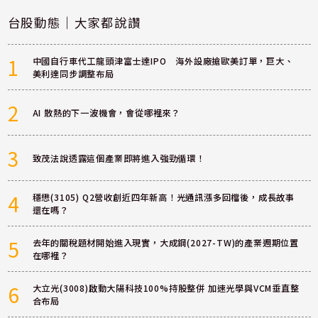
台股動態｜大家都說讚
1
中國自行車代工龍頭津富士達IPO 海外設廠搶歐美訂單，巨大、
美利達同步調整布局
2
AI 散熱的下一波機會，會從哪裡來？
3
致茂法說透露這個產業即將進入強勁循環！
4
穩懋(3105) Q2營收創近四年新高！光通訊漲多回檔後，成長故事
還在嗎？
5
去年的關稅題材開始進入現實，大成鋼(2027-TW)的產業週期位置
在哪裡？
6
大立光(3008)啟動大陽科技100%持股整併 加速光學與VCM垂直整
合布局