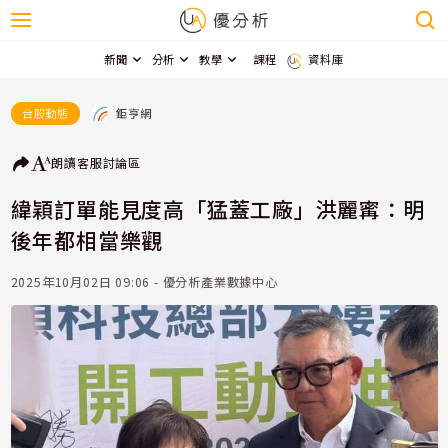
新聞
分析
教學
課程
資料庫
鉅亨網
台股動態
朗讀
客服
討論區
緯穎訂單能見度高「猛蓋工廠」洪麗寗：明
後年都相當樂觀
2025年10月02日 09:06 - 優分析產業數據中心