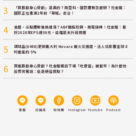
3
「買群創身心受創」是真的？南亞科、國巨腰斬怎麼辦？杜金龍：
國巨正在重演2年前「華城」走法！
4
金居、尖點腰斬後換誰漲？ABF載板欣興、南電接棒！杜金龍：看
好2028年EPS達50元，這檔是末升段首選
5
環球晶(6488)更新義大利 Novara 廠火災進度，法人估影響全球 8
吋產能約 5%
6
買進群創身心受創？杜金龍親自下場「吃便當」被套牢！為什麼他
反而笑著說：這是絕佳買點？
客服
討論區
粉絲團
Instagram
Youtube
Podcast