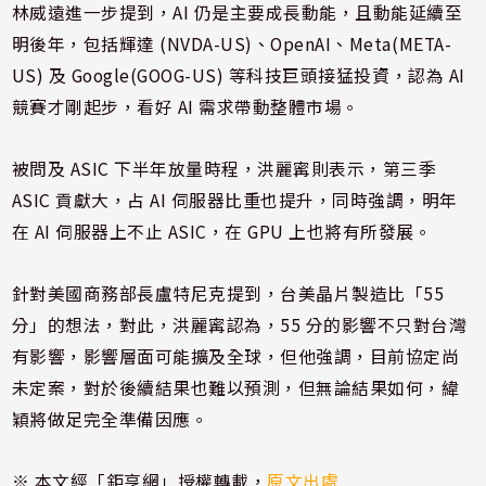
林威遠進一步提到，AI 仍是主要成長動能，且動能延續至
明後年，包括輝達 (NVDA-US)、OpenAI、Meta(META-
US) 及 Google(GOOG-US) 等科技巨頭接猛投資，認為 AI
競賽才剛起步，看好 AI 需求帶動整體市場。
被問及 ASIC 下半年放量時程，洪麗寗則表示，第三季
ASIC 貢獻大，占 AI 伺服器比重也提升，同時強調，明年
在 AI 伺服器上不止 ASIC，在 GPU 上也將有所發展。
針對美國商務部長盧特尼克提到，台美晶片製造比「55
分」的想法，對此，洪麗寗認為，55 分的影響不只對台灣
有影響，影響層面可能擴及全球，但他強調，目前協定尚
未定案，對於後續結果也難以預測，但無論結果如何，緯
穎將做足完全準備因應。
※ 本文經「鉅亨網」授權轉載，
原文出處