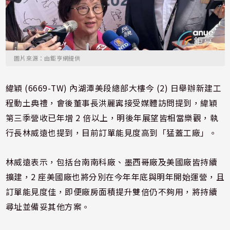
圖片來源：由鉅亨網提供
緯穎 (6669-TW) 內湖潭美段總部大樓今 (2) 日舉辦新建工
程動土典禮，會後董事長洪麗寗接受媒體訪問提到，緯穎
第三季營收已年增 2 倍以上，明後年展望皆相當樂觀，執
行長林威遠也提到，目前訂單能見度高到「猛蓋工廠」。
林威遠表示，包括台南南科廠、墨西哥廠及美國廠皆持續
擴建，2 座美國廠也將分別在今年年底與明年開始運營，且
訂單能見度佳，即便廠房面積提升雙倍仍不夠用，將持續
尋址並備妥其他方案。