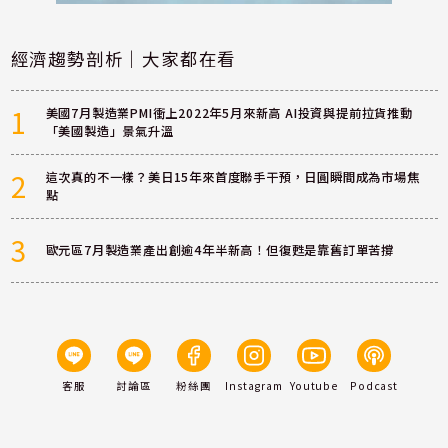
經濟趨勢剖析｜大家都在看
1
美國7月製造業PMI衝上2022年5月來新高 AI投資與提前拉貨推動
「美國製造」景氣升溫
2
這次真的不一樣？美日15年來首度聯手干預，日圓瞬間成為市場焦
點
3
歐元區7月製造業產出創逾4年半新高！但復甦是靠舊訂單苦撐
客服
討論區
粉絲團
Instagram
Youtube
Podcast