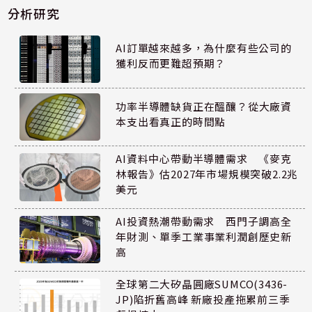
分析研究
AI訂單越來越多，為什麼有些公司的
獲利反而更難超預期？
功率半導體缺貨正在醞釀？從大廠資
本支出看真正的時間點
AI資料中心帶動半導體需求 《麥克
林報告》估2027年市場規模突破2.2兆
美元
AI投資熱潮帶動需求 西門子調高全
年財測、單季工業事業利潤創歷史新
高
全球第二大矽晶圓廠SUMCO(3436-
JP)陷折舊高峰 新廠投產拖累前三季