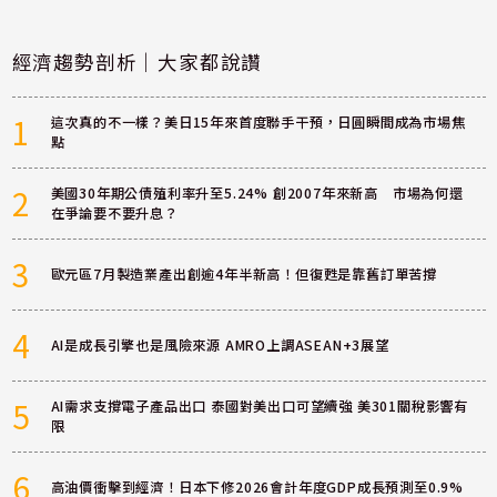
經濟趨勢剖析｜大家都說讚
1
這次真的不一樣？美日15年來首度聯手干預，日圓瞬間成為市場焦
點
2
美國30年期公債殖利率升至5.24% 創2007年來新高 市場為何還
在爭論要不要升息？
3
歐元區7月製造業產出創逾4年半新高！但復甦是靠舊訂單苦撐
4
AI是成長引擎也是風險來源 AMRO上調ASEAN+3展望
5
AI需求支撐電子產品出口 泰國對美出口可望續強 美301關稅影響有
限
6
高油價衝擊到經濟！日本下修2026會計年度GDP成長預測至0.9%