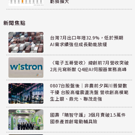
虧損擴大
新聞焦點
台灣7月出口年增32.9%，低於預期
AI需求續強但成長動能放緩
〈電子五哥營收〉緯創前7月營收突破
2兆元寫新猷 Q4迎AI伺服器業務高峰
0807台股盤後｜非農前夕與川普變數
干擾 台股高檔震盪洗盤 營收創高模範
生上銀、鼎元、聯茂走強
國壽「睛智守護」3個月賣破1.5萬件
國泰產首創電動輔具險