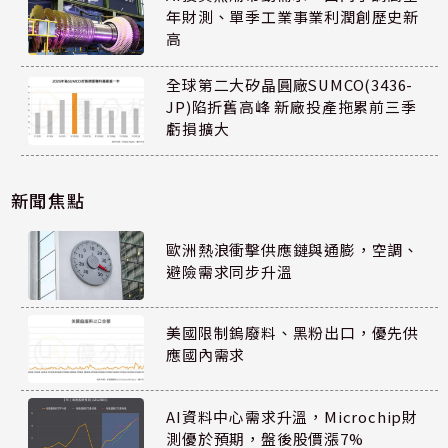
年財測、單季工業事業利潤創歷史新
高
全球第二大矽晶圓廠SUMCO(3436-
JP)陷折舊高峰 新廠投產拖累前三季
虧損擴大
新聞焦點
歐洲熱浪衝擊供應鏈與通膨，空調、
避險需求同步升溫
美國限制鎢廢料、黑粉出口，優先供
應國內需求
AI資料中心需求升溫，Microchip財
測優於預期，盤後股價漲7%