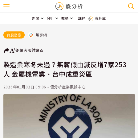
新聞
分析
教學
課程
資料庫
鉅亨網
台股動態
朗讀
客服
討論區
製造業寒冬未過？無薪假由減反增7家253
人 金屬機電業、台中成重災區
2026年01月02日 09:06 - 優分析產業數據中心