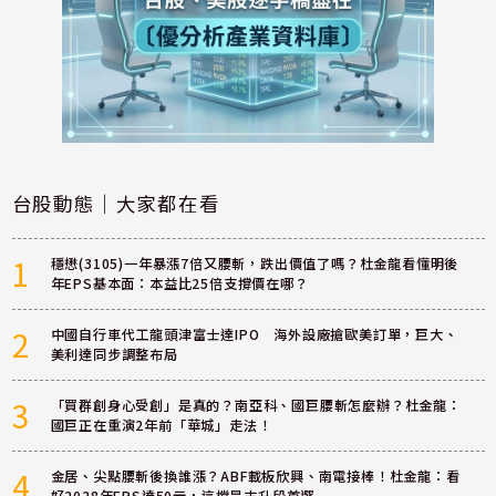
台股動態｜大家都在看
1
穩懋(3105)一年暴漲7倍又腰斬，跌出價值了嗎？杜金龍看懂明後
年EPS基本面：本益比25倍支撐價在哪？
2
中國自行車代工龍頭津富士達IPO 海外設廠搶歐美訂單，巨大、
美利達同步調整布局
3
「買群創身心受創」是真的？南亞科、國巨腰斬怎麼辦？杜金龍：
國巨正在重演2年前「華城」走法！
4
金居、尖點腰斬後換誰漲？ABF載板欣興、南電接棒！杜金龍：看