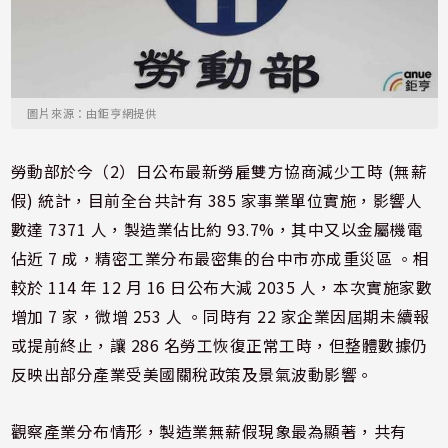
圖片來源：由鉅亨網提供
勞動部於今（2）日公布最新勞雇雙方協商減少工時 (無薪
假) 統計，目前全台共計有 385 家事業單位實施，影響人
數達 7371 人，製造業佔比約 93.7%，其中又以金屬機電
佔近 7 成，精密工業分布最密集的台中市亦成重災區 。相
較於 114 年 12 月 16 日公布大減 2035 人，本次實施家數
增加 7 家，微增 253 人 。同時有 22 家企業因屆期未續報
或提前終止，讓 286 名勞工恢復正常工時，但整體數據仍
反映出部分產業受美國關稅政策及景氣波動影響。
觀察產業分布情形，製造業無薪假現象最為顯著，共有