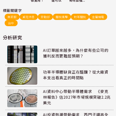
還可以
很實用！
有待加強...
標籤關鍵字
無薪假
減班休息
勞動部
關稅衝擊
對等關稅
金屬機電
台中
分析研究
AI訂單越來越多，為什麼有些公司的
獲利反而更難超預期？
功率半導體缺貨正在醞釀？從大廠資
本支出看真正的時間點
AI資料中心帶動半導體需求 《麥克
林報告》估2027年市場規模突破2.2兆
美元
AI投資熱潮帶動需求 西門子調高全