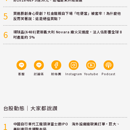
好2028年EPS達50元，這檔是末升段首選
5
買進群創身心受創？杜金龍親自下場「吃便當」被套牢！為什麼他
反而笑著說：這是絕佳買點？
6
環球晶(6488)更新義大利 Novara 廠火災進度，法人估影響全球 8
吋產能約 5%
客服
討論區
粉絲團
Instagram
Youtube
Podcast
台股動態｜大家都說讚
1
中國自行車代工龍頭津富士達IPO 海外設廠搶歐美訂單，巨大、
美利達同步調整布局