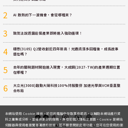
2
AI 散熱的下一波機會，會從哪裡來？
3
致茂法說透露這個產業即將進入強勁循環！
4
穩懋(3105) Q2營收創近四年新高！光通訊漲多回檔後，成長故事
還在嗎？
5
去年的關稅題材開始進入現實，大成鋼(2027-TW)的產業週期位置
在哪裡？
6
大立光(3008)啟動大陽科技100%持股整併 加速光學與VCM垂直整
合布局
本網站使用 Cookie 技術，於您的電腦中存取某些資訊，以輔助本網站進行資
料之彙集或分析，並提供更好的服務，無侵犯個人隱私之意圖。Cookie 是網站
伺服器與使用者瀏覽器溝通的技術，若不願意開放此項功能，您可在您使用的瀏
客服
討論區
粉絲團
Instagram
Youtube
Podcast