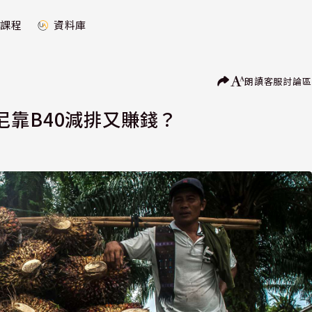
課程
資料庫
朗讀
客服
討論區
靠B40減排又賺錢？