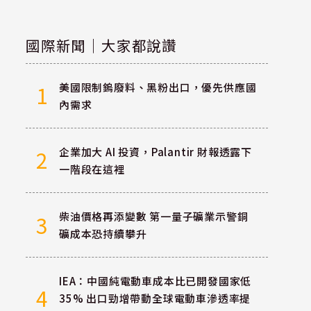
國際新聞｜大家都說讚
美國限制鎢廢料、黑粉出口，優先供應國
1
內需求
企業加大 AI 投資，Palantir 財報透露下
2
一階段在這裡
柴油價格再添變數 第一量子礦業示警銅
3
礦成本恐持續攀升
IEA：中國純電動車成本比已開發國家低
4
35% 出口勁增帶動全球電動車滲透率提