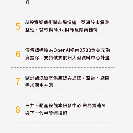
升
AI投資疑慮衝擊市場情緒 亞洲股市震盪
5
整理、微軟與Meta財報反應兩樣情
傳傳輝達將為OpenAI提供2500億美元融
6
資擔保 支持俄亥俄州大型資料中心計畫
歐洲熱浪衝擊供應鏈與通膨，空調、避險
7
需求同步升溫
三井不動產設熊本研發中心 布局實體AI
8
與下一代半導體技術