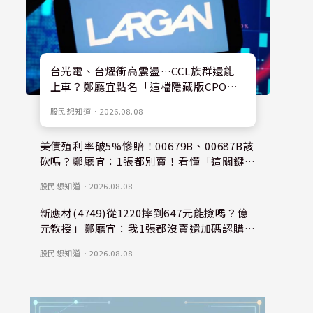
台光電、台燿衝高震盪…CCL族群還能
上車？鄭廳宜點名「這檔隱藏版CPO
股」：每股盈餘看300元，性價比更高！
股民想知道
．
2026.08.08
美債殖利率破5%慘賠！00679B、00687B該
砍嗎？鄭廳宜：1張都別賣！看懂「這關鍵」
錢是等出來的！
股民想知道
．
2026.08.08
新應材(4749)從1220摔到647元能撿嗎？億
元教授」鄭廳宜：我1張都沒賣還加碼認購？
親揭下半年重倉秘密！
股民想知道
．
2026.08.08