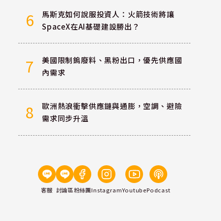
馬斯克如何說服投資人：火箭技術將讓
6
SpaceX在AI基礎建設勝出？
美國限制鎢廢料、黑粉出口，優先供應國
7
內需求
歐洲熱浪衝擊供應鏈與通膨，空調、避險
8
需求同步升溫
客服
討論區
粉絲團
Instagram
Youtube
Podcast