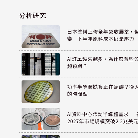
分析研究
日本塗料上修全年營收展望，
變 下半年原料成本仍是壓力
AI訂單越來越多，為什麼有些
超預期？
功率半導體缺貨正在醞釀？從
的時間點
AI資料中心帶動半導體需求 
2027年市場規模突破2.2兆美