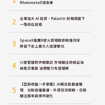
Rheinmetall接急單
企業加大 AI 投資，Palantir 財報透露下
2
一階段在這裡
SpaceX獵鷹9號火箭殘骸即將撞月球
3
將留下史上最大人造撞擊坑
川普暫緩對伊朗動武 市場關注荷姆茲海
4
峽能否重啟 油價壓力有望緩解
【亞股收盤一手掌握】AI概念股震盪整
5
理 台股高檔震盪、外資回流南韓，日股
關注匯率與債市變化