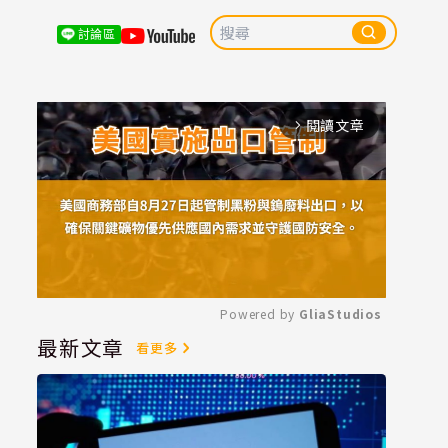
討論區
閱讀文章
arrow_forward_ios
Powered by 
GliaStudios
最新文章
看更多
Mute