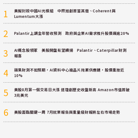
1
美擬封殺中國AI光模組 中際旭創首當其衝、Coherent與
Lumentum大漲
2
Palantir上調全年營收預測 政府與企業AI需求推升股價飆逾20%
3
AI概念股領軍 美股開盤有望續揚 Palantir、Caterpillar財測
報喜
4
蘋果財測不如預期，AI資料中心搶晶片拖累供應鏈，股價重挫近
10%
5
美股8月第一個交易日大漲 道瓊創歷史收盤新高 Amazon市值首破
3兆美元
6
美股面臨關鍵一周 7月就業報告與重量級財報將左右市場走勢