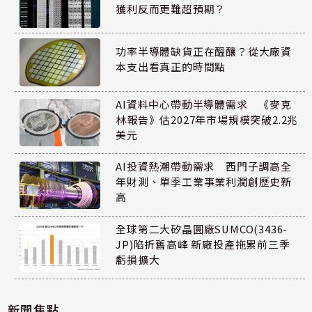
獲利反而更難超預期？
功率半導體缺貨正在醞釀？從大廠資
本支出看真正的時間點
AI資料中心帶動半導體需求 《麥克
林報告》估2027年市場規模突破2.2兆
美元
AI投資熱潮帶動需求 西門子調高全
年財測、單季工業事業利潤創歷史新
高
全球第二大矽晶圓廠SUMCO(3436-
JP)陷折舊高峰 新廠投產拖累前三季
虧損擴大
新聞焦點