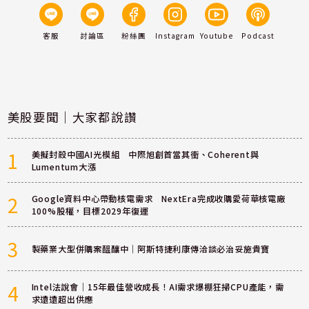
客服
討論區
粉絲團
Instagram
Youtube
Podcast
美股要聞｜大家都說讚
1
美擬封殺中國AI光模組 中際旭創首當其衝、Coherent與
Lumentum大漲
2
Google資料中心帶動核電需求 NextEra完成收購愛荷華核電廠
100%股權，目標2029年復運
3
製藥業大型併購案醞釀中｜阿斯特捷利康傳洽談必治妥施貴寶
4
Intel法說會｜15年最佳營收成長！AI需求爆棚狂掃CPU產能，需
求遠遠超出供應