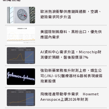
歐洲熱浪衝擊供應鏈與通膨，空調、
避險需求同步升溫
美國限制鎢廢料、黑粉出口，優先供
應國內需求
AI資料中心需求升溫，Microchip財
測優於預期，盤後股價漲7%
強勁新藥業務推升財測上修，嬌生公
司(JNJ-US)醫療器材&器械表現疲弱
拖累股價
飛機增產帶動零件需求 Howmet
Aerospace上調2026年財測