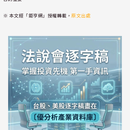
※ 本文經「鉅亨網」授權轉載，
原文出處