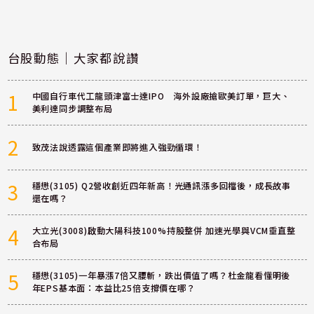
台股動態｜大家都說讚
1
中國自行車代工龍頭津富士達IPO 海外設廠搶歐美訂單，巨大、
美利達同步調整布局
2
致茂法說透露這個產業即將進入強勁循環！
3
穩懋(3105) Q2營收創近四年新高！光通訊漲多回檔後，成長故事
還在嗎？
4
大立光(3008)啟動大陽科技100%持股整併 加速光學與VCM垂直整
合布局
5
穩懋(3105)一年暴漲7倍又腰斬，跌出價值了嗎？杜金龍看懂明後
年EPS基本面：本益比25倍支撐價在哪？