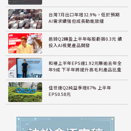
台灣7月出口年增32.9%，低於預期
AI需求續強但成長動能放緩
邑錡Q2轉盈上半年每股虧損0.3元 續
投入AI視覺產品開發
和椿上半年EPS達1.92元賺逾去年全
年9成 下半年將提升高毛利產品比重
佳世達Q2純益季增87% 上半年
EPS0.58元