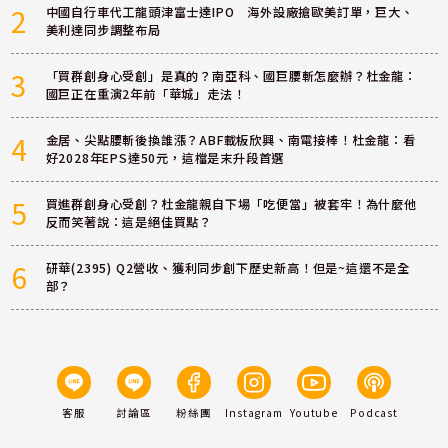
2
中國自行車代工龍頭津富士達IPO 海外設廠搶歐美訂單，巨大、
美利達同步調整布局
3
「買群創身心受創」是真的？南亞科、國巨腰斬怎麼辦？杜金龍：
國巨正在重演2年前「華城」走法！
4
金居、尖點腰斬後換誰漲？ABF載板欣興、南電接棒！杜金龍：看
好2028年EPS達50元，這檔是末升段首選
5
買進群創身心受創？杜金龍親自下場「吃便當」被套牢！為什麼他
反而笑著說：這是絕佳買點？
6
研華(2395) Q2營收、獲利同步創下歷史新高！但是~這還不是全
部？
客服
討論區
粉絲團
Instagram
Youtube
Podcast