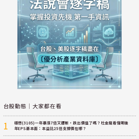
台股動態｜大家都在看
1
穩懋(3105)一年暴漲7倍又腰斬，跌出價值了嗎？杜金龍看懂明後
年EPS基本面：本益比25倍支撐價在哪？