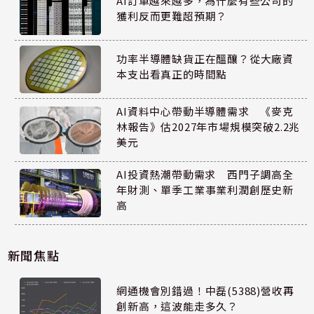
AI訂單越來越多，為什麼有些公司的
獲利反而更難超預期？
功率半導體缺貨正在醞釀？從大廠資
本支出看真正的時間點
AI資料中心帶動半導體需求 《麥克
林報告》估2027年市場規模突破2.2兆
美元
AI投資熱潮帶動需求 西門子調高全
年財測、單季工業事業利潤創歷史新
高
新聞焦點
網通機會別錯過！中磊(5388)營收再
創新高，這波能走多久？