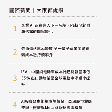
國際新聞｜大家都說讚
企業 AI 正在進入下一階段，Palantir 財
1
報透露的關鍵變化
柴油價格再添變數 第一量子礦業示警銅
2
礦成本恐持續攀升
IEA：中國純電動車成本比已開發國家低
3
35% 出口勁增帶動全球電動車滲透率提
升
AI投資疑慮衝擊市場情緒 亞洲股市震盪
4
整理、微軟與Meta財報反應兩樣情