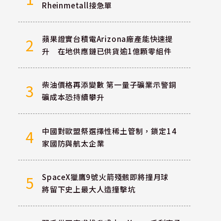
Rheinmetall接急單
蘋果證實台積電Arizona廠產能快速提
2
升 在地供應鏈已供貨逾1億顆零組件
柴油價格再添變數 第一量子礦業示警銅
3
礦成本恐持續攀升
中國對歐盟祭選擇性稀土管制，鎖定14
4
家國防與航太企業
SpaceX獵鷹9號火箭殘骸即將撞月球
5
將留下史上最大人造撞擊坑