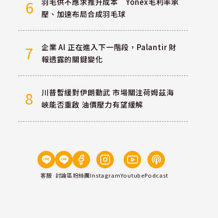
羽毛供不應求推升成本 Yonex毛利率承
6
壓、加速布局合成羽毛球
企業 AI 正在進入下一階段，Palantir 財
7
報透露的關鍵變化
川普暫緩對伊朗動武 市場關注荷姆茲海
8
峽能否重啟 油價壓力有望緩解
客服
討論區
粉絲團
Instagram
Youtube
Podcast