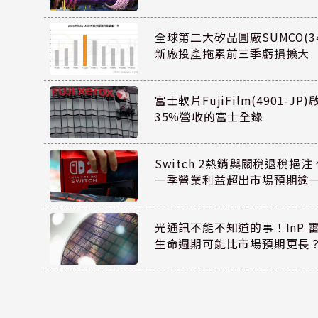
全球第二大矽晶圓廠SUMCO(34
新廠投產拖累前三季虧損擴大
富士軟片FujiFilm(4901-J
35%營收的富士全錄
Switch 2熱銷與關稅退稅挹注 
一季營業利益超出市場預期逾
光通訊不能不知道的事！InP 
生命週期可能比市場預期更長