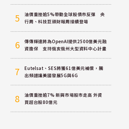
油價重挫逾5%帶動全球股債市反彈 央
5
行周、科技巨頭財報周接續登場
傳傳輝達將為OpenAI提供2500億美元融
6
資擔保 支持俄亥俄州大型資料中心計畫
Eutelsat、SES將獲61億美元補償，騰
7
出頻譜讓美國發展5G與6G
油價重挫逾7% 新興市場股市走高 外資
8
買超台股80億元