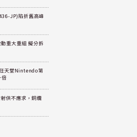
36-JP)陷折舊高峰
P)啟動重大重組 擬分拆
任天堂Nintendo第
一倍
雷射供不應求，銅纜
？