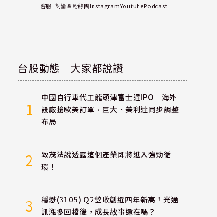
客服
討論區
粉絲團
Instagram
Youtube
Podcast
台股動態｜大家都說讚
中國自行車代工龍頭津富士達IPO 海外
1
設廠搶歐美訂單，巨大、美利達同步調整
布局
致茂法說透露這個產業即將進入強勁循
2
環！
穩懋(3105) Q2營收創近四年新高！光通
3
訊漲多回檔後，成長故事還在嗎？