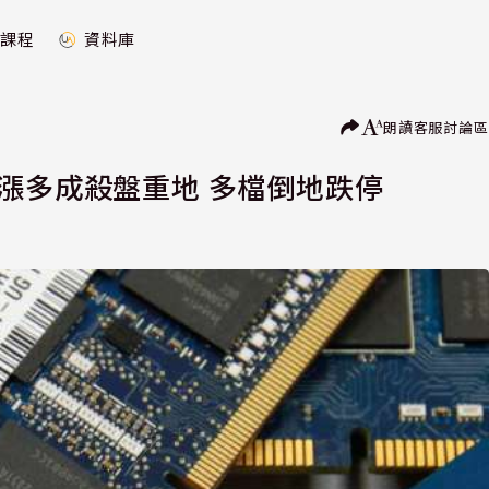
課程
資料庫
朗讀
客服
討論區
漲多成殺盤重地 多檔倒地跌停