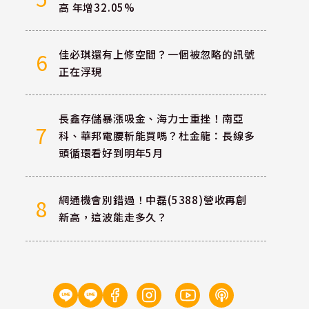
高 年增32.05%
佳必琪還有上修空間？一個被忽略的訊號
6
正在浮現
長鑫存儲暴漲吸金、海力士重挫！南亞
7
科、華邦電腰斬能買嗎？杜金龍：長線多
頭循環看好到明年5月
網通機會別錯過！中磊(5388)營收再創
8
新高，這波能走多久？