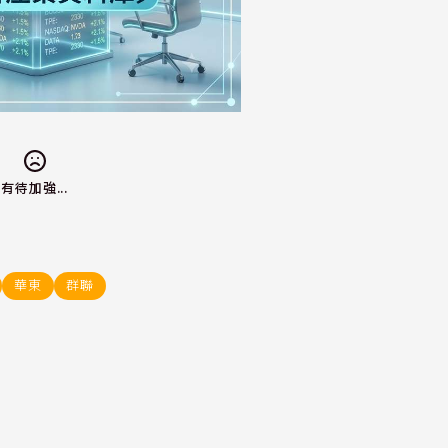
有待加強...
華東
群聯