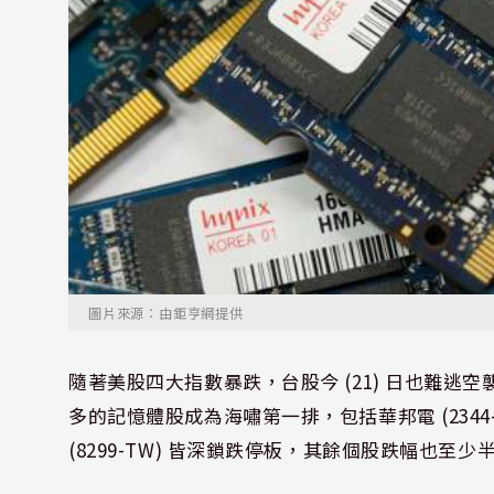
圖片來源：由鉅亨網提供
隨著美股四大指數暴跌，台股今 (21) 日也難
多的記憶體股成為海嘯第一排，包括華邦電 (2344-TW)
(8299-TW) 皆深鎖跌停板，其餘個股跌幅也至