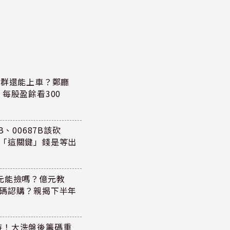
族群還能上車？鄭廳
每股盈餘看300
、00687B該砍
懂「這關鍵」錢是等出
47元能撿嗎？億元教
加碼認購？親揭下半年
持！大洗盤後籌碼重