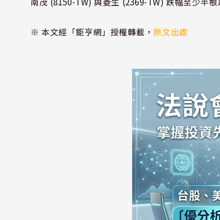
南茂 (8150-TW) 與菱生 (2369-TW) 跌幅至少半
※ 本文經「鉅亨網」授權轉載，
原文出處