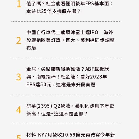
1
值了嗎？杜金龍看懂明後年EPS基本面：
本益比25倍支撐價在哪？
中國自行車代工龍頭津富士達IPO 海外
2
設廠搶歐美訂單，巨大、美利達同步調整
布局
金居、尖點腰斬後換誰漲？ABF載板欣
3
興、南電接棒！杜金龍：看好2028年
EPS達50元，這檔是末升段首選
研華(2395) Q2營收、獲利同步創下歷史
4
新高！但是~這還不是全部？
材料-KY7月營收10.59億元再改寫今年新
5