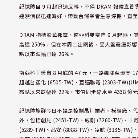
記憶體自 9 月起迅速反轉，不僅 DRAM 報價直衝雲霄，N
連漲價後迅速轉好，帶動台灣業者生意爆棚，直
DRAM 指標股華邦電、南亞科雙雙自 9 月起漲，其中，
高達 250%，但在本周二出關後，受大盤震盪影響
點以來跌幅已達 26%。
南亞科同樣自 8 月底的 47 元，一路飆漲至最高 17
超越台塑化 (6505-TW)，直逼聯電 (2303-T
高點以來跌幅達 22%，市值同步縮水至 4338 億
記憶體族群今日不論是控制晶片業者、模組廠、代工廠
外，包括創見 (2451-TW)、威剛 (3260-TW)、十銓 
(5289-TW)、品安 (8088-TW)、凌航 (3135-TW)