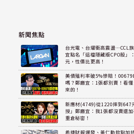
新聞焦點
台光電、台燿衝高震盪…CCL
宜點名「這檔隱藏版CPO股」：
元，性價比更高！
美債殖利率破5%慘賠！00679B
嗎？鄭廳宜：1張都別賣！看
來的！
新應材(4749)從1220摔到6
授」鄭廳宜：我1張都沒賣還
重倉秘密！
希捷財報爆發、黃仁勳欽點加