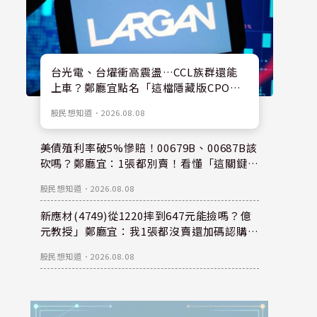
台光電、台燿衝高震盪…CCL族群還能
上車？鄭廳宜點名「這檔隱藏版CPO
股」：每股盈餘看300元，性價比更高！
股民想知道
．
2026.08.08
美債殖利率破5%慘賠！00679B、00687B該
砍嗎？鄭廳宜：1張都別賣！看懂「這關鍵」
錢是等出來的！
股民想知道
．
2026.08.08
新應材(4749)從1220摔到647元能撿嗎？億
元教授」鄭廳宜：我1張都沒賣還加碼認購？
親揭下半年重倉秘密！
股民想知道
．
2026.08.08