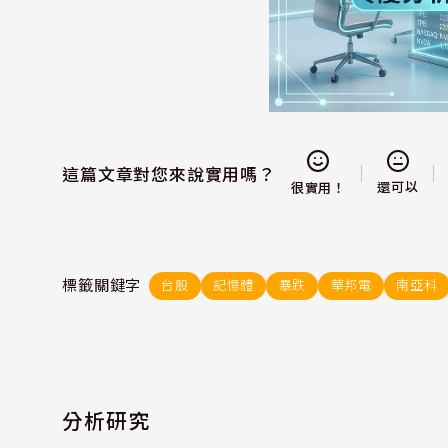
這篇文章對您來說實用嗎？
還可以
很實用！
標籤關鍵字
台股
記憶體
暴跌
華邦電
南亞科
分析研究