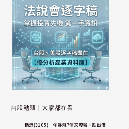
台股動態｜大家都在看
穩懋(3105)一年暴漲7倍又腰斬，跌出價