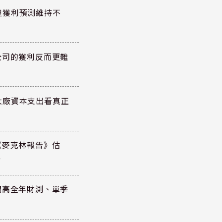
但獲利預測維持不
公司的獲利反而更難
大廠資本支出看真正
《麥克林報告》估
元
調高全年財測、單季