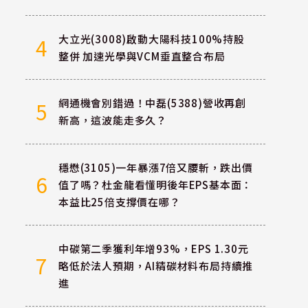
大立光(3008)啟動大陽科技100%持股
4
整併 加速光學與VCM垂直整合布局
網通機會別錯過！中磊(5388)營收再創
5
新高，這波能走多久？
穩懋(3105)一年暴漲7倍又腰斬，跌出價
6
值了嗎？杜金龍看懂明後年EPS基本面：
本益比25倍支撐價在哪？
中碳第二季獲利年增93%，EPS 1.30元
7
略低於法人預期，AI精碳材料布局持續推
進