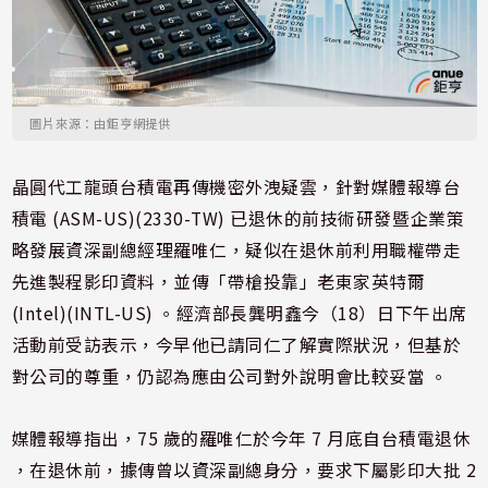
圖片來源：由鉅亨網提供
晶圓代工龍頭台積電再傳機密外洩疑雲，針對媒體報導台
積電 (ASM-US)(2330-TW) 已退休的前技術研發暨企業策
略發展資深副總經理羅唯仁，疑似在退休前利用職權帶走
先進製程影印資料，並傳「帶槍投靠」老東家英特爾
(Intel)(INTL-US) 。經濟部長龔明鑫今（18）日下午出席
活動前受訪表示，今早他已請同仁了解實際狀況，但基於
對公司的尊重，仍認為應由公司對外說明會比較妥當 。
媒體報導指出，75 歲的羅唯仁於今年 7 月底自台積電退休
，在退休前，據傳曾以資深副總身分，要求下屬影印大批 2