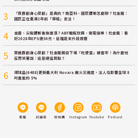
3
「買群創身心受創」是真的？南亞科、國巨腰斬怎麼辦？杜金龍：
國巨正在重演2年前「華城」走法！
4
金居、尖點腰斬後換誰漲？ABF載板欣興、南電接棒！杜金龍：看
好2028年EPS達50元，這檔是末升段首選
5
買進群創身心受創？杜金龍親自下場「吃便當」被套牢！為什麼他
反而笑著說：這是絕佳買點？
6
環球晶(6488)更新義大利 Novara 廠火災進度，法人估影響全球 8
吋產能約 5%
客服
討論區
粉絲團
Instagram
Youtube
Podcast