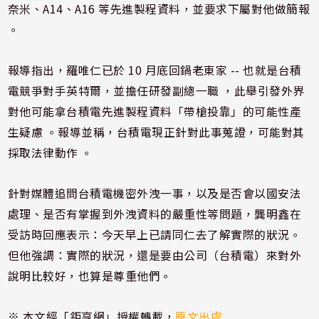
奈米、A14、A16 等先進製程資料，並要求下屬對他做簡報
。
報導指出，羅唯仁已於 10 月底回鍋老東家 -- 也就是台積
電競爭對手英特爾，並擔任研發副總一職 ，此舉引發外界
對他可能拿台積電先進製程資料「帶槍投靠」的可能性產
生疑慮 。報導並稱，台積電現正針對此事蒐證，可能對其
採取法律動作 。
針對媒體追問台積電機密外洩一事，以及是否會以國安法
處理、是否有掌握到外洩資料的嚴重性等問題，龔明鑫在
受訪時回應表示：今天早上已請同仁去了解實際的狀況。
但他強調：實際的狀況，還是要由公司（台積電）來對外
說明比較好，也算是尊重他們。
※ 本文經「鉅亨網」授權轉載，
原文出處