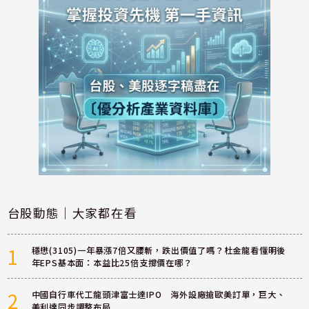
台股動態｜大家都在看
1
穩懋(3105)一年暴漲7倍又腰斬，跌出價值了嗎？杜金龍看懂明後
年EPS基本面：本益比25倍支撐價在哪？
2
中國自行車代工龍頭津富士達IPO 海外設廠搶歐美訂單，巨大、
美利達同步調整布局