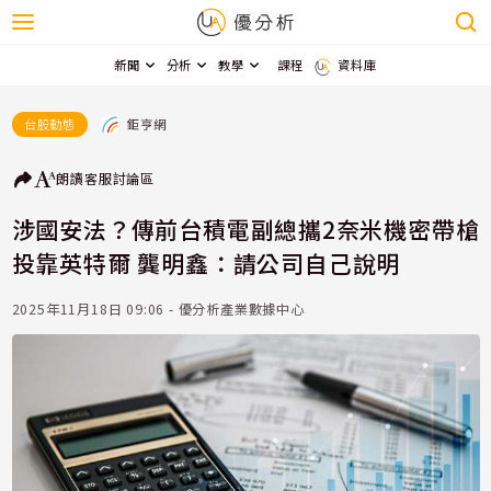
新聞
分析
教學
課程
資料庫
鉅亨網
台股動態
朗讀
客服
討論區
涉國安法？傳前台積電副總攜2奈米機密帶槍
投靠英特爾 龔明鑫：請公司自己說明
2025年11月18日 09:06 - 優分析產業數據中心