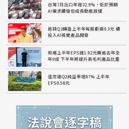
台灣7月出口年增32.9%，低於預期
AI需求續強但成長動能放緩
邑錡Q2轉盈上半年每股虧損0.3元 續
投入AI視覺產品開發
和椿上半年EPS達1.92元賺逾去年全
年9成 下半年將提升高毛利產品比重
佳世達Q2純益季增87% 上半年
EPS0.58元