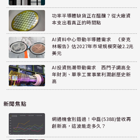
功率半導體缺貨正在醞釀？從大廠資
本支出看真正的時間點
AI資料中心帶動半導體需求 《麥克
林報告》估2027年市場規模突破2.2兆
美元
AI投資熱潮帶動需求 西門子調高全
年財測、單季工業事業利潤創歷史新
高
新聞焦點
網通機會別錯過！中磊(5388)營收再
創新高，這波能走多久？