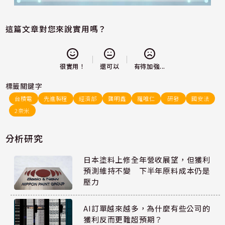
這篇文章對您來說實用嗎？
還可以
很實用！
有待加強...
標籤關鍵字
台積電
先進製程
經濟部
龔明鑫
羅唯仁
研發
國安法
2奈米
分析研究
日本塗料上修全年營收展望，但獲利
預測維持不變 下半年原料成本仍是
壓力
AI訂單越來越多，為什麼有些公司的
獲利反而更難超預期？