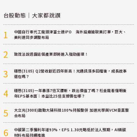
台股動態｜大家都說讚
1
中國自行車代工龍頭津富士達IPO 海外設廠搶歐美訂單，巨大、
美利達同步調整布局
2
致茂法說透露這個產業即將進入強勁循環！
3
穩懋(3105) Q2營收創近四年新高！光通訊漲多回檔後，成長故事
還在嗎？
4
穩懋(3105)一年暴漲7倍又腰斬，跌出價值了嗎？杜金龍看懂明後
年EPS基本面：本益比25倍支撐價在哪？
5
大立光(3008)啟動大陽科技100%持股整併 加速光學與VCM垂直整
合布局
6
中碳第二季獲利年增93%，EPS 1.30元略低於法人預期，AI精碳
材料布局持續推進