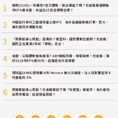
1
穩懋(3105)一年暴漲7倍又腰斬，跌出價值了嗎？杜金龍看懂明後
年EPS基本面：本益比25倍支撐價在哪？
2
中國自行車代工龍頭津富士達IPO 海外設廠搶歐美訂單，巨大、
美利達同步調整布局
3
「買群創身心受創」是真的？南亞科、國巨腰斬怎麼辦？杜金龍：
國巨正在重演2年前「華城」走法！
4
金居、尖點腰斬後換誰漲？ABF載板欣興、南電接棒！杜金龍：看
好2028年EPS達50元，這檔是末升段首選
5
環球晶(6488)更新義大利 Novara 廠火災進度，法人估影響全球 8
吋產能約 5%
6
買進群創身心受創？杜金龍親自下場「吃便當」被套牢！為什麼他
反而笑著說：這是絕佳買點？