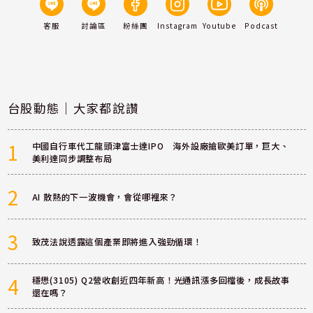
客服
討論區
粉絲團
Instagram
Youtube
Podcast
台股動態｜大家都說讚
1
中國自行車代工龍頭津富士達IPO 海外設廠搶歐美訂單，巨大、
美利達同步調整布局
2
AI 散熱的下一波機會，會從哪裡來？
3
致茂法說透露這個產業即將進入強勁循環！
4
穩懋(3105) Q2營收創近四年新高！光通訊漲多回檔後，成長故事
還在嗎？