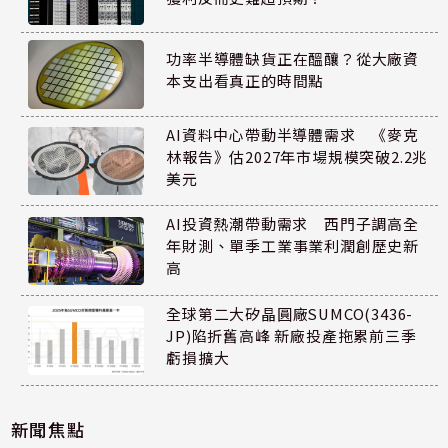
功率半導體缺貨正在醞釀？從大廠資
本支出看真正的時間點
AI資料中心帶動半導體需求 《麥克
林報告》估2027年市場規模突破2.2兆
美元
AI投資熱潮帶動需求 西門子調高全
年財測、單季工業事業利潤創歷史新
高
全球第二大矽晶圓廠SUMCO(3436-
JP)陷折舊高峰 新廠投產拖累前三季
虧損擴大
新聞焦點