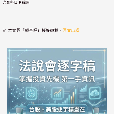
光寶科日 K 線圖
※ 本文經「鉅亨網」授權轉載，
原文出處