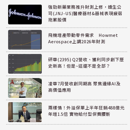
強勁新藥業務推升財測上修，嬌生公
司(JNJ-US)醫療器材&器械表現疲弱
拖累股價
飛機增產帶動零件需求 Howmet
Aerospace上調2026年財測
研華(2395) Q2營收、獲利同步創下歷
史新高！但是~這還不是全部？
凌華7月營收創同期高 聚焦邊緣AI及
高價值應用
兩樣情！外溢保單上半年狂銷488億元
年增1.5倍 實物給付型保費腰斬