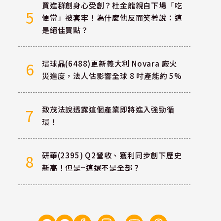
買進群創身心受創？杜金龍親自下場「吃
5
便當」被套牢！為什麼他反而笑著說：這
是絕佳買點？
環球晶(6488)更新義大利 Novara 廠火
6
災進度，法人估影響全球 8 吋產能約 5%
致茂法說透露這個產業即將進入強勁循
7
環！
研華(2395) Q2營收、獲利同步創下歷史
8
新高！但是~這還不是全部？