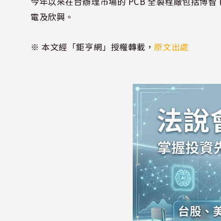
今年以來在台辦理市場的 PCB 全製程廠包括博智 (8155
電及欣興。
※ 本文經「鉅亨網」授權轉載，
原文出處