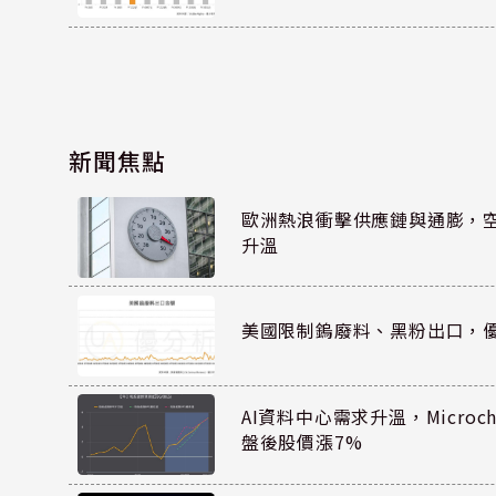
新聞焦點
歐洲熱浪衝擊供應鏈與通膨，
升溫
美國限制鎢廢料、黑粉出口，
AI資料中心需求升溫，Microc
盤後股價漲7%