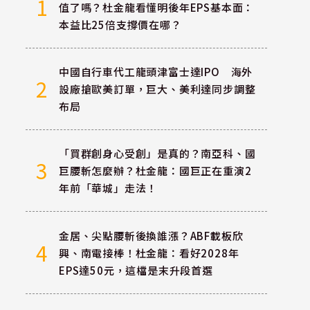
1
值了嗎？杜金龍看懂明後年EPS基本面：
本益比25倍支撐價在哪？
中國自行車代工龍頭津富士達IPO 海外
2
設廠搶歐美訂單，巨大、美利達同步調整
布局
「買群創身心受創」是真的？南亞科、國
3
巨腰斬怎麼辦？杜金龍：國巨正在重演2
年前「華城」走法！
金居、尖點腰斬後換誰漲？ABF載板欣
4
興、南電接棒！杜金龍：看好2028年
EPS達50元，這檔是末升段首選