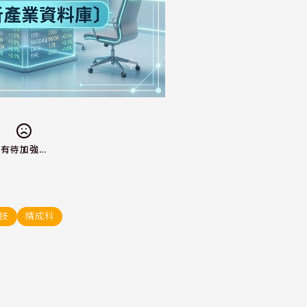
有待加強...
技
精成科