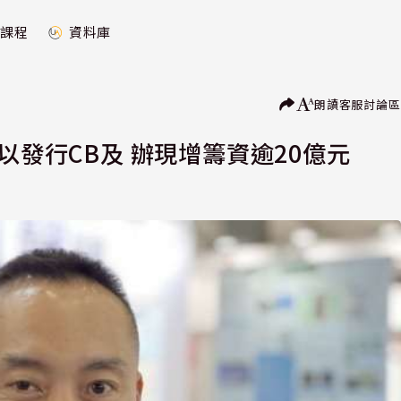
課程
資料庫
朗讀
客服
討論區
以發行CB及 辦現增籌資逾20億元