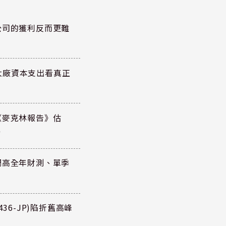
公司的獲利反而更難
大廠資本支出看真正
《麥克林報告》估
元
調高全年財測、單季
36-JP)陷折舊高峰