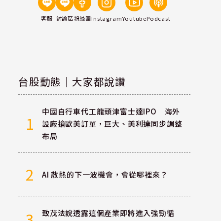
客服
討論區
粉絲團
Instagram
Youtube
Podcast
台股動態｜大家都說讚
中國自行車代工龍頭津富士達IPO 海外
1
設廠搶歐美訂單，巨大、美利達同步調整
布局
2
AI 散熱的下一波機會，會從哪裡來？
致茂法說透露這個產業即將進入強勁循
3