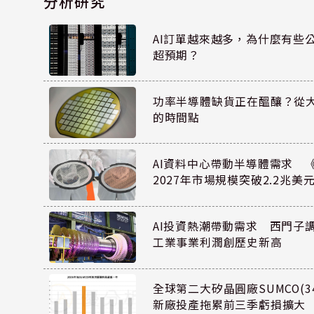
分析研究
AI訂單越來越多，為什麼有些
超預期？
功率半導體缺貨正在醞釀？從
的時間點
AI資料中心帶動半導體需求 
2027年市場規模突破2.2兆美
AI投資熱潮帶動需求 西門子
工業事業利潤創歷史新高
全球第二大矽晶圓廠SUMCO(34
新廠投產拖累前三季虧損擴大