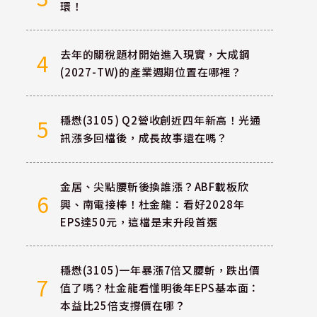
環！
去年的關稅題材開始進入現實，大成鋼
4
(2027-TW)的產業週期位置在哪裡？
穩懋(3105) Q2營收創近四年新高！光通
5
訊漲多回檔後，成長故事還在嗎？
金居、尖點腰斬後換誰漲？ABF載板欣
6
興、南電接棒！杜金龍：看好2028年
EPS達50元，這檔是末升段首選
穩懋(3105)一年暴漲7倍又腰斬，跌出價
7
值了嗎？杜金龍看懂明後年EPS基本面：
本益比25倍支撐價在哪？