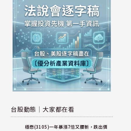
台股動態｜大家都在看
穩懋(3105)一年暴漲7倍又腰斬，跌出價