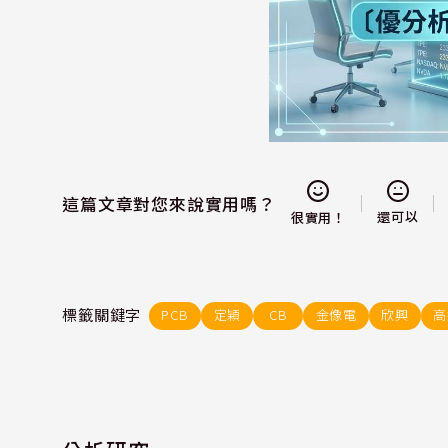
這篇文章對您來說實用嗎？
還可以
很實用！
標籤關鍵字
PCB
定穎
CB
金像電
欣興
高