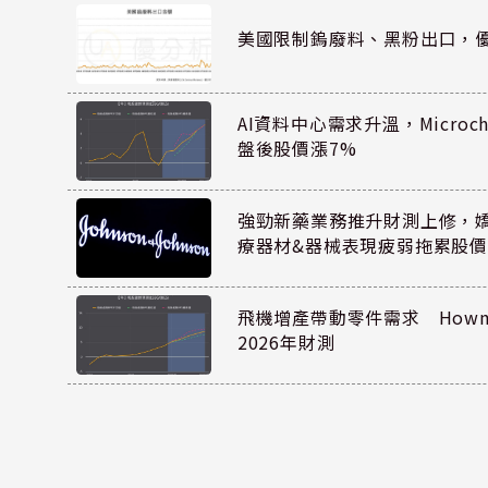
美國限制鎢廢料、黑粉出口，
AI資料中心需求升溫，Microc
盤後股價漲7%
強勁新藥業務推升財測上修，嬌生
療器材&器械表現疲弱拖累股價
飛機增產帶動零件需求 Howmet
2026年財測