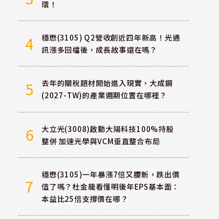
環！
穩懋(3105) Q2營收創近四年新高！光通
4
訊漲多回檔後，成長故事還在嗎？
去年的關稅題材開始進入現實，大成鋼
5
(2027-TW)的產業週期位置在哪裡？
大立光(3008)啟動大陽科技100%持股
6
整併 加速光學與VCM垂直整合布局
穩懋(3105)一年暴漲7倍又腰斬，跌出價
7
值了嗎？杜金龍看懂明後年EPS基本面：
本益比25倍支撐價在哪？