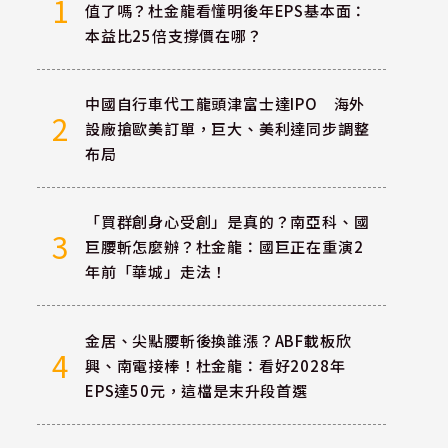
1
值了嗎？杜金龍看懂明後年EPS基本面：
本益比25倍支撐價在哪？
中國自行車代工龍頭津富士達IPO 海外
2
設廠搶歐美訂單，巨大、美利達同步調整
布局
「買群創身心受創」是真的？南亞科、國
3
巨腰斬怎麼辦？杜金龍：國巨正在重演2
年前「華城」走法！
金居、尖點腰斬後換誰漲？ABF載板欣
4
興、南電接棒！杜金龍：看好2028年
EPS達50元，這檔是末升段首選