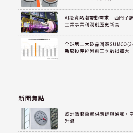
AI投資熱潮帶動需求 西門子
工業事業利潤創歷史新高
全球第二大矽晶圓廠SUMCO(34
新廠投產拖累前三季虧損擴大
新聞焦點
歐洲熱浪衝擊供應鏈與通膨，
升溫