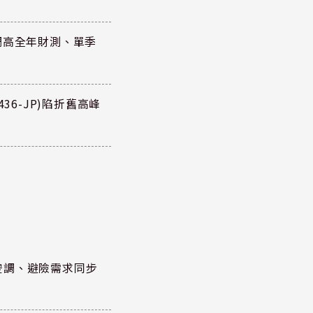
調高全年財測、單季
36-JP)陷折舊高峰
空調、避險需求同步