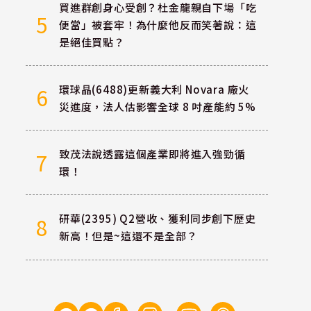
買進群創身心受創？杜金龍親自下場「吃
5
便當」被套牢！為什麼他反而笑著說：這
是絕佳買點？
環球晶(6488)更新義大利 Novara 廠火
6
災進度，法人估影響全球 8 吋產能約 5%
致茂法說透露這個產業即將進入強勁循
7
環！
研華(2395) Q2營收、獲利同步創下歷史
8
新高！但是~這還不是全部？