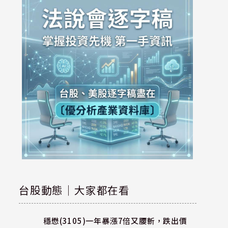
台股動態｜大家都在看
穩懋(3105)一年暴漲7倍又腰斬，跌出價