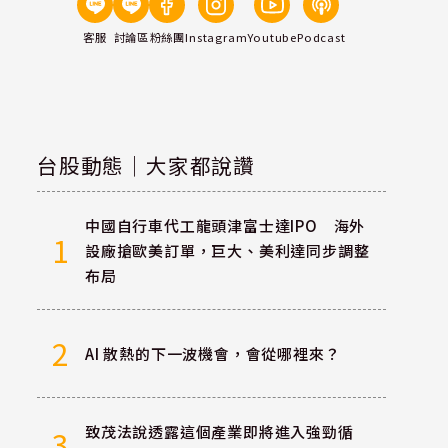
客服
討論區
粉絲團
Instagram
Youtube
Podcast
台股動態｜大家都說讚
中國自行車代工龍頭津富士達IPO 海外
1
設廠搶歐美訂單，巨大、美利達同步調整
布局
2
AI 散熱的下一波機會，會從哪裡來？
致茂法說透露這個產業即將進入強勁循
3