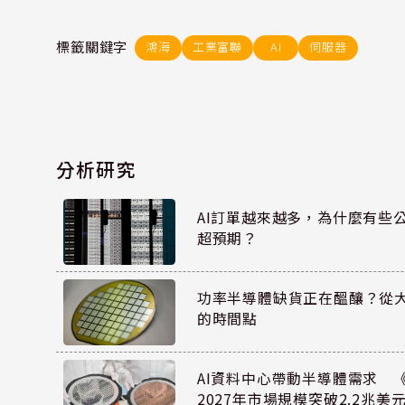
標籤關鍵字
鴻海
工業富聯
AI
伺服器
分析研究
AI訂單越來越多，為什麼有些
超預期？
功率半導體缺貨正在醞釀？從
的時間點
AI資料中心帶動半導體需求 
2027年市場規模突破2.2兆美