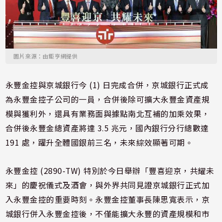
圖片來源：由鉅亨網提供
永豐金控與京城銀行今 (1) 日完成合併，京城銀行正式成
為永豐金控子公司的一員，合併後除可擴大永豐金資產規
模與獲利外，還具有業務面與據點南北互補的加乘效果，
合併後永豐金總資產將達 3.5 兆元，國內銀行分行總數達
191 處，躍升全體國銀前三名，未來綜效顯著可期。
永豐金控 (2890-TW) 特別於今日舉辦「豐喜迎京，共耀未
來」的慶祝儀式及酒會，與外界共同見證京城銀行正式加
入永豐金控的重要時刻。永豐金控董事長陳思寬表示，京
城銀行併入永豐金控後，不僅能擴大永豐的資產規模和市