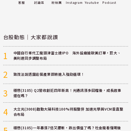
客服
討論區
粉絲團
Instagram
Youtube
Podcast
台股動態｜大家都說讚
1
中國自行車代工龍頭津富士達IPO 海外設廠搶歐美訂單，巨大、
美利達同步調整布局
2
致茂法說透露這個產業即將進入強勁循環！
3
穩懋(3105) Q2營收創近四年新高！光通訊漲多回檔後，成長故事
還在嗎？
4
大立光(3008)啟動大陽科技100%持股整併 加速光學與VCM垂直整
合布局
5
穩懋(3105)一年暴漲7倍又腰斬，跌出價值了嗎？杜金龍看懂明後