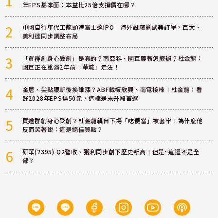
1
年EPS基本面：本益比25倍支撐價在哪？
2
中國自行車代工龍頭津富士達IPO 海外設廠搶歐美訂單，巨大、
美利達同步調整布局
3
「買群創身心受創」是真的？南亞科、國巨腰斬怎麼辦？杜金龍：
國巨正在重演2年前「華城」走法！
4
金居、尖點腰斬後換誰漲？ABF載板欣興、南電接棒！杜金龍：看
好2028年EPS達50元，這檔是末升段首選
5
買進群創身心受創？杜金龍親自下場「吃便當」被套牢！為什麼他
反而笑著說：這是絕佳買點？
6
研華(2395) Q2營收、獲利同步創下歷史新高！但是~這還不是全
部？