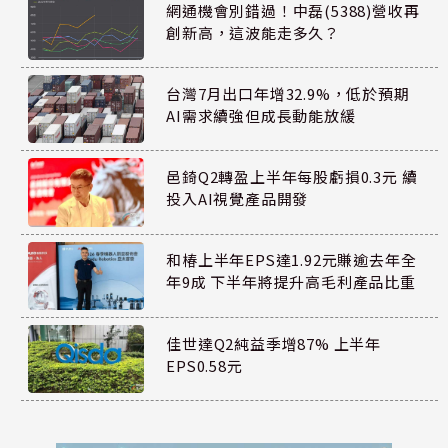
網通機會別錯過！中磊(5388)營收再
創新高，這波能走多久？
台灣7月出口年增32.9%，低於預期
AI需求續強但成長動能放緩
邑錡Q2轉盈上半年每股虧損0.3元 續
投入AI視覺產品開發
和椿上半年EPS達1.92元賺逾去年全
年9成 下半年將提升高毛利產品比重
佳世達Q2純益季增87% 上半年
EPS0.58元