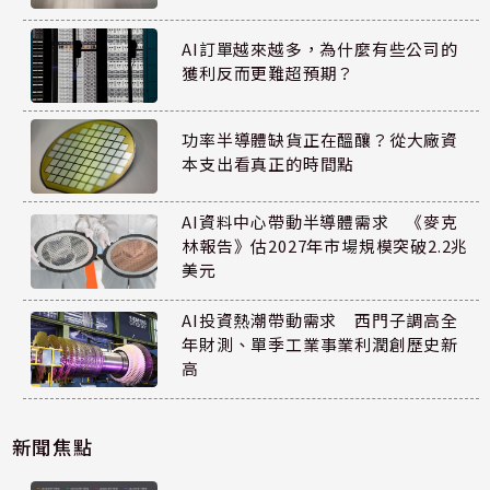
AI訂單越來越多，為什麼有些公司的
獲利反而更難超預期？
功率半導體缺貨正在醞釀？從大廠資
本支出看真正的時間點
AI資料中心帶動半導體需求 《麥克
林報告》估2027年市場規模突破2.2兆
美元
AI投資熱潮帶動需求 西門子調高全
年財測、單季工業事業利潤創歷史新
高
新聞焦點