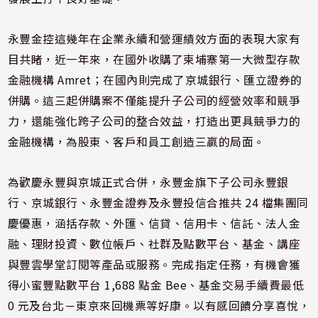
永豐金控這幾年在企業永續和營運績效方面的表現大家有
目共睹，近一年來，在國外收購了柬埔寨第一大微型存款
金融機構 Amret；在國內則完成了京城銀行、匯立證券的
併購。這三起併購案不僅能提升子公司的經營效率和競爭
力，還能強化跨子公司的整合效益，打造出更具競爭力的
金融機構，為股東、客戶和員工創造三贏的局面。
為歡慶永豐與京城正式合併，永豐金旗下子公司永豐銀
行、京城銀行、永豐金證券及永豐投信合推共 24 檔集團同
慶優惠，涵括存款、外匯、信貸、信用卡、信託、法人金
融、理財投資、數位帳戶、社群及點數平台、基金、講座
與豐雲學堂訂閱等產品或服務。完成指定任務，有機會獲
得小蜜豐點數平台 1,688 點金 Bee、基金交易手續費最低
0 元及台北－東京來回機票等好康。以有感回饋分享喜悅，