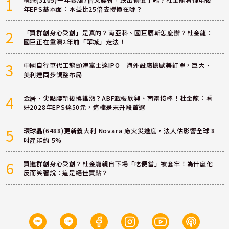
1
年EPS基本面：本益比25倍支撐價在哪？
2
「買群創身心受創」是真的？南亞科、國巨腰斬怎麼辦？杜金龍：
國巨正在重演2年前「華城」走法！
3
中國自行車代工龍頭津富士達IPO 海外設廠搶歐美訂單，巨大、
美利達同步調整布局
4
金居、尖點腰斬後換誰漲？ABF載板欣興、南電接棒！杜金龍：看
好2028年EPS達50元，這檔是末升段首選
5
環球晶(6488)更新義大利 Novara 廠火災進度，法人估影響全球 8
吋產能約 5%
6
買進群創身心受創？杜金龍親自下場「吃便當」被套牢！為什麼他
反而笑著說：這是絕佳買點？