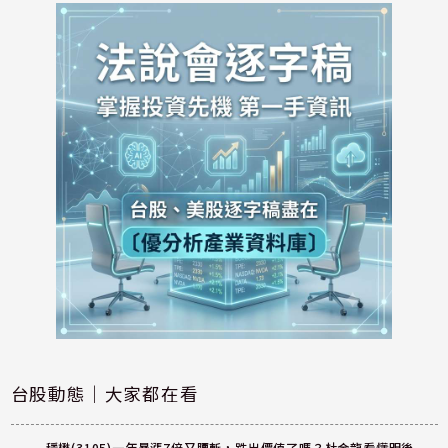
台股動態｜大家都在看
穩懋(3105)一年暴漲7倍又腰斬，跌出價值了嗎？杜金龍看懂明後