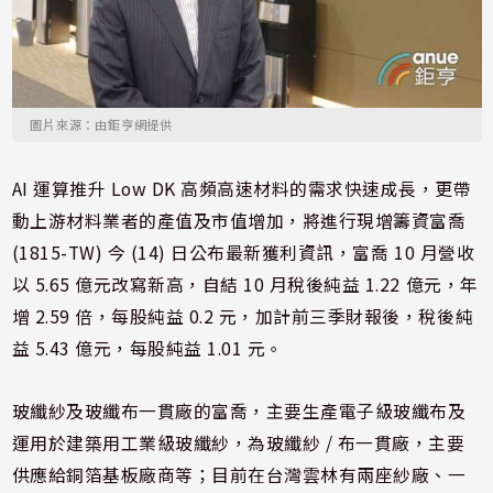
圖片來源：由鉅亨網提供
AI 運算推升 Low DK 高頻高速材料的需求快速成長，更帶
動上游材料業者的產值及市值增加，將進行現增籌資富喬
(1815-TW) 今 (14) 日公布最新獲利資訊，富喬 10 月營收
以 5.65 億元改寫新高，自結 10 月稅後純益 1.22 億元，年
增 2.59 倍，每股純益 0.2 元，加計前三季財報後，稅後純
益 5.43 億元，每股純益 1.01 元。
玻纖紗及玻纖布一貫廠的富喬，主要生產電子級玻纖布及
運用於建築用工業級玻纖紗，為玻纖紗 / 布一貫廠，主要
供應給銅箔基板廠商等；目前在台灣雲林有兩座紗廠、一