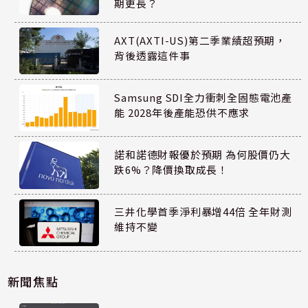
期更長？
AXT(AXTI-US)第二季業績超預期，
背後透露這件事
Samsung SDI全力衝刺全固態電池產
能 2028年後產能恐供不應求
諾和諾德財報優於預期 為何股價仍大
跌6%？降價換取成長！
三井化學首季淨利暴增44倍 全年財測
維持不變
新聞焦點