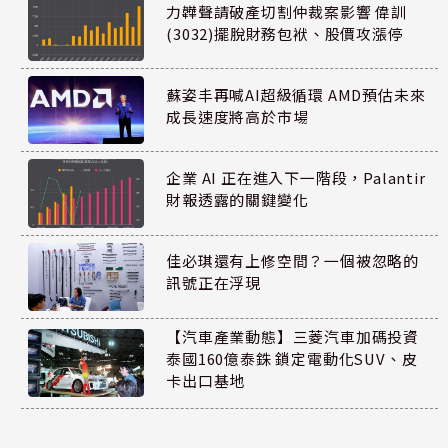
力韡聲請破產切割仲裁案影響 偉訓
(3032)擺脫財務包袱、股價攻漲停
蘇姿丰再喊AI超級循環 AMD預估未來
成長速度將高於市場
企業 AI 正在進入下一階段，Palantir
財報透露的關鍵變化
佳必琪還有上修空間？一個被忽略的
訊號正在浮現
【汽車產業動態】三菱汽車加碼投資
泰國160億泰銖 鎖定電動化SUV、皮
卡出口基地