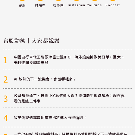
客服
討論區
粉絲團
Instagram
Youtube
Podcast
台股動態｜大家都說讚
1
中國自行車代工龍頭津富士達IPO 海外設廠搶歐美訂單，巨大、
美利達同步調整布局
2
AI 散熱的下一波機會，會從哪裡來？
3
公司都澄清了，臻鼎-KY為何還大跌？股海老牛即時解析：現在要
看的是這三件事
4
致茂法說透露這個產業即將進入強勁循環！
一詮(2486) 營收持續創高，結構性利多才剛開始？下一波成長還有